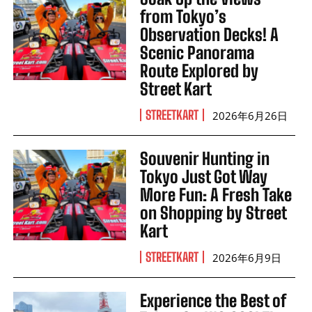
from Tokyo’s
Observation Decks! A
Scenic Panorama
Route Explored by
Street Kart
STREETKART
2026年6月26日
Souvenir Hunting in
Tokyo Just Got Way
More Fun: A Fresh Take
on Shopping by Street
Kart
STREETKART
2026年6月9日
Experience the Best of