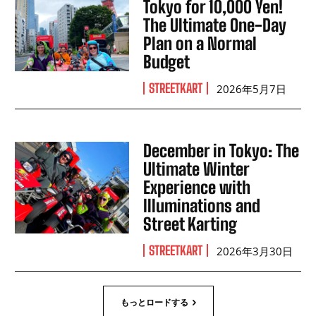
Tokyo for 10,000 Yen!
The Ultimate One-Day
Plan on a Normal
Budget
STREETKART
2026年5月7日
December in Tokyo: The
Ultimate Winter
Experience with
Illuminations and
Street Karting
STREETKART
2026年3月30日
もっとロードする