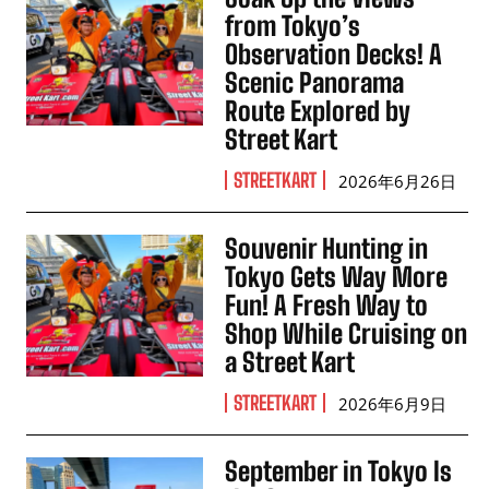
from Tokyo’s
Observation Decks! A
Scenic Panorama
Route Explored by
Street Kart
STREETKART
2026年6月26日
Souvenir Hunting in
Tokyo Gets Way More
Fun! A Fresh Way to
Shop While Cruising on
a Street Kart
STREETKART
2026年6月9日
September in Tokyo Is