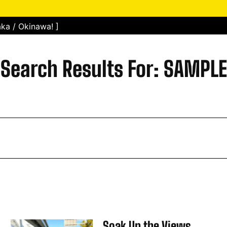
ka / Okinawa! ]
Search Results For:
SAMPLE
Soak Up the Views