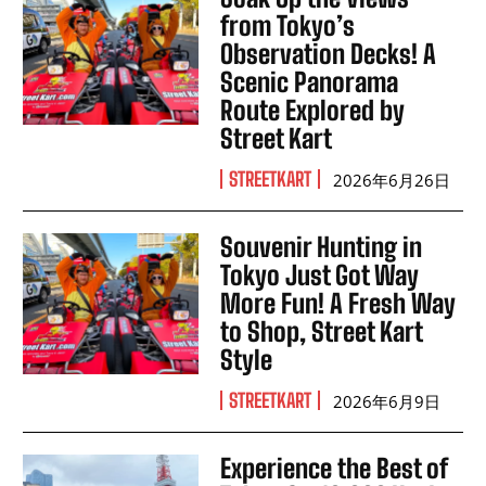
from Tokyo’s
Observation Decks! A
Scenic Panorama
Route Explored by
Street Kart
STREETKART
2026年6月26日
Souvenir Hunting in
Tokyo Just Got Way
More Fun! A Fresh Way
to Shop, Street Kart
Style
STREETKART
2026年6月9日
Experience the Best of