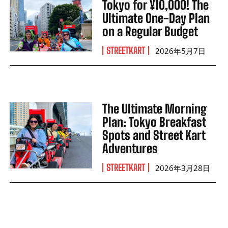
Tokyo for ¥10,000! The
Ultimate One-Day Plan
on a Regular Budget
STREETKART
2026年5月7日
The Ultimate Morning
Plan: Tokyo Breakfast
Spots and Street Kart
Adventures
STREETKART
2026年3月28日