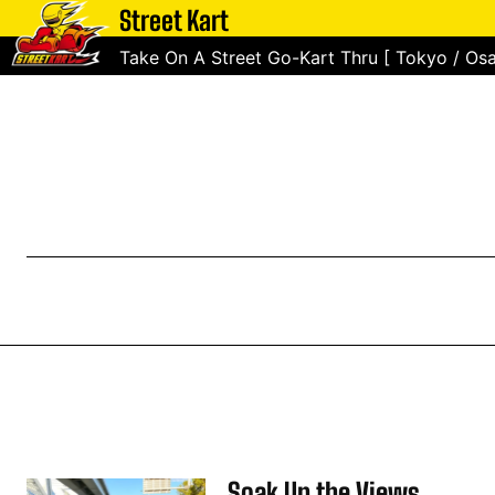
Street Kart
Take On A Street Go-Kart Thru [ Tokyo / Osa
Soak Up the Views