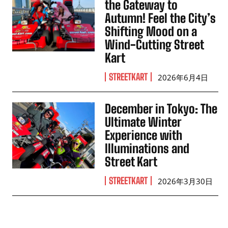
the Gateway to
Autumn! Feel the City’s
Shifting Mood on a
Wind-Cutting Street
Kart
STREETKART
2026年6月4日
December in Tokyo: The
Ultimate Winter
Experience with
Illuminations and
Street Kart
STREETKART
2026年3月30日