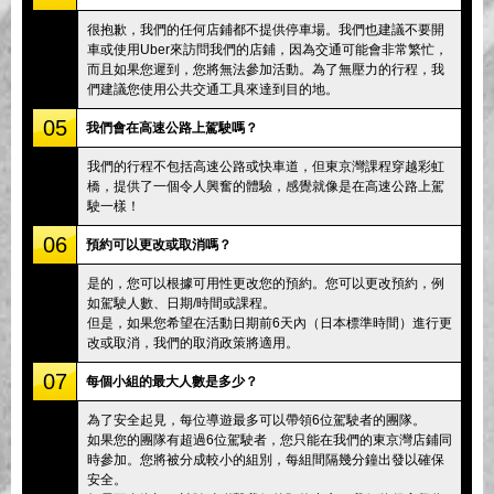
很抱歉，我們的任何店鋪都不提供停車場。我們也建議不要開
車或使用Uber來訪問我們的店鋪，因為交通可能會非常繁忙，
而且如果您遲到，您將無法參加活動。為了無壓力的行程，我
們建議您使用公共交通工具來達到目的地。
05
我們會在高速公路上駕駛嗎？
我們的行程不包括高速公路或快車道，但東京灣課程穿越彩虹
橋，提供了一個令人興奮的體驗，感覺就像是在高速公路上駕
駛一樣！
06
預約可以更改或取消嗎？
是的，您可以根據可用性更改您的預約。您可以更改預約，例
如駕駛人數、日期/時間或課程。
但是，如果您希望在活動日期前6天內（日本標準時間）進行更
改或取消，我們的取消政策將適用。
07
每個小組的最大人數是多少？
為了安全起見，每位導遊最多可以帶領6位駕駛者的團隊。
如果您的團隊有超過6位駕駛者，您只能在我們的東京灣店鋪同
時參加。您將被分成較小的組別，每組間隔幾分鐘出發以確保
安全。