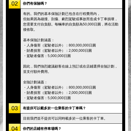
02
你們有保險嗎？
有的。我們的基本保險計劃已包含在行程費用內，
但如果因為碰撞、刮傷、劇烈駕駛或事故而造成卡丁車損壞，
您需要支付自負額。每輛車的自負額為50,000日圓，將在活動
後收取。
基本保險計劃涵蓋：
・人身傷害（駕駛者以外）：800,000,000日圓
・財產損害（駕駛者以外）：2,000,000日圓
・駕駛者傷害：5,000,000日圓
因此，我們強烈建議顧客在線上預訂或在店鋪選擇全險計劃，
並支付額外費用。
全險計劃涵蓋：
・人身傷害（駕駛者以外）：800,000,000日圓
・財產損害（駕駛者以外）：2,000,000日圓
・駕駛者傷害：5,000,000日圓
03
有提供可以載多於一位乘客的卡丁車嗎？
目前我們並不提供可以同時載多於一位乘客的卡丁車。
04
你們的店鋪有停車場嗎？