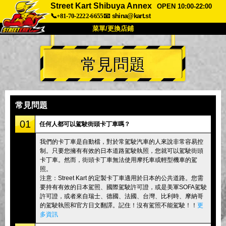
Street Kart Shibuya Annex
OPEN 10:00-22:00
📞+81-70-2222-6655
📧
shina@kart.st
菜單/更換店鋪
首頁
常見問題
關於我們
規格
價格
交通資訊
顧客評價
常見問題
公司
預訂
常見問題
更換店鋪
01
任何人都可以駕駛街頭卡丁車嗎？
東京 品川 #1
東京 秋葉原 #1
我們的卡丁車是自動檔，對於常駕駛汽車的人來說非常容易控
制。只要您擁有有效的日本道路駕駛執照，您就可以駕駛街頭
東京 秋葉原 #2
東京 澀谷
卡丁車。然而，街頭卡丁車無法使用摩托車或輕型機車的駕
東京 澀谷分店
東京灣
照。
注意：Street Kart 的定製卡丁車適用於日本的公共道路。您需
東京 淺草
大阪
要持有有效的日本駕照、國際駕駛許可證，或是美軍SOFA駕駛
許可證，或者來自瑞士、德國、法國、台灣、比利時、摩納哥
沖繩
的駕駛執照和官方日文翻譯。記住！沒有駕照不能駕駛！！
更
多資訊