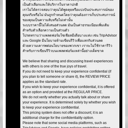
เป็นตัวเลือกและให้บริการในราคาปกติ
เราไม่ได้ตรวจสอบว่าคุณได้พูดคุยหรือแบ่งปันประสบการณ์ของ
คุณจริงหรือไม่ มันถูกกำหนดโดยว่าคุณต้องการเก็บประสบการณ์
ของคุณเป็นความลับหรือไม่เท่านั้น
ระบบราคานี้ไม่ได้เสนอส่วนลด มันเป็นค่าธรรมเนียมเพิ่มเติม
สำหรับตัวเลือกความเป็นส่วนตัว
โปรดทราบว่าแพลตฟอร์มโซเชียลมีเดียบางแห่ง เช่น TripAdvisor
และ Google มีนโยบายห้ามเขียนรีวิวเพื่อแลกกับส่วนลด
ด้วยความเคารพต่อนโยบายของพวกเขา เราจะไม่ใช้ราคารีวิว
สำหรับการเขียนรีวิวบนแพลตฟอร์มเหล่านี้อย่างเด็ดขาด
We believe that sharing and discussing travel experiences
with others is one of the true joys of travel.
If you do not need to keep your experience confidential (if
you plan to tell someone or share it), the REVIEW PRICE
applies as the standard rate.
If you wish to keep your experience confidential, it is offered
as an option and provided at the REGULAR PRICE.
We do not verify whether you actually talk about or share
your experience. It is determined solely by whether you wish
to keep your experience confidential.
This pricing system does not offer a discount; it is an
additional charge for the confidentiality option.
Please note that some social media platforms, such as
TripAdvisor and Google, have policies prohibiting writing