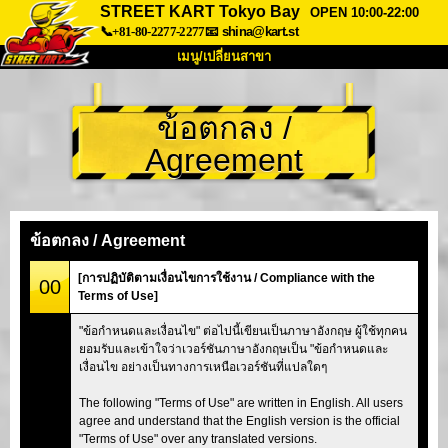
STREET KART Tokyo Bay
OPEN 10:00-22:00
📞+81-80-2277-2277
📧
shina@kart.st
เมนู/เปลี่ยนสาขา
หน้าแรก
ข้อตกลง /
เกี่ยวกับ
สเปค
ราคา
Agreement
การเข้าถึง
เสียงจากผู้ใช้
คำถามที่พบบ่อย
บริษัท
การจอง
เปลี่ยนสาขา
ข้อตกลง / Agreement
Tokyo Shinagawa
Tokyo Akihabara#1
[การปฏิบัติตามเงื่อนไขการใช้งาน / Compliance with the
00
Terms of Use]
Tokyo Akihabara#2
Tokyo Shibuya
"ข้อกำหนดและเงื่อนไข" ต่อไปนี้เขียนเป็นภาษาอังกฤษ ผู้ใช้ทุกคน
Tokyo Shibuya Annex
Tokyo Bay
ยอมรับและเข้าใจว่าเวอร์ชันภาษาอังกฤษเป็น "ข้อกำหนดและ
เงื่อนไข อย่างเป็นทางการเหนือเวอร์ชันที่แปลใดๆ
Tokyo Asakusa
Osaka
Okinawa
The following "Terms of Use" are written in English. All users
agree and understand that the English version is the official
"Terms of Use" over any translated versions.