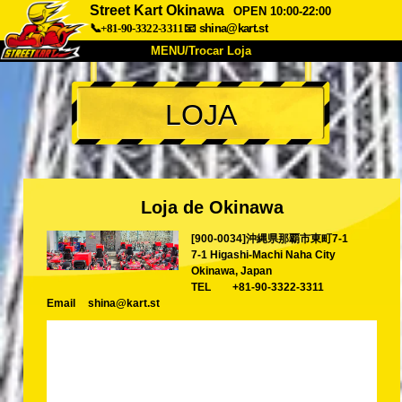
Street Kart Okinawa
OPEN 10:00-22:00
📞+81-90-3322-3311
📧
shina@kart.st
MENU/Trocar Loja
INÍCIO
LOJA
Sobre
Especificações
Preços
Acesso
Opiniões
FAQ
Empresa
Reserva
Loja de Okinawa
Trocar Loja
[900-0034]沖縄県那覇市東町7-1
Tokyo Shinagawa
Tokyo Akihabara#1
7-1 Higashi-Machi Naha City
Tokyo Akihabara#2
Tokyo Shibuya
Okinawa, Japan
TEL
+81-90-3322-3311
Tokyo Shibuya Annex
Tokyo Bay
Email
shina@kart.st
Tokyo Asakusa
Osaka
Okinawa