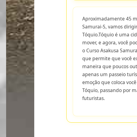
Aproximadamente 45 min
Samurai-S, vamos dirigi
Tóquio.Tóquio é uma ci
mover, e agora, você po
o Curso Asakusa Samura
que permite que você e
maneira que poucos outr
apenas um passeio turís
emoção que coloca você
Tóquio, passando por ma
futuristas.