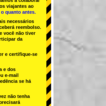
uamos a colaborar
os viajantes ao
 o quanto antes.
ais necessários
receberá reembolso.
Se você não tiver
ticipar da
r e certifique-se
a e dos
u e-mail
cedência se há
vez não tenha
precisará