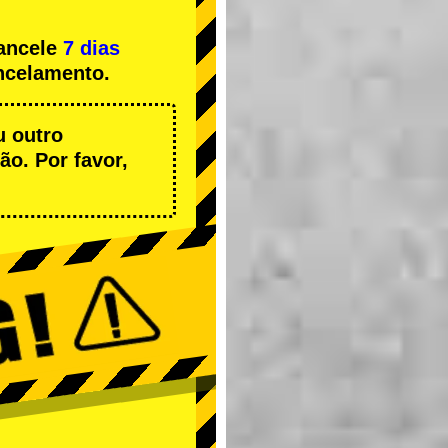
cancele
7 dias
ncelamento.
u outro
o. Por favor,