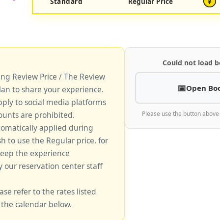
Standard
Regular Price
¥
Could not load b
king Review Price / The Review
Open Bo
lan to share your experience.
pply to social media platforms
unts are prohibited.
Please use the button above
tomatically applied during
sh to use the Regular price, for
keep the experience
y our reservation center staff
ase refer to the rates listed
 the calendar below.