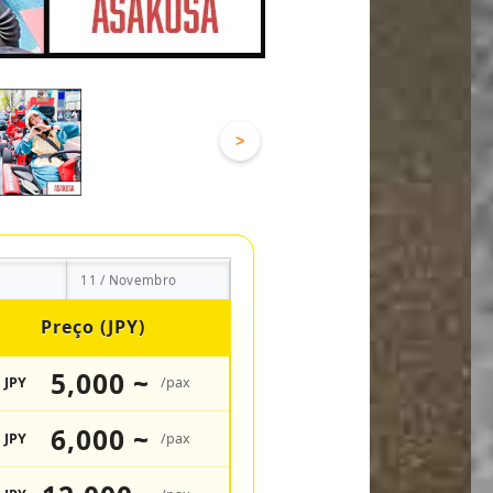
>
11 / Novembro
Preço (JPY)
5,000 ~
JPY
/pax
6,000 ~
JPY
/pax