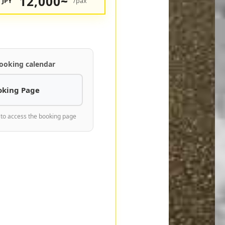
12,000~
JPY
/pax
ooking calendar
oking Page
 to access the booking page