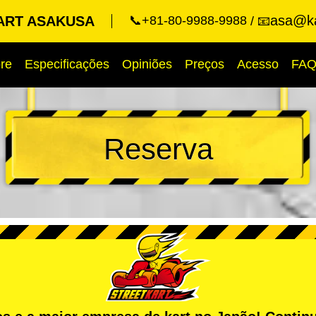
asa@ka
ART ASAKUSA
📞+81-80-9988-9988
📧
re
Especificações
Opiniões
Preços
Acesso
FA
Reserva