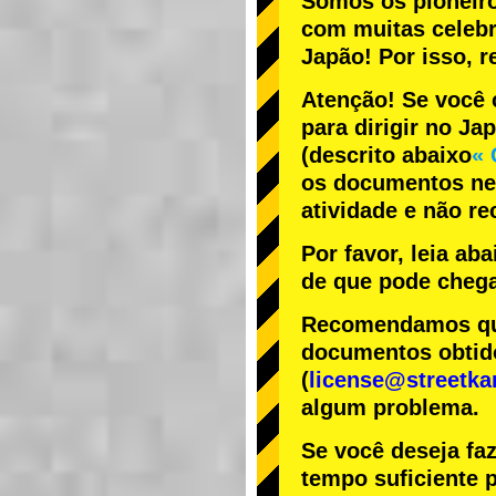
Somos os
pioneir
com
muitas celeb
Japão! Por isso,
Atenção! Se você 
para dirigir no Ja
(descrito abaixo
« 
os documentos nec
atividade e não r
Por favor, leia ab
de que pode chega
Recomendamos que 
documentos obtido
(
license@streetka
algum problema.
Se você deseja fa
tempo suficiente p