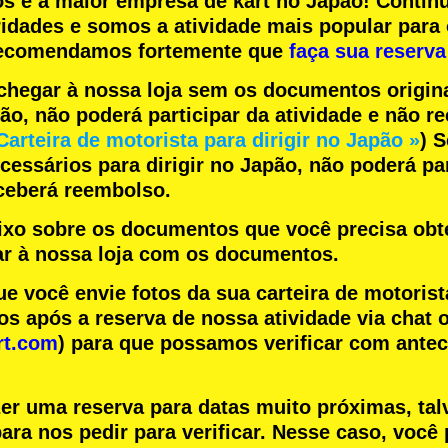
os
e a
maior empresa de kart
no Japão! Contin
ridades
e somos a
atividade mais popular
para 
 recomendamos fortemente que
faça sua reserva
chegar à nossa loja sem os documentos origin
pão, não poderá participar da atividade e não 
Carteira de motorista para dirigir no Japão »
) 
essários para dirigir no Japão, não poderá par
eceberá reembolso.
aixo sobre os documentos que você precisa obte
r à nossa loja com os documentos.
você envie fotos da sua carteira de motorist
s após a reserva de nossa atividade via chat o
rt.com
) para que possamos verificar com ante
zer uma reserva para datas muito próximas, tal
ara nos pedir para verificar. Nesse caso, você 