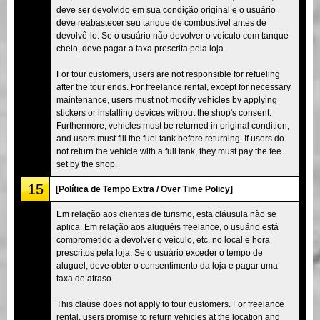
deve ser devolvido em sua condição original e o usuário
deve reabastecer seu tanque de combustível antes de
devolvê-lo. Se o usuário não devolver o veículo com tanque
cheio, deve pagar a taxa prescrita pela loja.
For tour customers, users are not responsible for refueling
after the tour ends. For freelance rental, except for necessary
maintenance, users must not modify vehicles by applying
stickers or installing devices without the shop's consent.
Furthermore, vehicles must be returned in original condition,
and users must fill the fuel tank before returning. If users do
not return the vehicle with a full tank, they must pay the fee
set by the shop.
15
[Política de Tempo Extra / Over Time Policy]
Em relação aos clientes de turismo, esta cláusula não se
aplica. Em relação aos aluguéis freelance, o usuário está
comprometido a devolver o veículo, etc. no local e hora
prescritos pela loja. Se o usuário exceder o tempo de
aluguel, deve obter o consentimento da loja e pagar uma
taxa de atraso.
This clause does not apply to tour customers. For freelance
rental, users promise to return vehicles at the location and