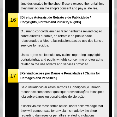
time designated by the shop. If users exceed the rental time,
they must obtain the shop's consent and pay a late fee.
[Direitos Autorais, de Retrato e de Publicidade /
16
Copyrights, Portrait and Publicity Rights]
O usuário concorda em não fazer nenhuma reivindicação
sobre direitos autorais, de retrato e de publicidade
relacionados a fotografias relacionadas ao uso dos karts e
serviços fornecidos.
Users agree not to make any claims regarding copyrights,
portrait rights, and publicity rights concerning photographs
related to the use of karts and services provided.
[Reivindicações por Danos e Penalidades / Claims for
17
Damages and Penalties]
Se o usuário violar estes Termos e Condições, o usuário
reconhece compensar quaisquer reivindicações feitas pela
loja sobre danos ou penalidades de violação.
If users violate these terms of use, users acknowledge that
they will compensate for any claims made by the shop
regarding damages or penalties related to violations.