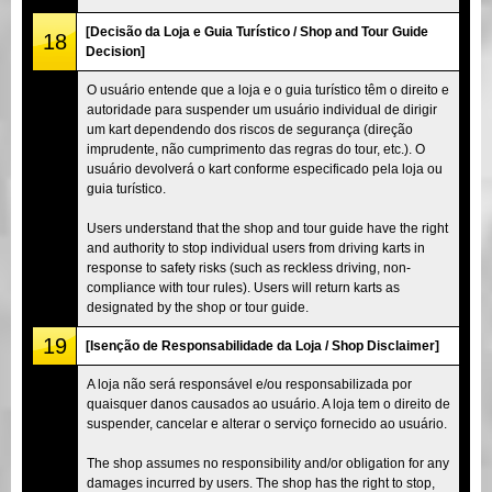
[Decisão da Loja e Guia Turístico / Shop and Tour Guide
18
Decision]
O usuário entende que a loja e o guia turístico têm o direito e
autoridade para suspender um usuário individual de dirigir
um kart dependendo dos riscos de segurança (direção
imprudente, não cumprimento das regras do tour, etc.). O
usuário devolverá o kart conforme especificado pela loja ou
guia turístico.
Users understand that the shop and tour guide have the right
and authority to stop individual users from driving karts in
response to safety risks (such as reckless driving, non-
compliance with tour rules). Users will return karts as
designated by the shop or tour guide.
19
[Isenção de Responsabilidade da Loja / Shop Disclaimer]
A loja não será responsável e/ou responsabilizada por
quaisquer danos causados ao usuário. A loja tem o direito de
suspender, cancelar e alterar o serviço fornecido ao usuário.
The shop assumes no responsibility and/or obligation for any
damages incurred by users. The shop has the right to stop,