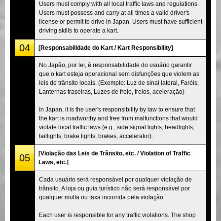
Users must comply with all local traffic laws and regulations.
Users must possess and carry at all times a valid driver's
license or permit to drive in Japan. Users must have sufficient
driving skills to operate a kart.
04
[Responsabilidade do Kart / Kart Responsibility]
No Japão, por lei, é responsabilidade do usuário garantir
que o kart esteja operacional sem disfunções que violem as
leis de trânsito locais. (Exemplo: Luz de sinal lateral, Faróis,
Lanternas traseiras, Luzes de freio, freios, aceleração)
In Japan, it is the user's responsibility by law to ensure that
the kart is roadworthy and free from malfunctions that would
violate local traffic laws (e.g., side signal lights, headlights,
taillights, brake lights, brakes, accelerator).
[Violação das Leis de Trânsito, etc. / Violation of Traffic
05
Laws, etc.]
Cada usuário será responsável por qualquer violação de
trânsito. A loja ou guia turístico não será responsável por
qualquer multa ou taxa incorrida pela violação.
Each user is responsible for any traffic violations. The shop