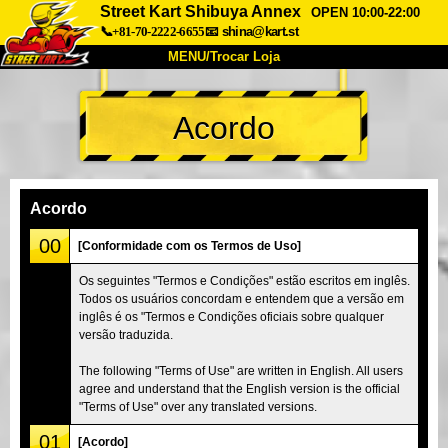
Street Kart Shibuya Annex
OPEN 10:00-22:00
📞+81-70-2222-6655
📧
shina@kart.st
MENU/Trocar Loja
INÍCIO
Acordo
Sobre
Especificações
Preços
Acesso
Opiniões
FAQ
Empresa
Reserva
Acordo
Trocar Loja
00
[Conformidade com os Termos de Uso]
Tokyo Shinagawa
Tokyo Akihabara#1
Os seguintes "Termos e Condições" estão escritos em inglês.
Todos os usuários concordam e entendem que a versão em
Tokyo Akihabara#2
Tokyo Shibuya
inglês é os "Termos e Condições oficiais sobre qualquer
Tokyo Shibuya Annex
Tokyo Bay
versão traduzida.
Tokyo Asakusa
Osaka
The following "Terms of Use" are written in English. All users
agree and understand that the English version is the official
Okinawa
"Terms of Use" over any translated versions.
01
[Acordo]