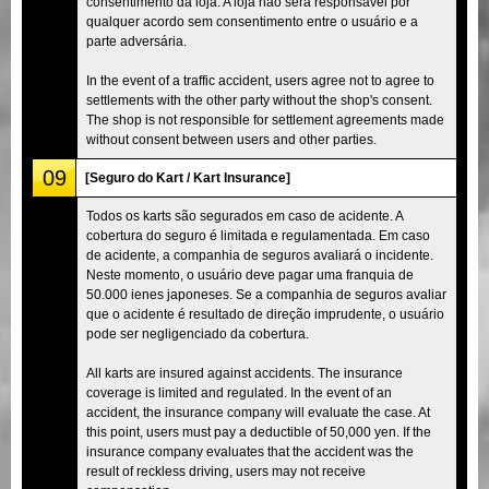
consentimento da loja. A loja não será responsável por
qualquer acordo sem consentimento entre o usuário e a
parte adversária.
In the event of a traffic accident, users agree not to agree to
settlements with the other party without the shop's consent.
The shop is not responsible for settlement agreements made
without consent between users and other parties.
09
[Seguro do Kart / Kart Insurance]
Todos os karts são segurados em caso de acidente. A
cobertura do seguro é limitada e regulamentada. Em caso
de acidente, a companhia de seguros avaliará o incidente.
Neste momento, o usuário deve pagar uma franquia de
50.000 ienes japoneses. Se a companhia de seguros avaliar
que o acidente é resultado de direção imprudente, o usuário
pode ser negligenciado da cobertura.
All karts are insured against accidents. The insurance
coverage is limited and regulated. In the event of an
accident, the insurance company will evaluate the case. At
this point, users must pay a deductible of 50,000 yen. If the
insurance company evaluates that the accident was the
result of reckless driving, users may not receive