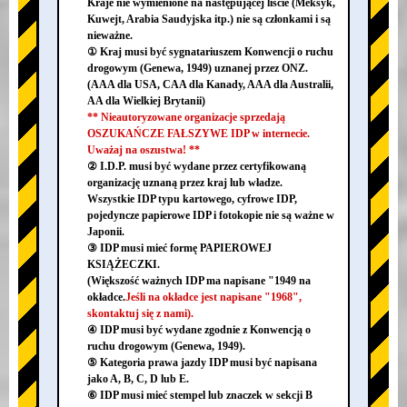
Kraje nie wymienione na następującej liście (Meksyk,
Kuwejt, Arabia Saudyjska itp.) nie są członkami i są
nieważne.
① Kraj musi być sygnatariuszem Konwencji o ruchu
drogowym (Genewa, 1949) uznanej przez ONZ.
(AAA dla USA, CAA dla Kanady, AAA dla Australii,
AA dla Wielkiej Brytanii)
** Nieautoryzowane organizacje sprzedają
OSZUKAŃCZE FAŁSZYWE IDP w internecie.
Uważaj na oszustwa! **
② I.D.P. musi być wydane przez certyfikowaną
organizację uznaną przez kraj lub władze.
Wszystkie IDP typu kartowego, cyfrowe IDP,
pojedyncze papierowe IDP i fotokopie nie są ważne w
Japonii.
③ IDP musi mieć formę PAPIEROWEJ
KSIĄŻECZKI.
(Większość ważnych IDP ma napisane "1949 na
okładce.
Jeśli na okładce jest napisane "1968",
skontaktuj się z nami).
④ IDP musi być wydane zgodnie z Konwencją o
ruchu drogowym (Genewa, 1949).
⑤ Kategoria prawa jazdy IDP musi być napisana
jako A, B, C, D lub E.
⑥ IDP musi mieć stempel lub znaczek w sekcji B