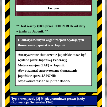
Paszport
** Jest ważny tylko przez JEDEN ROK od daty
wjazdu do Japonii. **
O autoryzowanych organizacjach wydających
tłumaczenia japońskie w Japonii
Autoryzowane tłumaczenie japońskie może być
wydane przez Japońską Federację
Motoryzacyjną (JAF) w Japonii.
Aby otrzymać autoryzowane tłumaczenie
japońskie spoza JAPONII:
https://driverslicense.jp/translation/
Typ prawa jazdy [2] Międzynarodowe prawo jazdy
(Konwencja Genewska 1949)