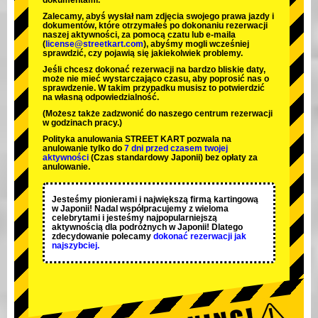
dokumentami.
Zalecamy, abyś wysłał nam zdjęcia swojego prawa jazdy i
dokumentów, które otrzymałeś po dokonaniu rezerwacji
naszej aktywności, za pomocą czatu lub e-maila
(
license@streetkart.com
), abyśmy mogli wcześniej
sprawdzić, czy pojawią się jakiekolwiek problemy.
Jeśli chcesz dokonać rezerwacji na bardzo bliskie daty,
może nie mieć wystarczająco czasu, aby poprosić nas o
sprawdzenie. W takim przypadku musisz to potwierdzić
na własną odpowiedzialność.
(Możesz także zadzwonić do naszego centrum rezerwacji
w godzinach pracy.)
Polityka anulowania STREET KART pozwala na
anulowanie tylko do
7 dni przed czasem twojej
aktywności
(Czas standardowy Japonii) bez opłaty za
anulowanie.
Jesteśmy
pionierami
i
największą firmą kartingową
w Japonii! Nadal współpracujemy z
wieloma
celebrytami
i jesteśmy
najpopularniejszą
aktywnością
dla podróżnych w Japonii! Dlatego
zdecydowanie polecamy
dokonać rezerwacji jak
najszybciej.