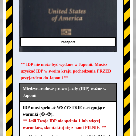
Paszport
** IDP nie może być wydane w Japonii. Musisz
uzyskać IDP w swoim kraju pochodzenia PRZED
przyjazdem do Japonii **
Międzynarodowe prawo jazdy (IDP) ważne w
Japonii
IDP musi spełniać WSZYSTKIE następujące
warunki (①~⑦).
** Jeśli Twoje IDP nie spełnia 1 lub więcej
warunków, skontaktuj się z nami PILNIE. **