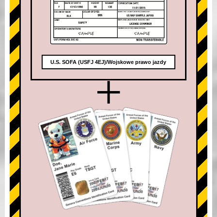
U.S. SOFA (USFJ 4EJ)/Wojskowe prawo jazdy
+