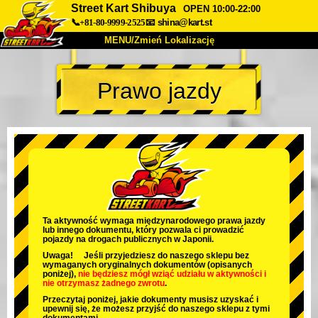
Street Kart Shibuya
OPEN 10:00-22:00
📞+81-80-9999-2525
📧
shina@kart.st
MENU/Zmień Lokalizację
TOP
Prawo jazdy
O nas
Specyfikacja
Cena
Dojazd
Opinie
FAQ
Firma
Rezerwacja
Zmień Lokalizację
Tokyo Shinagawa
Tokyo Akihabara#1
Tokyo Akihabara#2
Tokyo Shibuya
Ta aktywność wymaga międzynarodowego prawa jazdy
lub innego dokumentu, który pozwala ci prowadzić
Tokyo Shibuya Annex
Tokyo Bay
pojazdy na drogach publicznych w Japonii.
Uwaga! Jeśli przyjedziesz do naszego sklepu bez
Tokyo Asakusa
Osaka
wymaganych oryginalnych dokumentów (opisanych
poniżej),
nie będziesz mógł wziąć udziału w aktywności
i
nie otrzymasz żadnego zwrotu
.
Okinawa
Przeczytaj poniżej, jakie dokumenty musisz uzyskać i
upewnij się, że możesz przyjść do naszego sklepu z tymi