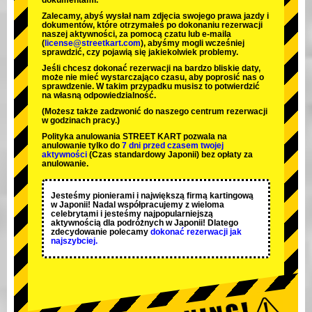
dokumentami.
Zalecamy, abyś wysłał nam zdjęcia swojego prawa jazdy i
dokumentów, które otrzymałeś po dokonaniu rezerwacji
naszej aktywności, za pomocą czatu lub e-maila
(
license@streetkart.com
), abyśmy mogli wcześniej
sprawdzić, czy pojawią się jakiekolwiek problemy.
Jeśli chcesz dokonać rezerwacji na bardzo bliskie daty,
może nie mieć wystarczająco czasu, aby poprosić nas o
sprawdzenie. W takim przypadku musisz to potwierdzić
na własną odpowiedzialność.
(Możesz także zadzwonić do naszego centrum rezerwacji
w godzinach pracy.)
Polityka anulowania STREET KART pozwala na
anulowanie tylko do
7 dni przed czasem twojej
aktywności
(Czas standardowy Japonii) bez opłaty za
anulowanie.
Jesteśmy
pionierami
i
największą firmą kartingową
w Japonii! Nadal współpracujemy z
wieloma
celebrytami
i jesteśmy
najpopularniejszą
aktywnością
dla podróżnych w Japonii! Dlatego
zdecydowanie polecamy
dokonać rezerwacji jak
najszybciej.