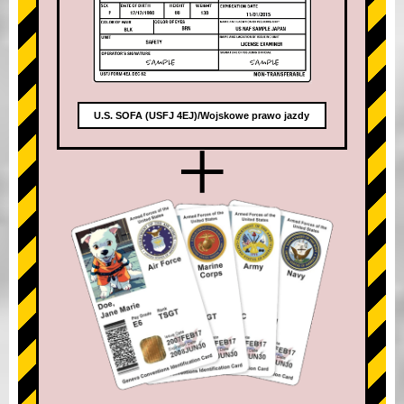
U.S. SOFA (USFJ 4EJ)/Wojskowe prawo jazdy
+