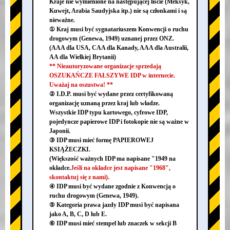
Kraje nie wymienione na następującej liście (Meksyk,
Kuwejt, Arabia Saudyjska itp.) nie są członkami i są
nieważne.
① Kraj musi być sygnatariuszem Konwencji o ruchu
drogowym (Genewa, 1949) uznanej przez ONZ.
(AAA dla USA, CAA dla Kanady, AAA dla Australii,
AA dla Wielkiej Brytanii)
** Nieautoryzowane organizacje sprzedają
OSZUKAŃCZE FAŁSZYWE IDP w internecie.
Uważaj na oszustwa! **
② I.D.P. musi być wydane przez certyfikowaną
organizację uznaną przez kraj lub władze.
Wszystkie IDP typu kartowego, cyfrowe IDP,
pojedyncze papierowe IDP i fotokopie nie są ważne w
Japonii.
③ IDP musi mieć formę PAPIEROWEJ
KSIĄŻECZKI.
(Większość ważnych IDP ma napisane "1949 na
okładce.
Jeśli na okładce jest napisane "1968",
skontaktuj się z nami).
④ IDP musi być wydane zgodnie z Konwencją o
ruchu drogowym (Genewa, 1949).
⑤ Kategoria prawa jazdy IDP musi być napisana
jako A, B, C, D lub E.
⑥ IDP musi mieć stempel lub znaczek w sekcji B