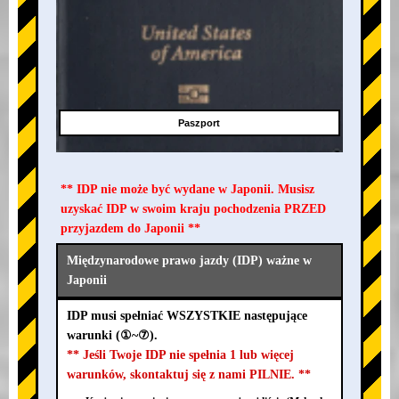
Paszport
** IDP nie może być wydane w Japonii. Musisz
uzyskać IDP w swoim kraju pochodzenia PRZED
przyjazdem do Japonii **
Międzynarodowe prawo jazdy (IDP) ważne w
Japonii
IDP musi spełniać WSZYSTKIE następujące
warunki (①~⑦).
** Jeśli Twoje IDP nie spełnia 1 lub więcej
warunków, skontaktuj się z nami PILNIE. **