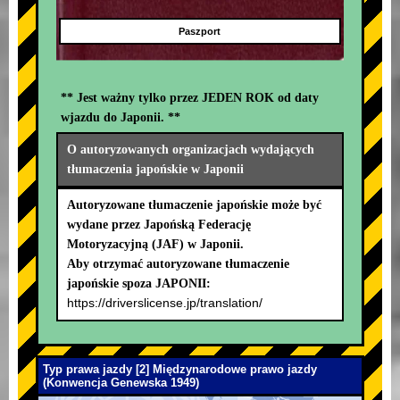
Paszport
** Jest ważny tylko przez JEDEN ROK od daty
wjazdu do Japonii. **
O autoryzowanych organizacjach wydających
tłumaczenia japońskie w Japonii
Autoryzowane tłumaczenie japońskie może być
wydane przez Japońską Federację
Motoryzacyjną (JAF) w Japonii.
Aby otrzymać autoryzowane tłumaczenie
japońskie spoza JAPONII:
https://driverslicense.jp/translation/
Typ prawa jazdy [2] Międzynarodowe prawo jazdy
(Konwencja Genewska 1949)