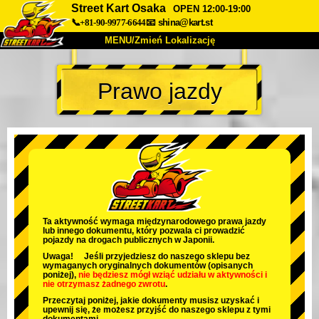
Street Kart Osaka
OPEN 12:00-19:00
📞+81-90-9977-6644
📧
shina@kart.st
MENU/Zmień Lokalizację
TOP
Prawo jazdy
O nas
Specyfikacja
Cena
Dojazd
Opinie
FAQ
Firma
Rezerwacja
Zmień Lokalizację
Tokyo Shinagawa
Tokyo Akihabara#1
Tokyo Akihabara#2
Tokyo Shibuya
Ta aktywność wymaga międzynarodowego prawa jazdy
lub innego dokumentu, który pozwala ci prowadzić
Tokyo Shibuya Annex
Tokyo Bay
pojazdy na drogach publicznych w Japonii.
Uwaga! Jeśli przyjedziesz do naszego sklepu bez
Tokyo Asakusa
Osaka
wymaganych oryginalnych dokumentów (opisanych
poniżej),
nie będziesz mógł wziąć udziału w aktywności
i
nie otrzymasz żadnego zwrotu
.
Okinawa
Przeczytaj poniżej, jakie dokumenty musisz uzyskać i
upewnij się, że możesz przyjść do naszego sklepu z tymi