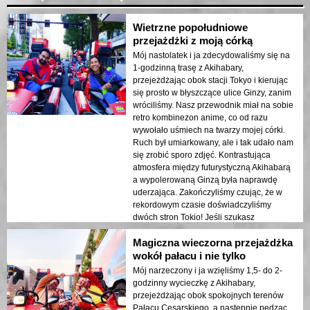
Wietrzne popołudniowe
przejażdżki z moją córką
Mój nastolatek i ja zdecydowaliśmy się na
1-godzinną trasę z Akihabary,
przejeżdżając obok stacji Tokyo i kierując
się prosto w błyszczące ulice Ginzy, zanim
wróciliśmy. Nasz przewodnik miał na sobie
retro kombinezon anime, co od razu
wywołało uśmiech na twarzy mojej córki.
Ruch był umiarkowany, ale i tak udało nam
się zrobić sporo zdjęć. Kontrastująca
atmosfera między futurystyczną Akihabarą
a wypolerowaną Ginzą była naprawdę
uderzająca. Zakończyliśmy czując, że w
rekordowym czasie doświadczyliśmy
dwóch stron Tokio! Jeśli szukasz
szybkiego, a jednocześnie
Magiczna wieczorna przejażdżka
energetyzującego spojrzenia na miasto, to
jest to doskonały wybór. 🚀
wokół pałacu i nie tylko
Mój narzeczony i ja wzięliśmy 1,5- do 2-
godzinny wycieczkę z Akihabary,
przejeżdżając obok spokojnych terenów
Pałacu Cesarskiego, a następnie pędząc