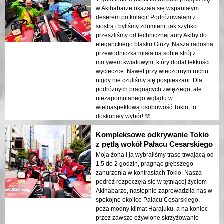
w Akihabarze okazała się wspaniałym
deserem po kolacji! Podróżowałam z
siostrą i byliśmy zdumieni, jak szybko
przeszliśmy od technicznej aury Akiby do
eleganckiego blasku Ginzy. Nasza radosna
przewodniczka miała na sobie strój z
motywem kwiatowym, który dodał lekkości
wycieczce. Nawet przy wieczornym ruchu
nigdy nie czuliśmy się pospieszani. Dla
podróżnych pragnących zwięzłego, ale
niezapomnianego wglądu w
wieloaspektową osobowość Tokio, to
doskonały wybór! 🌸
Kompleksowe odkrywanie Tokio
z pętlą wokół Pałacu Cesarskiego
Moja żona i ja wybraliśmy trasę trwającą od
1,5 do 2 godzin, pragnąc głębszego
zanurzenia w kontrastach Tokio. Nasza
podróż rozpoczęła się w tętniącej życiem
Akihabarze, następnie zaprowadziła nas w
spokojne okolice Pałacu Cesarskiego,
poza modny klimat Harajuku, a na koniec
przez zawsze ożywione skrzyżowanie