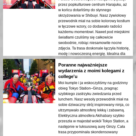
przez popkulturowe centrum Harajuku, aż
w końcu dotarliśmy do słynnego
skrzyżowania w Shibuyi. Nasz żywiołowy
przewodnik miał na sobie kolorowy kostium
w tęczowe wzory, co dodawało radości
każdemu momentowi. Nawet pod miejskimi
światłami czuliśmy się całkowicie
swobodnie, robiąc niesamowite nocne
zdjęcia. Ta trasa doskonale łączyła historię,
modę i nowoczesną energię. Idealna dla
par pragnących niezapomnianej randki w
Poranne najważniejsze
Tokio! 🌃
wydarzenia z moimi kolegami z
college'u
Moi kumple i ja wskoczyliśmy na godzinny
obieg Tokyo Station–Ginza, pragnąc
szybkiego zastrzyku zwiedzania przed
lunchem. Nasz wesoły przewodnik miał na
sobie dziwaczny strój inspirowany ninja, co
utrzymywało atmosferę lekką i zabawną.
Elektryczna atmosfera Akihabary szybko
przeszła w majestat wokół Tokyo Station, a
następnie w luksusową aurę Ginzy. Cała
trasa przypominała skondensowany