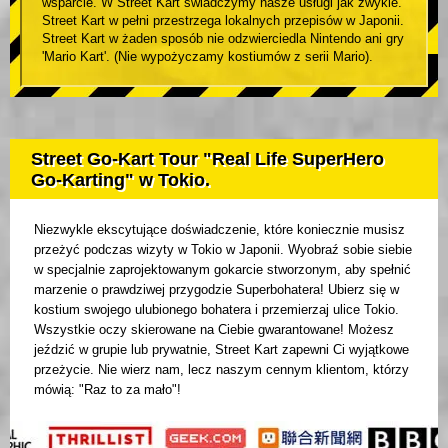
wsparcie. W Street Kart świadczymy nasze usługi jak zwykle.
Street Kart w pełni przestrzega lokalnych przepisów w Japonii.
Street Kart w żaden sposób nie odzwierciedla Nintendo ani gry
'Mario Kart'. (Nie wypożyczamy kostiumów z serii Mario).
Street Go-Kart Tour "Real Life SuperHero
Go-Karting" w Tokio.
Niezwykle ekscytujące doświadczenie, które koniecznie musisz
przeżyć podczas wizyty w Tokio w Japonii. Wyobraź sobie siebie
w specjalnie zaprojektowanym gokarcie stworzonym, aby spełnić
marzenie o prawdziwej przygodzie Superbohatera! Ubierz się w
kostium swojego ulubionego bohatera i przemierzaj ulice Tokio.
Wszystkie oczy skierowane na Ciebie gwarantowane! Możesz
jeździć w grupie lub prywatnie, Street Kart zapewni Ci wyjątkowe
przeżycie. Nie wierz nam, lecz naszym cennym klientom, którzy
mówią: "Raz to za mało"!