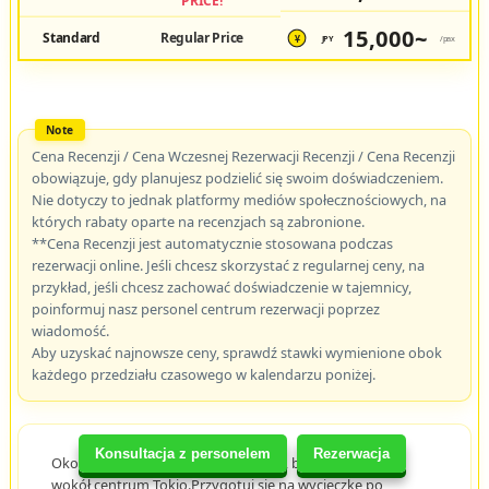
PRICE!
15,000~
Standard
Regular Price
JPY
/pax
¥
Cena Recenzji / Cena Wczesnej Rezerwacji Recenzji / Cena Recenzji
obowiązuje, gdy planujesz podzielić się swoim doświadczeniem.
Nie dotyczy to jednak platformy mediów społecznościowych, na
których rabaty oparte na recenzjach są zabronione.
**Cena Recenzji jest automatycznie stosowana podczas
rezerwacji online. Jeśli chcesz skorzystać z regularnej ceny, na
przykład, jeśli chcesz zachować doświadczenie w tajemnicy,
poinformuj nasz personel centrum rezerwacji poprzez
wiadomość.
Aby uzyskać najnowsze ceny, sprawdź stawki wymienione obok
każdego przedziału czasowego w kalendarzu poniżej.
Konsultacja z personelem
Rezerwacja
Około 1 godziny. Na tym kursie A2-S, będziemy jeździć
wokół centrum Tokio.Przygotuj się na wycieczkę po