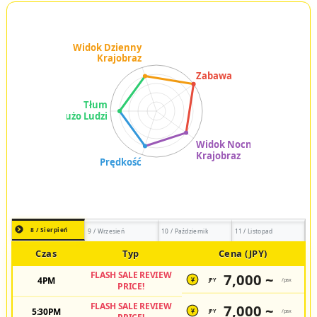
8 / Sierpień
9 / Wrzesień
10 / Październik
11 / Listopad
Czas
Typ
Cena (JPY)
FLASH SALE REVIEW
7,000 ~
4PM
JPY
/pax
¥
PRICE!
FLASH SALE REVIEW
7,000 ~
5:30PM
JPY
/pax
¥