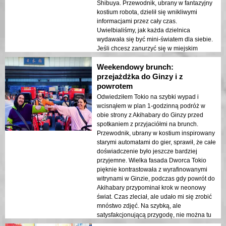
Shibuya. Przewodnik, ubrany w fantazyjny
kostium robota, dzielił się wnikliwymi
informacjami przez cały czas.
Uwielbialiśmy, jak każda dzielnica
wydawała się być mini-światem dla siebie.
Jeśli chcesz zanurzyć się w miejskim
przeglądzie, który nie wydaje się
Weekendowy brunch:
pośpieszny, to jest to złoto!
przejażdżka do Ginzy i z
powrotem
Odwiedziłem Tokio na szybki wypad i
wcisnąłem w plan 1-godzinną podróż w
obie strony z Akihabary do Ginzy przed
spotkaniem z przyjaciółmi na brunch.
Przewodnik, ubrany w kostium inspirowany
starymi automatami do gier, sprawił, że całe
doświadczenie było jeszcze bardziej
przyjemne. Wielka fasada Dworca Tokio
pięknie kontrastowała z wyrafinowanymi
witrynami w Ginzie, podczas gdy powrót do
Akihabary przypominał krok w neonowy
świat. Czas zleciał, ale udało mi się zrobić
mnóstwo zdjęć. Na szybką, ale
satysfakcjonującą przygodę, nie można tu
się pomylić!