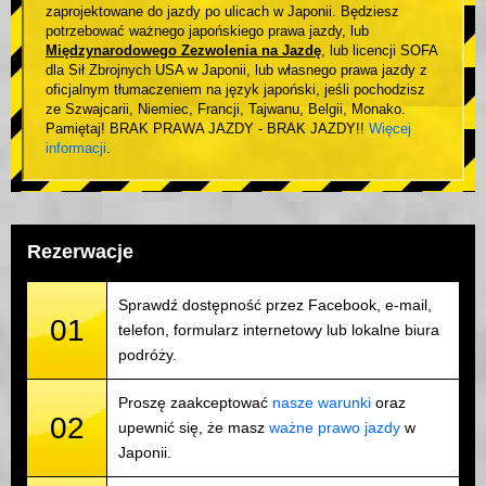
zaprojektowane do jazdy po ulicach w Japonii. Będziesz
potrzebować ważnego japońskiego prawa jazdy, lub
Międzynarodowego Zezwolenia na Jazdę
, lub licencji SOFA
dla Sił Zbrojnych USA w Japonii, lub własnego prawa jazdy z
oficjalnym tłumaczeniem na język japoński, jeśli pochodzisz
ze Szwajcarii, Niemiec, Francji, Tajwanu, Belgii, Monako.
Pamiętaj! BRAK PRAWA JAZDY - BRAK JAZDY!!
Więcej
informacji
.
Rezerwacje
Sprawdź dostępność przez Facebook, e-mail,
01
telefon, formularz internetowy lub lokalne biura
podróży.
Proszę zaakceptować
nasze warunki
oraz
02
upewnić się, że masz
ważne prawo jazdy
w
Japonii.