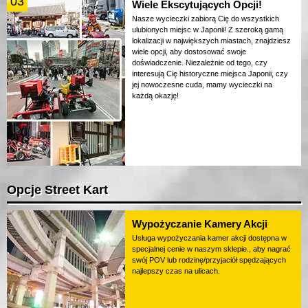
03
Wiele Ekscytujących Opcji!
Nasze wycieczki zabiorą Cię do wszystkich
ulubionych miejsc w Japonii! Z szeroką gamą
lokalizacji w największych miastach, znajdziesz
wiele opcji, aby dostosować swoje
doświadczenie. Niezależnie od tego, czy
interesują Cię historyczne miejsca Japonii, czy
jej nowoczesne cuda, mamy wycieczki na
każdą okazję!
Opcje Street Kart
Wypożyczanie Kamery Akcji
Usługa wypożyczania kamer akcji dostępna w
specjalnej cenie w naszym sklepie., aby nagrać
swój POV lub rodzinę/przyjaciół spędzających
najlepszy czas na ulicach.