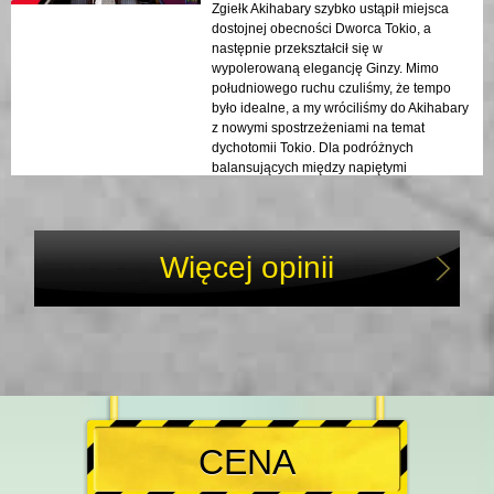
Zgiełk Akihabary szybko ustąpił miejsca
dostojnej obecności Dworca Tokio, a
następnie przekształcił się w
wypolerowaną elegancję Ginzy. Mimo
południowego ruchu czuliśmy, że tempo
było idealne, a my wróciliśmy do Akihabary
z nowymi spostrzeżeniami na temat
dychotomii Tokio. Dla podróżnych
balansujących między napiętymi
harmonogramami a wielkimi marzeniami o
zwiedzaniu, to wspaniałe rozwiązanie!
Więcej opinii
CENA