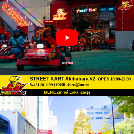
STREET KART Akihabara #2
OPEN 10:00-22:00
📞+81-80-1199-1199
📧
shina@kart.st
MENU/Zmień Lokalizację
TOP
O nas
Specyfikacja
Cena
Dojazd
Opinie
FAQ