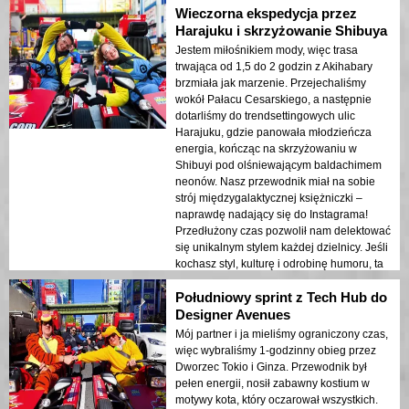
Wieczorna ekspedycja przez
Harajuku i skrzyżowanie Shibuya
Jestem miłośnikiem mody, więc trasa
trwająca od 1,5 do 2 godzin z Akihabary
brzmiała jak marzenie. Przejechaliśmy
wokół Pałacu Cesarskiego, a następnie
dotarliśmy do trendsettingowych ulic
Harajuku, gdzie panowała młodzieńcza
energia, kończąc na skrzyżowaniu w
Shibuyi pod olśniewającym baldachimem
neonów. Nasz przewodnik miał na sobie
strój międzygalaktycznej księżniczki –
naprawdę nadający się do Instagrama!
Przedłużony czas pozwolił nam delektować
się unikalnym stylem każdej dzielnicy. Jeśli
kochasz styl, kulturę i odrobinę humoru, ta
malownicza przejażdżka to po prostu
Południowy sprint z Tech Hub do
najwyższa półka.
Designer Avenues
Mój partner i ja mieliśmy ograniczony czas,
więc wybraliśmy 1-godzinny obieg przez
Dworzec Tokio i Ginza. Przewodnik był
pełen energii, nosił zabawny kostium w
motywy kota, który oczarował wszystkich.