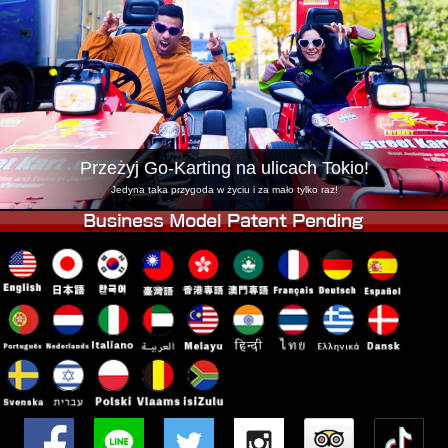
Firma
Rezerwacja
Zmień Lokalizację
Tokyo Shinagawa
Tokyo Akihabara#1
Tokyo Akihabara#2
Tokyo Shibuya
Tokyo Shibuya Annex
Tokyo Bay
Przeżyj Go-Karting na ulicach Tokio!
Tokyo Asakusa
Osaka
Jedyna taka przygoda w życiu i za mało tylko raz!
Okinawa