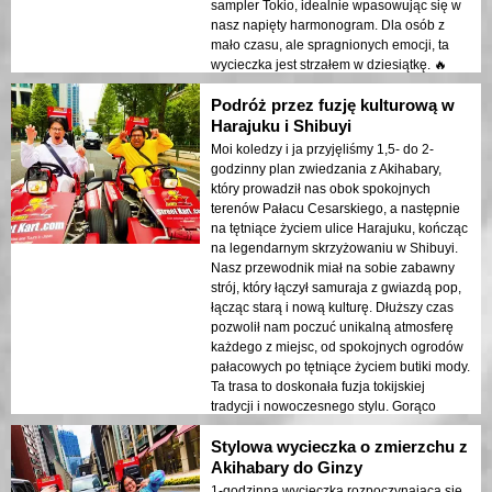
sampler Tokio, idealnie wpasowując się w
nasz napięty harmonogram. Dla osób z
mało czasu, ale spragnionych emocji, ta
wycieczka jest strzałem w dziesiątkę. 🔥
Podróż przez fuzję kulturową w
Harajuku i Shibuyi
Moi koledzy i ja przyjęliśmy 1,5- do 2-
godzinny plan zwiedzania z Akihabary,
który prowadził nas obok spokojnych
terenów Pałacu Cesarskiego, a następnie
na tętniące życiem ulice Harajuku, kończąc
na legendarnym skrzyżowaniu w Shibuyi.
Nasz przewodnik miał na sobie zabawny
strój, który łączył samuraja z gwiazdą pop,
łącząc starą i nową kulturę. Dłuższy czas
pozwolił nam poczuć unikalną atmosferę
każdego z miejsc, od spokojnych ogrodów
pałacowych po tętniące życiem butiki mody.
Ta trasa to doskonała fuzja tokijskiej
tradycji i nowoczesnego stylu. Gorąco
polecam!
Stylowa wycieczka o zmierzchu z
Akihabary do Ginzy
1-godzinna wycieczka rozpoczynająca się