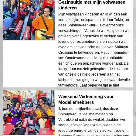
Gezinsuitje met mijn volwassen
echt veel op!
kinderen
Mijn volwassen kinderen en ik wilden een
vermakelijke, ontspannen rit door Tokio, en
deze Shibuya-een-uur-lus overtrof onze
verwachtingen! Vanuit de winkel gleden we
omlaag over Dogenzaka te midden van
levendige reclameborden, en stopten we
even om het iconische drukte van Shibuya
Crossing te bewonderen. Het binnenrijden
van Omotesando en Harajuku onthulde
een chique en popachtige wonderland. De
funky, door muziek geïnspireerde kostuum
van onze gids hield iedereen aan het
lachen, en we gingen weg met waardevolle
familiefoto's. Laat beperkte tijd je niet
tegenhouden om te verkennen — dit korte
Weekend Verkenning voor
avontuur vangt de moderne puls van Tokio
prachtig.
Modeliefhebbers
Ik ben een stijlenthousiast, dus deze
Shibuya-route viel me meteen op.
Vertrekkend nabij de winkel, daalden we
soepel af over Dogenzaka, waar je de
jeugdige energie van de stad kunt voelen.