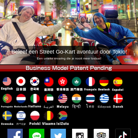
Bedrijf
Reserveren
Vestiging Wijzigen
Tokio Shinagawa
Tokio Akihabara#1
Tokio Akihabara#2
Tokio Shibuya
Tokio Shibuya Annex
Tokio Baai
Beleef een Street Go-Kart avontuur door Tokio!
Tokio Asakusa
Osaka
Een unieke ervaring die je nooit meer loslaat!
Okinawa