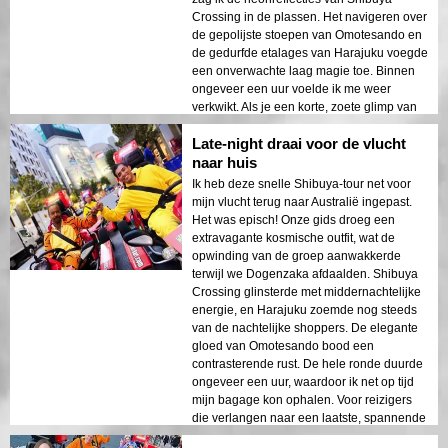
Crossing in de plassen. Het navigeren over
de gepolijste stoepen van Omotesando en
de gedurfde etalages van Harajuku voegde
een onverwachte laag magie toe. Binnen
ongeveer een uur voelde ik me weer
verkwikt. Als je een korte, zoete glimp van
de flair van Tokyo wilt, ongeacht het weer,
Late-night draai voor de vlucht
dan is dit het!
naar huis
Ik heb deze snelle Shibuya-tour net voor
mijn vlucht terug naar Australië ingepast.
Het was episch! Onze gids droeg een
extravagante kosmische outfit, wat de
opwinding van de groep aanwakkerde
terwijl we Dogenzaka afdaalden. Shibuya
Crossing glinsterde met middernachtelijke
energie, en Harajuku zoemde nog steeds
van de nachtelijke shoppers. De elegante
gloed van Omotesando bood een
contrasterende rust. De hele ronde duurde
ongeveer een uur, waardoor ik net op tijd
mijn bagage kon ophalen. Voor reizigers
die verlangen naar een laatste, spannende
herinnering aan Tokio, levert deze route