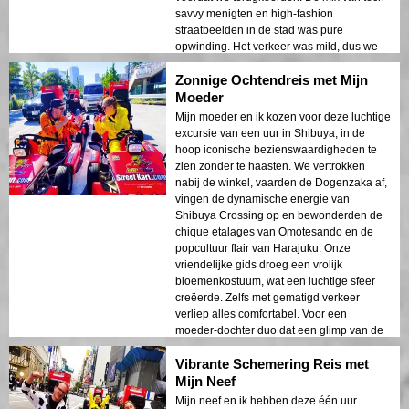
savvy menigten en high-fashion
straatbeelden in de stad was pure
opwinding. Het verkeer was mild, dus we
hadden tijd voor foto's en lachen. Als je
Zonnige Ochtendreis met Mijn
verlangt naar een beknopte maar
levendige Tokyo-ervaring, dan is deze tour
Moeder
perfect! 😎
Mijn moeder en ik kozen voor deze luchtige
excursie van een uur in Shibuya, in de
hoop iconische bezienswaardigheden te
zien zonder te haasten. We vertrokken
nabij de winkel, vaarden de Dogenzaka af,
vingen de dynamische energie van
Shibuya Crossing op en bewonderden de
chique etalages van Omotesando en de
popcultuur flair van Harajuku. Onze
vriendelijke gids droeg een vrolijk
bloemenkostuum, wat een luchtige sfeer
creëerde. Zelfs met gematigd verkeer
verliep alles comfortabel. Voor een
moeder-dochter duo dat een glimp van de
moderne ziel van Tokio wilde opvangen in
Vibrante Schemering Reis met
een kort tijdsbestek, was deze rit perfect!
Mijn Neef
Mijn neef en ik hebben deze één uur