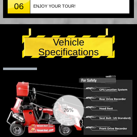
06
ENJOY YOUR TOUR!
Vehicle
Specifications
27%