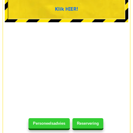
Klik HIER!
Personeelsadvies
Reservering