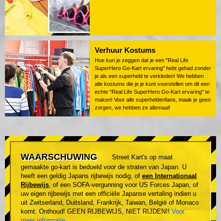
Verhuur Kostums
Hoe kun je zeggen dat je een "Real Life
SuperHero Go-Kart ervaring" hebt gehad zonder
je als een superheld te verkleden! We hebben
alle kostums die je je kunt voorstellen om dit een
echte "Real Life SuperHero Go-Kart ervaring" te
maken! Voor alle superheldenfans, maak je geen
zorgen, we hebben ze allemaal!
WAARSCHUWING
Street Kart's op maat
gemaakte go-kart is bedoeld voor de straten van Japan. U
heeft een geldig Japans rijbewijs nodig, of
een Internationaal
Rijbewijs
, of een SOFA-vergunning voor US Forces Japan, of
uw eigen rijbewijs met een officiële Japanse vertaling indien u
uit Zwitserland, Duitsland, Frankrijk, Taiwan, België of Monaco
komt. Onthoud! GEEN RIJBEWIJS, NIET RIJDEN!!
Voor
meer informatie
.