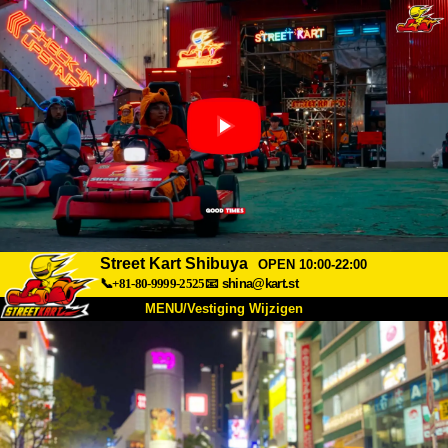
Street Kart Shibuya
OPEN 10:00-22:00
📞+81-80-9999-2525
📧
shina@kart.st
MENU/Vestiging Wijzigen
TOP
Over Ons
Specificaties
Prijs
Bereikbaarheid
Reviews
Veelgestelde Vragen