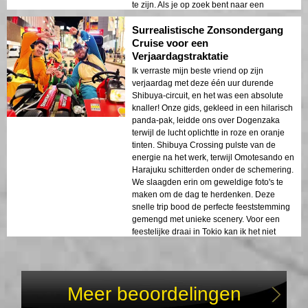
te zijn. Als je op zoek bent naar een
gestroomlijnde maar levendige introductie
Surrealistische Zonsondergang
tot de trendy plekken van Tokio, stap dan
aan boord!
Cruise voor een
Verjaardagstraktatie
Ik verraste mijn beste vriend op zijn
verjaardag met deze één uur durende
Shibuya-circuit, en het was een absolute
knaller! Onze gids, gekleed in een hilarisch
panda-pak, leidde ons over Dogenzaka
terwijl de lucht oplichtte in roze en oranje
tinten. Shibuya Crossing pulste van de
energie na het werk, terwijl Omotesando en
Harajuku schitterden onder de schemering.
We slaagden erin om geweldige foto's te
maken om de dag te herdenken. Deze
snelle trip bood de perfecte feeststemming
gemengd met unieke scenery. Voor een
feestelijke draai in Tokio kan ik het niet
genoeg aanbevelen!
Meer beoordelingen