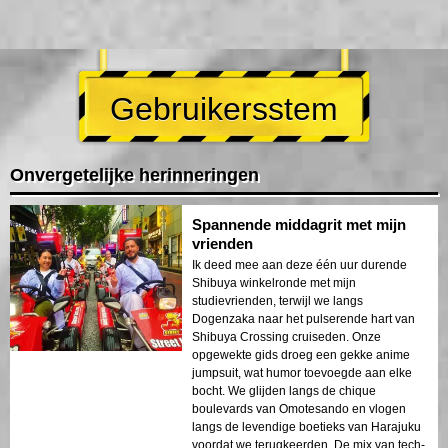
Gebruikersstem
Onvergetelijke herinneringen
Spannende middagrit met mijn
vrienden
Ik deed mee aan deze één uur durende
Shibuya winkelronde met mijn
studievrienden, terwijl we langs
Dogenzaka naar het pulserende hart van
Shibuya Crossing cruiseden. Onze
opgewekte gids droeg een gekke anime
jumpsuit, wat humor toevoegde aan elke
bocht. We glijden langs de chique
boulevards van Omotesando en vlogen
langs de levendige boetieks van Harajuku
voordat we terugkeerden. De mix van tech-