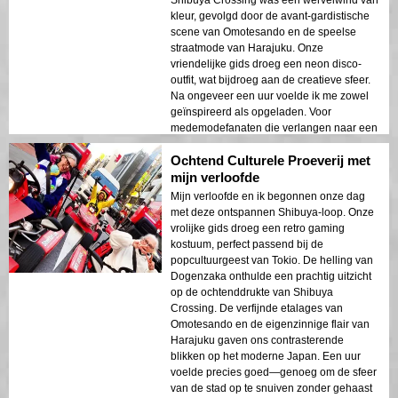
Shibuya Crossing was een wervelwind van
kleur, gevolgd door de avant-gardistische
scene van Omotesando en de speelse
straatmode van Harajuku. Onze
vriendelijke gids droeg een neon disco-
outfit, wat bijdroeg aan de creatieve sfeer.
Na ongeveer een uur voelde ik me zowel
geïnspireerd als opgeladen. Voor
medemodefanaten die verlangen naar een
beknopte Tokyo-ervaring, is dit
Ochtend Culturele Proeverij met
ongeëvenaard!
mijn verloofde
Mijn verloofde en ik begonnen onze dag
met deze ontspannen Shibuya-loop. Onze
vrolijke gids droeg een retro gaming
kostuum, perfect passend bij de
popcultuurgeest van Tokio. De helling van
Dogenzaka onthulde een prachtig uitzicht
op de ochtenddrukte van Shibuya
Crossing. De verfijnde etalages van
Omotesando en de eigenzinnige flair van
Harajuku gaven ons contrasterende
blikken op het moderne Japan. Een uur
voelde precies goed—genoeg om de sfeer
van de stad op te snuiven zonder gehaast