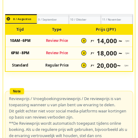
8 / Augustus
9 / September
10 / Oktober
11 / November
Tijd
Type
Prijs (JPY)
14,000 ~
10AM - 6PM
Review Price
JPY
/pax
¥
18,000 ~
6PM - 8PM
Review Price
JPY
/pax
¥
20,000~
Standard
Regular Price
JPY
/pax
¥
Reviewprijs / Vroegboekingsreviewprijs / De reviewprijs is van
toepassing wanneer u van plan bent uw ervaring te delen.
Dit geldt echter niet voor social media-platforms waar kortingen
op basis van reviews verboden zijn.
**De Reviewprijs wordt automatisch toegepast tijdens online
boeking. Als u de reguliere prijs wilt gebruiken, bijvoorbeeld als u
de ervaring vertrouwelijk wilt houden, stel dan ons