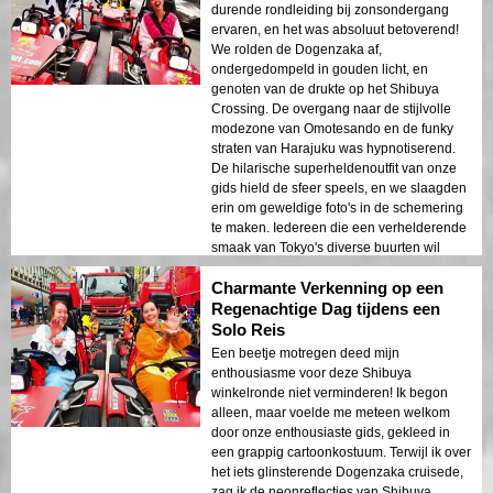
durende rondleiding bij zonsondergang
ervaren, en het was absoluut betoverend!
We rolden de Dogenzaka af,
ondergedompeld in gouden licht, en
genoten van de drukte op het Shibuya
Crossing. De overgang naar de stijlvolle
modezone van Omotesando en de funky
straten van Harajuku was hypnotiserend.
De hilarische superheldenoutfit van onze
gids hield de sfeer speels, en we slaagden
erin om geweldige foto's in de schemering
te maken. Iedereen die een verhelderende
smaak van Tokyo's diverse buurten wil
ervaren, moet deze energieke avondtour
Charmante Verkenning op een
zeker eens proberen. Geweldig!
Regenachtige Dag tijdens een
Solo Reis
Een beetje motregen deed mijn
enthousiasme voor deze Shibuya
winkelronde niet verminderen! Ik begon
alleen, maar voelde me meteen welkom
door onze enthousiaste gids, gekleed in
een grappig cartoonkostuum. Terwijl ik over
het iets glinsterende Dogenzaka cruisede,
zag ik de neonreflecties van Shibuya