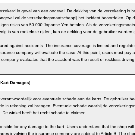
 verzekerd in geval van een ongeval. De dekking van de verzekering is b
ongeval zal de verzekeringsmaatschappij het incident beoordelen. Op
igen risico van 50.000 Japanse Yen betalen. Als de verzekeringsmaats
olg is van roekeloze rijden, kan de dekking voor de gebruiker worden 
nsured against accidents. The insurance coverage is limited and regulate
nsurance company will evaluate the case. At this point, users must pay 
e company evaluates that the accident was the result of reckless drivin
/ Kart Damages]
 verantwoordelijk voor eventuele schade aan de karts. De gebruiker beg
de in rekening zal brengen. Eventuele schade waarbij de verzekerings
9. De winkel heeft het recht schade te claimen.
nsible for any damage to the kart. Users understand that the shop will 
s involving the insurance company are subject to Article 9. The shop 