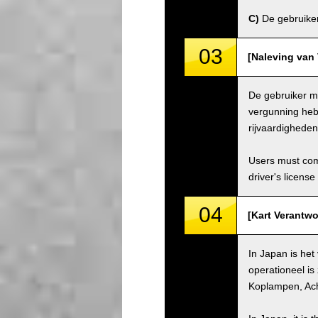
C)
De gebruiker 
03
[Naleving van 
De gebruiker mo
vergunning hebb
rijvaardighede
Users must comp
driver's license
04
[Kart Verantwo
In Japan is het
operationeel is
Koplampen, Ach