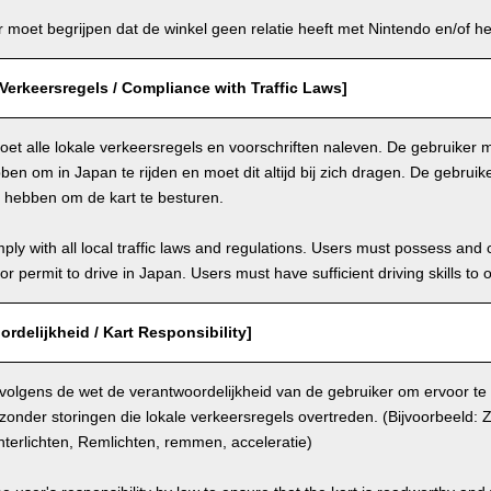
moet begrijpen dat de winkel geen relatie heeft met Nintendo en/of het
Verkeersregels / Compliance with Traffic Laws]
et alle lokale verkeersregels en voorschriften naleven. De gebruiker mo
en om in Japan te rijden en moet dit altijd bij zich dragen. De gebrui
n hebben om de kart te besturen.
ly with all local traffic laws and regulations. Users must possess and ca
 or permit to drive in Japan. Users must have sufficient driving skills to 
ordelijkheid / Kart Responsibility]
 volgens de wet de verantwoordelijkheid van de gebruiker om ervoor te
 zonder storingen die lokale verkeersregels overtreden. (Bijvoorbeeld: Zi
terlichten, Remlichten, remmen, acceleratie)