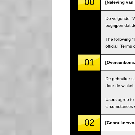
00
[Naleving van
De volgende "V
begrijpen dat d
The following "
official "Terms
01
[Overeenkoms
De gebruiker s
door de winkel
Users agree to 
circumstances w
02
[Gebruikersvo