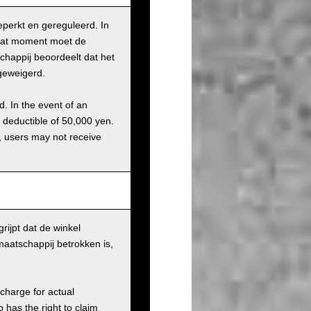
eperkt en gereguleerd. In
 dat moment moet de
chappij beoordeelt dat het
geweigerd.
d. In the event of an
a deductible of 50,000 yen.
g, users may not receive
rijpt dat de winkel
maatschappij betrokken is,
charge for actual
has the right to claim