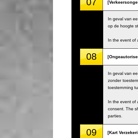
07
[Verkeersongel
In geval van ee
op de hoogte st
In the event of 
08
[Ongeautorise
In geval van e
zonder toestem
toestemming tu
In the event of 
consent. The s
parties.
09
[Kart Verzeker