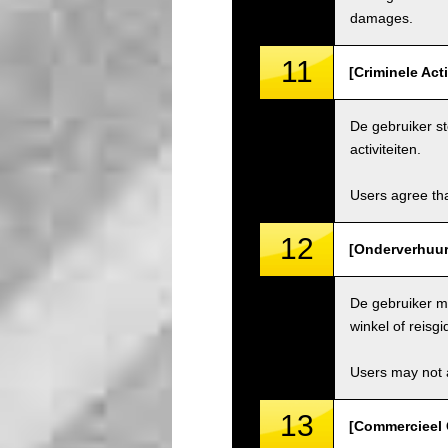
damages.
11
[Criminele Act
De gebruiker st
activiteiten.
Users agree tha
12
[Onderverhuur 
De gebruiker ma
winkel of reisgi
Users may not a
13
[Commercieel 