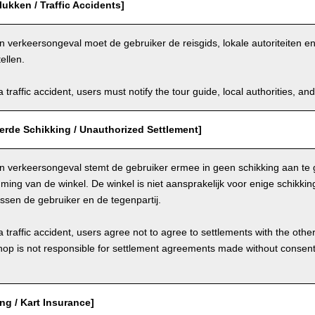
ukken / Traffic Accidents]
n verkeersongeval moet de gebruiker de reisgids, lokale autoriteiten 
ellen.
a traffic accident, users must notify the tour guide, local authorities, 
erde Schikking / Unauthorized Settlement]
en verkeersongeval stemt de gebruiker ermee in geen schikking aan te 
ming van de winkel. De winkel is niet aansprakelijk voor enige schikk
ssen de gebruiker en de tegenpartij.
a traffic accident, users agree not to agree to settlements with the othe
hop is not responsible for settlement agreements made without consen
ing / Kart Insurance]