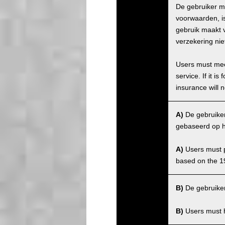
De gebruiker m
voorwaarden, is
gebruik maakt v
verzekering nie
Users must meet
service. If it 
insurance will n
A)
De gebruiker 
gebaseerd op h
A)
Users must po
based on the 1
B)
De gebruiker
B)
Users must ha