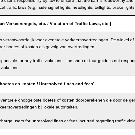
the user's responsibility by law to ensure that the kart is roadworthy and
al traffic laws (e.g., side signal lights, headlights, taillights, brake light
n Verkeersregels, etc. / Violation of Traffic Laws, etc.]
is verantwoordelijk voor eventuele verkeersovertredingen. De winkel of r
oor boetes of kosten als gevolg van overtredingen.
ponsible for any traffic violations. The shop or tour guide is not respons
violations.
boetes en kosten / Unresolved fines and fees]
eventuele onopgeloste boetes of kosten doorberekenen die door de geb
keersovertredingen bij lokale autoriteiten.
arge users for unresolved fines or fees incurred regarding traffic violat