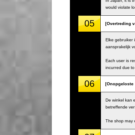
In Japan, it is 
would violate loc
05
[Overtreding va
Elke gebruiker 
aansprakelijk v
Each user is res
incurred due to 
06
[Onopgeloste 
De winkel kan 
betreffende ver
The shop may ch