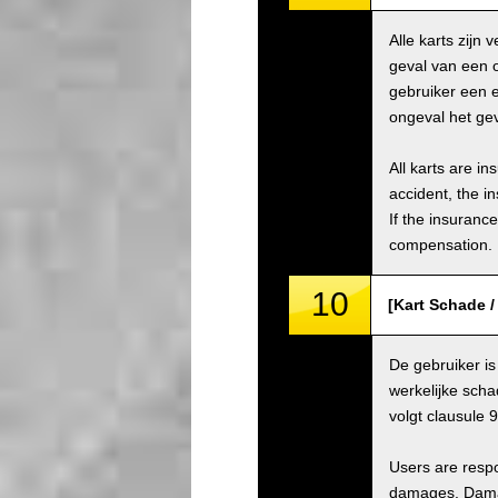
Alle karts zijn
geval van een 
gebruiker een e
ongeval het gev
All karts are i
accident, the i
If the insuranc
compensation.
10
[Kart Schade 
De gebruiker is
werkelijke scha
volgt clausule 
Users are respo
damages. Damage