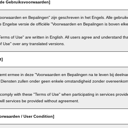
 de Gebruiksvoorwaarden]
oorwaarden en Bepalingen" zijn geschreven in het Engels. Alle gebru
e Engelse versie de officiële "Voorwaarden en Bepalingen is boven elke
Terms of Use" are written in English. All users agree and understand tha
 of Use" over any translated versions.
t]
temt ermee in deze "Voorwaarden en Bepalingen na te leven bij deeln
. Diensten zullen onder geen enkele omstandigheid zonder overeenkom
comply with these "Terms of Use" when participating in services provid
ill services be provided without agreement.
orwaarden / User Condition]