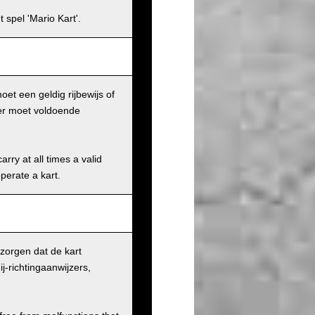
 spel 'Mario Kart'.
et een geldig rijbewijs of
ker moet voldoende
rry at all times a valid
operate a kart.
 zorgen dat de kart
j-richtingaanwijzers,