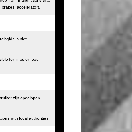
 free from malfunctions that
s, brakes, accelerator).
eisgids is niet
ible for fines or fees
ruiker zijn opgelopen
ions with local authorities.