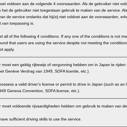
oet voldoen aan de volgende 4 voorwaarden. Als de gebruiker niet vo
 het de gebruiker niet toegestaan gebruik te maken van de service. Als 
an de service ondanks dat hij/zij niet voldoet aan de voorwaarden, erk
t van toepassing is.
 all of the following 4 conditions. If any one of the conditions is not m
is found that users are using the service despite not meeting the conditi
ot apply.
moet een geldig rijbewijs of vergunning hebben om in Japan te rijden (I
et Genève Verdrag van 1949, SOFA licentie, etc.).
ssess a valid driver's license or permit to drive in Japan (such as an I
949 Geneva Convention, SOFA license, etc.).
 moet voldoende rijvaardigheden hebben om gebruik te maken van de 
ve sufficient driving skills to use the service.