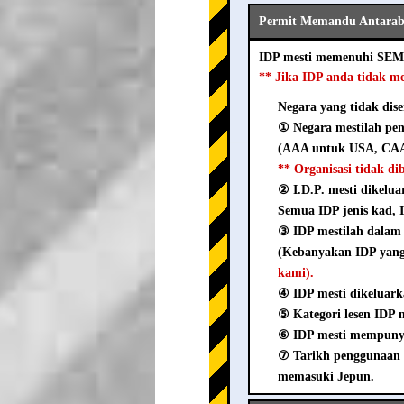
Permit Memandu Antaraba
IDP mesti memenuhi SEM
** Jika IDP anda tidak m
Negara yang tidak dise
① Negara mestilah pen
(AAA untuk USA, CAA
** Organisasi tidak d
② I.D.P. mesti dikelua
Semua IDP jenis kad, I
③ IDP mestilah dala
(Kebanyakan IDP yang 
kami).
④ IDP mesti dikeluark
⑤ Kategori lesen IDP me
⑥ IDP mesti mempunyai
⑦ Tarikh penggunaan 
memasuki Jepun.