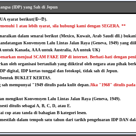
ngsa (IDP) yang Sah di Jepun
UA syarat berikut(①~⑦).
emenuhi 1 atau lebih syarat, sila hubungi kami dengan SEGERA. **
naraikan dalam senarai berikut (Mexico, Kuwait, Arab Saudi dll.) bukanl
andatangan Konvensyen Lalu Lintas Jalan Raya (Geneva, 1949) yang diik
 untuk Kanada, AAA untuk Australia, AA untuk UK)
ibenarkan menjual SCAM FAKE IDP di internet. Berhati-hati dengan pen
rkan oleh organisasi bertauliah yang diiktiraf oleh negara atau pihak ber
DP digital, IDP kertas tunggal dan fotokopi, tidak sah di Jepun.
m bentuk BUKLET KERTAS.
sah mempunyai "1949 ditulis pada kulit depan.
Jika "1968" ditulis pada
an mengikut Konvensyen Lalu Lintas Jalan Raya (Geneva, 1949).
sti ditulis sebagai A, B, C, D, atau E.
 cop atau tanda di bahagian B kategori lesen.
mestilah dalam tempoh satu tahun dari tarikh pengeluaran IDP DAN da