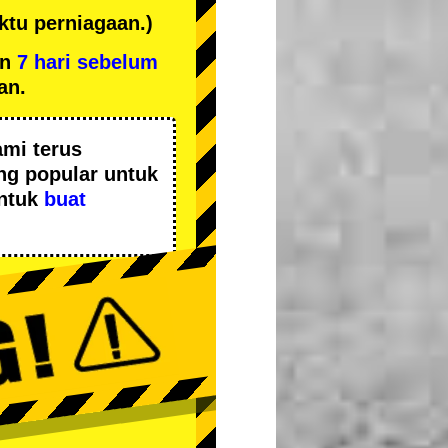
tu perniagaan.)
an
7 hari sebelum
an.
mi terus
ing popular
untuk
untuk
buat