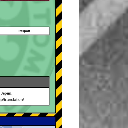
Pasport
 Jepun.
jp/translation/