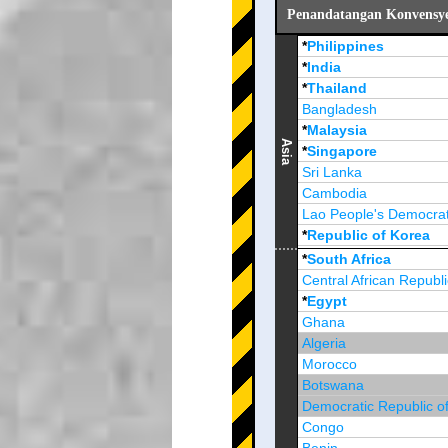
Penandatangan Konvensyen
*
Philippines
*
India
*
Thailand
Bangladesh
*
Malaysia
Asia
*
Singapore
Sri Lanka
Cambodia
Lao People's Democrat
*
Republic of Korea
Brunei Darussalam
*
South Africa
Central African Republi
*
Egypt
Ghana
Algeria
Morocco
Botswana
Democratic Republic o
Congo