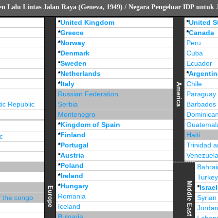
 Lalu Lintas Jalan Raya (Geneva, 1949) / Negara Pengeluar IDP untuk 
*
United Kingdom
*
United S
*
Greece
*
Canada
*
Norway
Peru
*
Denmark
Cuba
*
Sweden
Ecuador
*
Netherlands
*
Argentin
*
Italy
Chile
America
Russian Federation
Paraguay
ic Republic
Serbia
Barbados
Montenegro
Dominican
*
Kingdom of Spain
Guatemal
*
Finland
Haiti
c
*
Portugal
Trinidad 
*
Austria
Venezuel
*
Poland
Jamaica
Bahrai
*
Ireland
Turke
Middle East
*
Hungary
*
Israel
Europe
Romania
f the congo
Syrian
Iceland
Jorda
Bulgaria