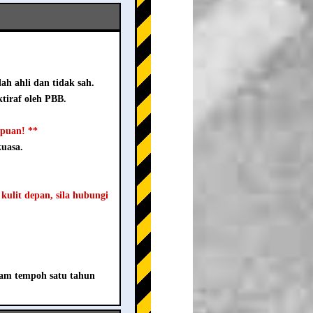
ah ahli dan tidak sah.
tiraf oleh PBB.
ipuan! **
kuasa.
 kulit depan, sila hubungi
lam tempoh satu tahun