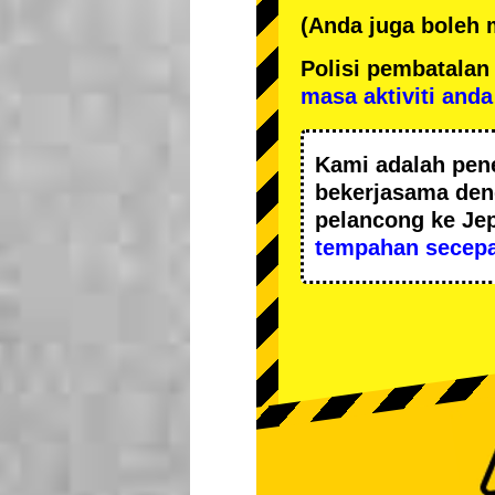
(Anda juga boleh
Polisi pembatal
masa aktiviti anda
Kami adalah
pen
bekerjasama de
pelancong ke Je
tempahan secepa