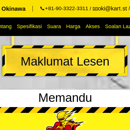
oki@kart.st
t Okinawa
📞+81-90-3322-3311
📧
ntang
Spesifikasi
Suara
Harga
Akses
Soalan La
Maklumat Lesen
Memandu