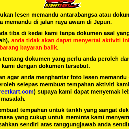
rlukan lesen memandu antarabangsa atau doku
 memandu di jalan raya awam di Jepun.
 tiba di kedai kami tanpa dokumen asal yang
ah),
anda tidak akan dapat menyertai aktiviti in
barang bayaran balik
.
h tentang dokumen yang perlu anda peroleh da
ai kami dengan dokumen tersebut.
n agar anda menghantar foto lesen memandu
eroleh selepas membuat tempahan aktiviti kami
reetkart.com
) supaya kami dapat menyemak leb
 masalah.
embuat tempahan untuk tarikh yang sangat de
masa yang cukup untuk meminta kami menyema
ahkan sendiri atas tanggungjawab anda sendir