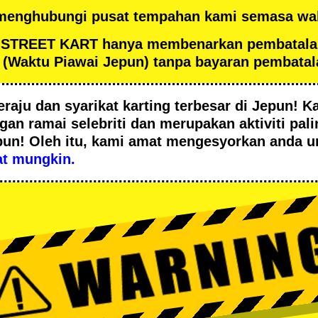
 menghubungi pusat tempahan kami semasa wak
an STREET KART hanya membenarkan pembatal
(Waktu Piawai Jepun) tanpa bayaran pembatal
eraju
dan
syarikat karting terbesar
di Jepun! Ka
ngan
ramai selebriti
dan merupakan
aktiviti pal
pun! Oleh itu, kami amat mengesyorkan anda 
t mungkin.