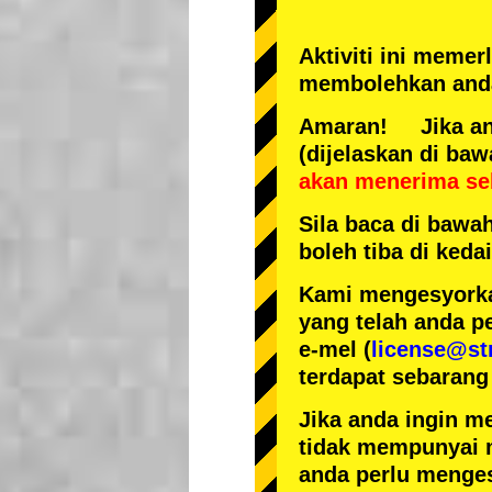
Aktiviti ini meme
membolehkan anda
Amaran! Jika anda
(dijelaskan di baw
akan menerima se
Sila baca di bawa
boleh tiba di ked
Kami mengesyorka
yang telah anda p
e-mel (
license@st
terdapat sebarang
Jika anda ingin m
tidak mempunyai 
anda perlu menges