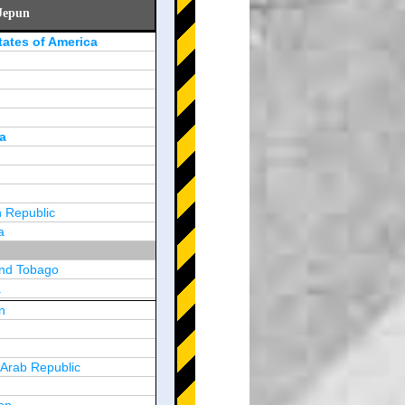
Jepun
tates of America
a
 Republic
a
and Tobago
a
n
y
 Arab Republic
n