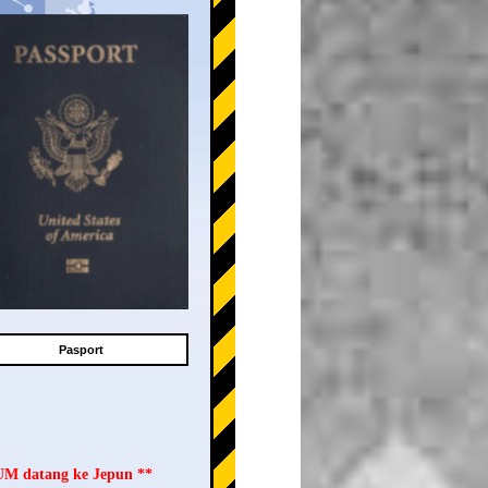
Pasport
LUM datang ke Jepun **