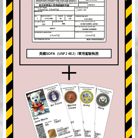
美國SOFA（USFJ 4EJ）/軍用駕駛執照
+