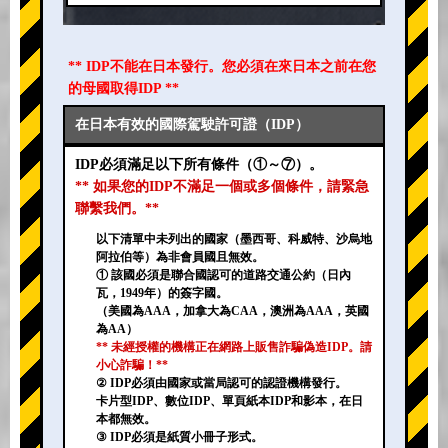
** IDP不能在日本發行。您必須在來日本之前在您
的母國取得IDP **
在日本有效的國際駕駛許可證（IDP）
IDP必須滿足以下所有條件（①～⑦）。
** 如果您的IDP不滿足一個或多個條件，請緊急
聯繫我們。**
以下清單中未列出的國家（墨西哥、科威特、沙烏地
阿拉伯等）為非會員國且無效。
① 該國必須是聯合國認可的道路交通公約（日內
瓦，1949年）的簽字國。
（美國為AAA，加拿大為CAA，澳洲為AAA，英國
為AA）
** 未經授權的機構正在網路上販售詐騙偽造IDP。請
小心詐騙！**
② IDP必須由國家或當局認可的認證機構發行。
卡片型IDP、數位IDP、單頁紙本IDP和影本，在日
本都無效。
③ IDP必須是紙質小冊子形式。