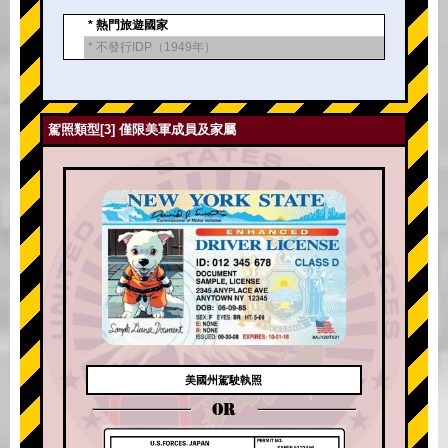
* 熱門旅遊國家
* 不發行IDP（1949年）
駕照類型[3] 僅限美軍成員及家屬
美國州駕駛執照
OR