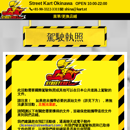
Street Kart Okinawa
OPEN 10:00-22:00
📞+81-90-3322-3311
📧
shina@kart.st
菜單/更換店鋪
首頁
駕駛執照
關於
規格
價格
交通方式
顧客聲音
常見問題
公司
預訂
更換店鋪
東京品川 #1
東京秋葉原#1
東京秋葉原#2
東京澀谷
此活動需要國際駕駛執照或其他可以在日本公共道路上駕駛的
文件。
東京澀谷附屬
東京灣
請注意！ 如果您未攜帶必要的原始文件（詳見下方），將無
法參加活動，
且無法退款
。
東京淺草
大阪
請閱讀以下有關您需要獲得的文件，並確保您能攜帶這些文件
來到我們店鋪。
沖繩
我們建議您在預訂活動後，通過聊天或電子郵件
（
license@streetkart.com
）向我們發送駕駛執照和已取得
文件的照片，以便我們提前確認是否有任何問題。