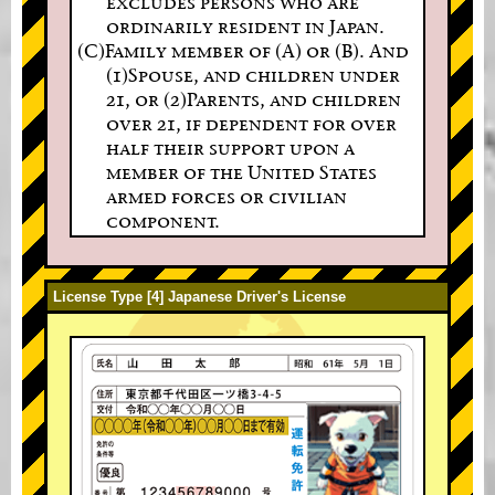
excludes persons who are
ordinarily resident in Japan.
(C)Family member of (A) or (B). And
(1)Spouse, and children under
21, or (2)Parents, and children
over 21, if dependent for over
half their support upon a
member of the United States
armed forces or civilian
component.
License Type [4] Japanese Driver's License