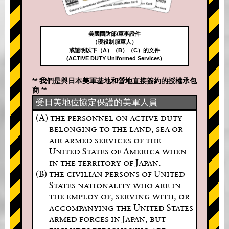
美國國防部/軍事證件
（現役制服軍人）
或證明以下（A）（B）（C）的文件
(ACTIVE DUTY Uniformed Services)
** 我們是與日本美軍基地和營地直接簽約的授權承包
商 **
受日美地位協定保護的美軍人員
(A) the personnel on active duty
belonging to the land, sea or
air armed services of the
United States of America when
in the territory of Japan.
(B) the civilian persons of United
States nationality who are in
the employ of, serving with, or
accompanying the United States
armed forces in Japan, but