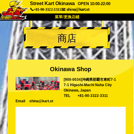
Street Kart Okinawa
OPEN 10:00-22:00
📞+81-90-3322-3311
📧
shina@kart.st
菜單/更換店鋪
首頁
商店
關於
規格
價格
交通方式
顧客聲音
常見問題
公司
預訂
Okinawa Shop
更換店鋪
[900-0034]沖縄県那覇市東町7-1
東京品川 #1
東京秋葉原#1
7-1 Higashi-Machi Naha City
東京秋葉原#2
東京澀谷
Okinawa, Japan
TEL
+81-90-3322-3311
東京澀谷附屬
東京灣
Email
shina@kart.st
東京淺草
大阪
沖繩