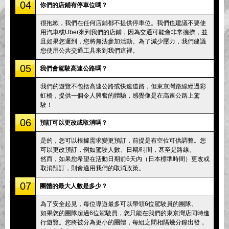
04
你們的店鋪有停車位嗎？
很抱歉，我們在任何店鋪都不提供停車位。我們也建議不要使
用汽車或Uber來到我們的店鋪，因為交通可能會非常擁擠，並
且如果您遲到，您將無法參加活動。為了減少壓力，我們建議
您使用公共交通工具來到我們這裡。
05
我們會駕駛高速公路嗎？
我們的遊覽不包括高速公路或快速道路，但東京灣路線經過彩
虹橋，提供一個令人興奮的體驗，感覺像是在高速公路上駕
駛！
06
預訂可以更改或取消嗎？
是的，您可以根據需求變更預訂，前提是有空位可供調整。您
可以更改預訂，例如駕駛人數、日期/時間，甚至是路線。
然而，如果您希望在活動日期前6天內（日本標準時間）更改或
取消預訂，則會適用我們的取消政策。
07
團體的最大人數是多少？
為了安全起見，每位導遊最多可以帶領6位駕駛員的團隊。
如果您的團隊超過6位駕駛員，您只能在我們的東京灣店同時進
行遊覽。您將被分為更小的團體，每組之間相隔幾分鐘出發，