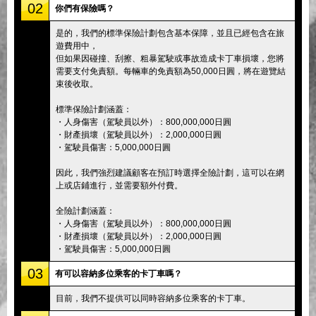
02
你們有保險嗎？
是的，我們的標準保險計劃包含基本保障，並且已經包含在旅
遊費用中，
但如果因碰撞、刮擦、粗暴駕駛或事故造成卡丁車損壞，您將
需要支付免責額。每輛車的免責額為50,000日圓，將在遊覽結
束後收取。
標準保險計劃涵蓋：
・人身傷害（駕駛員以外）：800,000,000日圓
・財產損壞（駕駛員以外）：2,000,000日圓
・駕駛員傷害：5,000,000日圓
因此，我們強烈建議顧客在預訂時選擇全險計劃，這可以在網
上或店鋪進行，並需要額外付費。
全險計劃涵蓋：
・人身傷害（駕駛員以外）：800,000,000日圓
・財產損壞（駕駛員以外）：2,000,000日圓
・駕駛員傷害：5,000,000日圓
03
有可以容納多位乘客的卡丁車嗎？
目前，我們不提供可以同時容納多位乘客的卡丁車。