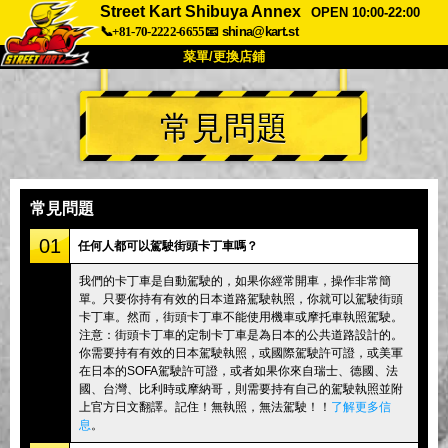
Street Kart Shibuya Annex
OPEN 10:00-22:00
📞+81-70-2222-6655
📧
shina@kart.st
菜單/更換店鋪
首頁
常見問題
關於
規格
價格
交通方式
顧客聲音
常見問題
公司
預訂
常見問題
更換店鋪
01
任何人都可以駕駛街頭卡丁車嗎？
東京品川 #1
東京秋葉原#1
我們的卡丁車是自動駕駛的，如果你經常開車，操作非常簡
單。只要你持有有效的日本道路駕駛執照，你就可以駕駛街頭
東京秋葉原#2
東京澀谷
卡丁車。然而，街頭卡丁車不能使用機車或摩托車執照駕駛。
東京澀谷附屬
東京灣
注意：街頭卡丁車的定制卡丁車是為日本的公共道路設計的。
你需要持有有效的日本駕駛執照，或國際駕駛許可證，或美軍
東京淺草
大阪
在日本的SOFA駕駛許可證，或者如果你來自瑞士、德國、法
國、台灣、比利時或摩納哥，則需要持有自己的駕駛執照並附
沖繩
上官方日文翻譯。記住！無執照，無法駕駛！！
了解更多信
息
。