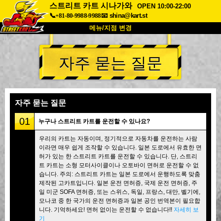
스트리트 카트 시나가와
OPEN 10:00-22:00
📞+81-80-9988-9988
📧
shina@kart.st
메뉴/지점 변경
최상단
자주 묻는 질문
소개
사양
가격
접근성
고객 리뷰
자주 묻는 질문
회사 정보
예약
자주 묻는 질문
지점 변경
01
누구나 스트리트 카트를 운전할 수 있나요?
도쿄 시나가와 #1
도쿄 아키하바라#1
우리의 카트는 자동이며, 정기적으로 자동차를 운전하는 사람
이라면 매우 쉽게 조작할 수 있습니다. 일본 도로에서 유효한 면
도쿄 아키하바라#2
도쿄 시부야
허가 있는 한 스트리트 카트를 운전할 수 있습니다. 단, 스트리
도쿄 시부야 애넥스
도쿄 베이
트 카트는 소형 모터사이클이나 오토바이 면허로 운전할 수 없
습니다. 주의: 스트리트 카트는 일본 도로에서 운행하도록 맞춤
도쿄 아사쿠사
오사카
제작된 고카트입니다. 일본 운전 면허증, 국제 운전 면허증, 주
일 미군 SOFA 면허증, 또는 스위스, 독일, 프랑스, 대만, 벨기에,
오키나와
모나코 중 한 국가의 운전 면허증과 일본 공인 번역본이 필요합
니다. 기억하세요! 면허 없이는 운전할 수 없습니다!!
자세히 보
기