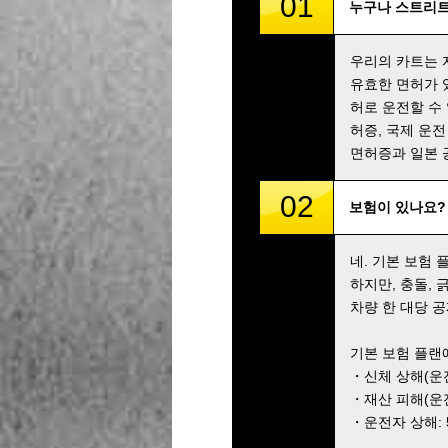
01
누구나 스트리트
우리의 카트는 
유효한 면허가 
허로 운전할 수
허증, 국제 운전
면허증과 일본 
02
보험이 있나요?
네. 기본 보험
하지만, 충돌,
차량 한 대당 공
기본 보험 플랜
・신체 상해(운전자
・재산 피해(운전자
・운전자 상해: 5,