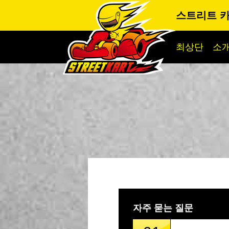
스트리트 
최상단
소
자주 묻는 질문