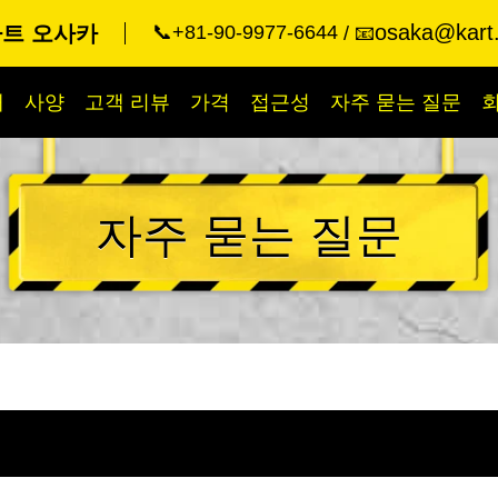
osaka@kart.
카트 오사카
📞+81-90-9977-6644
📧
개
사양
고객 리뷰
가격
접근성
자주 묻는 질문
자주 묻는 질문