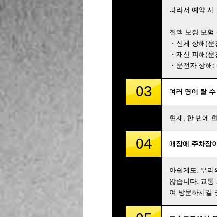
따라서 예약 시
전액 보장 보험
・신체 상해(운전자
・재산 피해(운전자
・운전자 상해: 5,
03
여러 명이 탈 수
현재, 한 번에 
04
매장에 주차장이
아쉽게도, 우리
않습니다. 교통
여 방문하시길 