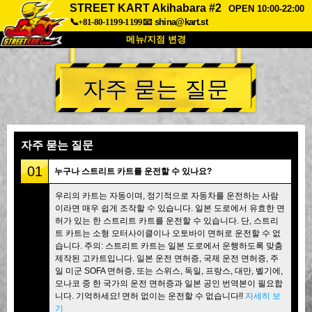
STREET KART Akihabara #2
OPEN 10:00-22:00
📞+81-80-1199-1199
📧
shina@kart.st
메뉴/지점 변경
최상단
자주 묻는 질문
소개
사양
가격
접근성
고객 리뷰
자주 묻는 질문
회사 정보
예약
자주 묻는 질문
지점 변경
01
누구나 스트리트 카트를 운전할 수 있나요?
도쿄 시나가와 #1
도쿄 아키하바라#1
우리의 카트는 자동이며, 정기적으로 자동차를 운전하는 사람
이라면 매우 쉽게 조작할 수 있습니다. 일본 도로에서 유효한 면
도쿄 아키하바라#2
도쿄 시부야
허가 있는 한 스트리트 카트를 운전할 수 있습니다. 단, 스트리
도쿄 시부야 애넥스
도쿄 베이
트 카트는 소형 모터사이클이나 오토바이 면허로 운전할 수 없
습니다. 주의: 스트리트 카트는 일본 도로에서 운행하도록 맞춤
도쿄 아사쿠사
오사카
제작된 고카트입니다. 일본 운전 면허증, 국제 운전 면허증, 주
일 미군 SOFA 면허증, 또는 스위스, 독일, 프랑스, 대만, 벨기에,
오키나와
모나코 중 한 국가의 운전 면허증과 일본 공인 번역본이 필요합
니다. 기억하세요! 면허 없이는 운전할 수 없습니다!!
자세히 보
기