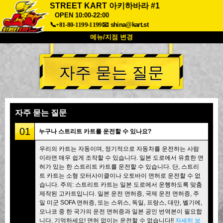
STREET KART 아키하바라 #1
OPEN 10:00-22:00
📞+81-80-1199-1199
📧
shina@kart.st
메뉴/지점 변경
최상단
자주 묻는 질문
소개
사양
가격
접근성
고객 리뷰
자주 묻는 질문
회사 정보
예약
자주 묻는 질문
지점 변경
01
누구나 스트리트 카트를 운전할 수 있나요?
도쿄 시나가와 #1
도쿄 아키하바라#1
우리의 카트는 자동이며, 정기적으로 자동차를 운전하는 사람
도쿄 아키하바라#2
도쿄 시부야
이라면 매우 쉽게 조작할 수 있습니다. 일본 도로에서 유효한 면
도쿄 시부야 애넥스
도쿄 베이
허가 있는 한 스트리트 카트를 운전할 수 있습니다. 단, 스트리
트 카트는 소형 모터사이클이나 오토바이 면허로 운전할 수 없
도쿄 아사쿠사
오사카
습니다. 주의: 스트리트 카트는 일본 도로에서 운행하도록 맞춤
제작된 고카트입니다. 일본 운전 면허증, 국제 운전 면허증, 주
오키나와
일 미군 SOFA 면허증, 또는 스위스, 독일, 프랑스, 대만, 벨기에,
모나코 중 한 국가의 운전 면허증과 일본 공인 번역본이 필요합
니다. 기억하세요! 면허 없이는 운전할 수 없습니다!!
자세히 보