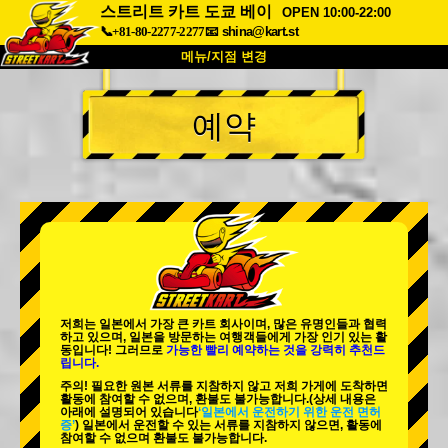
스트리트 카트 도쿄 베이
OPEN 10:00-22:00
📞+81-80-2277-2277
📧
shina@kart.st
메뉴/지점 변경
최상단
예약
소개
사양
가격
접근성
고객 리뷰
자주 묻는 질문
회사 정보
예약
지점 변경
도쿄 시나가와 #1
도쿄 아키하바라#1
도쿄 아키하바라#2
도쿄 시부야
저희는 일본에서 가장 큰 카트 회사이며,
많은 유명인
들과 협력
도쿄 시부야 애넥스
도쿄 베이
하고 있으며, 일본을 방문하는 여행객들에게
가장 인기 있는 활
동
입니다! 그러므로
가능한 빨리 예약하는 것을 강력히 추천드
립니다.
도쿄 아사쿠사
오사카
주의! 필요한 원본 서류를 지참하지 않고 저희 가게에 도착하면
활동에 참여할 수 없으며, 환불도 불가능합니다.
(상세 내용은
오키나와
아래에 설명되어 있습니다
‘일본에서 운전하기 위한 운전 면허
증’
) 일본에서 운전할 수 있는 서류를 지참하지 않으면, 활동에
참여할 수 없으며 환불도 불가능합니다.