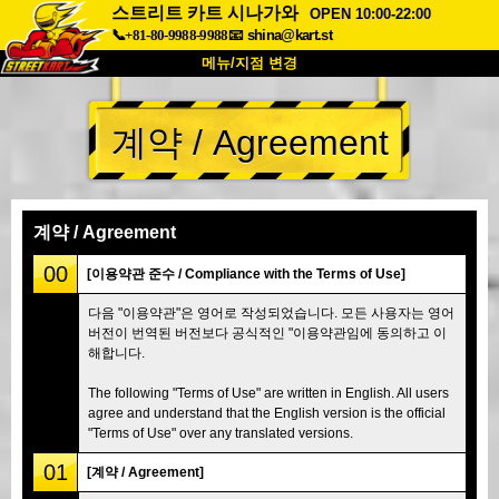
스트리트 카트 시나가와
OPEN 10:00-22:00
📞+81-80-9988-9988
📧
shina@kart.st
메뉴/지점 변경
최상단
계약 / Agreement
소개
사양
가격
접근성
고객 리뷰
자주 묻는 질문
회사 정보
예약
계약 / Agreement
지점 변경
00
[이용약관 준수 / Compliance with the Terms of Use]
도쿄 시나가와 #1
도쿄 아키하바라#1
다음 "이용약관"은 영어로 작성되었습니다. 모든 사용자는 영어
버전이 번역된 버전보다 공식적인 "이용약관임에 동의하고 이
도쿄 아키하바라#2
도쿄 시부야
해합니다.
도쿄 시부야 애넥스
도쿄 베이
The following "Terms of Use" are written in English. All users
도쿄 아사쿠사
오사카
agree and understand that the English version is the official
"Terms of Use" over any translated versions.
오키나와
01
[계약 / Agreement]