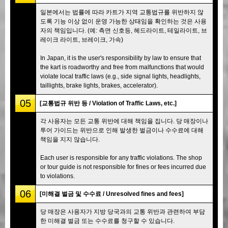
일본에서는 법률에 따라 카트가 지역 교통법규를 위반하지 않
도록 기능 이상 없이 운영 가능한 상태임을 확인하는 것은 사용
자의 책임입니다. (예: 측면 신호등, 헤드라이트, 테일라이트, 브
레이크 라이트, 브레이크, 가속)
In Japan, it is the user's responsibility by law to ensure that
the kart is roadworthy and free from malfunctions that would
violate local traffic laws (e.g., side signal lights, headlights,
taillights, brake lights, brakes, accelerator).
05
[교통법규 위반 등 / Violation of Traffic Laws, etc.]
각 사용자는 모든 교통 위반에 대해 책임을 집니다. 당 매장이나
투어 가이드는 위반으로 인해 발생한 벌금이나 수수료에 대해
책임을 지지 않습니다.
Each user is responsible for any traffic violations. The shop
or tour guide is not responsible for fines or fees incurred due
to violations.
06
[미해결 벌금 및 수수료 / Unresolved fines and fees]
당 매장은 사용자가 지방 당국과의 교통 위반과 관련하여 부담
한 미해결 벌금 또는 수수료를 청구할 수 있습니다.