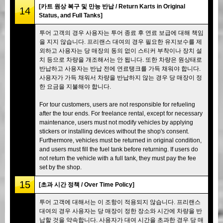
[카트 원상 복구 및 만능 반납 / Return Karts in Original
14
Status, and Full Tanks]
투어 고객의 경우 사용자는 투어 종료 후 연료 보급에 대해 책임
을 지지 않습니다. 프리랜스 대여의 경우 필요한 유지보수를 제
외하고 사용자는 당 매장의 동의 없이 스티커 부착이나 장치 설
치 등으로 차량을 개조해서는 안 됩니다. 또한 차량은 원상태로
반납하고 사용자는 반납 전에 연료탱크를 가득 채워야 합니다.
사용자가 가득 채워서 차량을 반납하지 않는 경우 당 매장이 정
한 요금을 지불해야 합니다.
For tour customers, users are not responsible for refueling
after the tour ends. For freelance rental, except for necessary
maintenance, users must not modify vehicles by applying
stickers or installing devices without the shop's consent.
Furthermore, vehicles must be returned in original condition,
and users must fill the fuel tank before returning. If users do
not return the vehicle with a full tank, they must pay the fee
set by the shop.
15
[초과 시간 정책 / Over Time Policy]
투어 고객에 대해서는 이 조항이 적용되지 않습니다. 프리랜스
대여의 경우 사용자는 당 매장이 정한 장소와 시간에 차량을 반
납할 것을 약속합니다. 사용자가 대여 시간을 초과한 경우 당 매