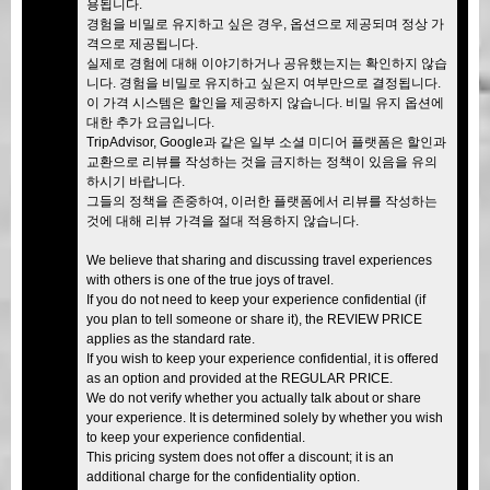
용됩니다.
경험을 비밀로 유지하고 싶은 경우, 옵션으로 제공되며 정상 가
격으로 제공됩니다.
실제로 경험에 대해 이야기하거나 공유했는지는 확인하지 않습
니다. 경험을 비밀로 유지하고 싶은지 여부만으로 결정됩니다.
이 가격 시스템은 할인을 제공하지 않습니다. 비밀 유지 옵션에
대한 추가 요금입니다.
TripAdvisor, Google과 같은 일부 소셜 미디어 플랫폼은 할인과
교환으로 리뷰를 작성하는 것을 금지하는 정책이 있음을 유의
하시기 바랍니다.
그들의 정책을 존중하여, 이러한 플랫폼에서 리뷰를 작성하는
것에 대해 리뷰 가격을 절대 적용하지 않습니다.
We believe that sharing and discussing travel experiences
with others is one of the true joys of travel.
If you do not need to keep your experience confidential (if
you plan to tell someone or share it), the REVIEW PRICE
applies as the standard rate.
If you wish to keep your experience confidential, it is offered
as an option and provided at the REGULAR PRICE.
We do not verify whether you actually talk about or share
your experience. It is determined solely by whether you wish
to keep your experience confidential.
This pricing system does not offer a discount; it is an
additional charge for the confidentiality option.