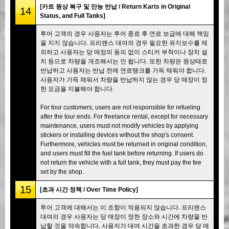
[카트 원상 복구 및 만능 반납 / Return Karts in Original
14
Status, and Full Tanks]
투어 고객의 경우 사용자는 투어 종료 후 연료 보급에 대해 책임
을 지지 않습니다. 프리랜스 대여의 경우 필요한 유지보수를 제
외하고 사용자는 당 매장의 동의 없이 스티커 부착이나 장치 설
치 등으로 차량을 개조해서는 안 됩니다. 또한 차량은 원상태로
반납하고 사용자는 반납 전에 연료탱크를 가득 채워야 합니다.
사용자가 가득 채워서 차량을 반납하지 않는 경우 당 매장이 정
한 요금을 지불해야 합니다.
For tour customers, users are not responsible for refueling
after the tour ends. For freelance rental, except for necessary
maintenance, users must not modify vehicles by applying
stickers or installing devices without the shop's consent.
Furthermore, vehicles must be returned in original condition,
and users must fill the fuel tank before returning. If users do
not return the vehicle with a full tank, they must pay the fee
set by the shop.
15
[초과 시간 정책 / Over Time Policy]
투어 고객에 대해서는 이 조항이 적용되지 않습니다. 프리랜스
대여의 경우 사용자는 당 매장이 정한 장소와 시간에 차량을 반
납할 것을 약속합니다. 사용자가 대여 시간을 초과한 경우 당 매