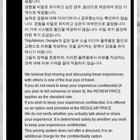
용됩니다.
경험을 비밀로 유지하고 싶은 경우, 옵션으로 제공되며 정상 가
격으로 제공됩니다.
실제로 경험에 대해 이야기하거나 공유했는지는 확인하지 않습
니다. 경험을 비밀로 유지하고 싶은지 여부만으로 결정됩니다.
이 가격 시스템은 할인을 제공하지 않습니다. 비밀 유지 옵션에
대한 추가 요금입니다.
TripAdvisor, Google과 같은 일부 소셜 미디어 플랫폼은 할인과
교환으로 리뷰를 작성하는 것을 금지하는 정책이 있음을 유의
하시기 바랍니다.
그들의 정책을 존중하여, 이러한 플랫폼에서 리뷰를 작성하는
것에 대해 리뷰 가격을 절대 적용하지 않습니다.
We believe that sharing and discussing travel experiences
with others is one of the true joys of travel.
If you do not need to keep your experience confidential (if
you plan to tell someone or share it), the REVIEW PRICE
applies as the standard rate.
If you wish to keep your experience confidential, it is offered
as an option and provided at the REGULAR PRICE.
We do not verify whether you actually talk about or share
your experience. It is determined solely by whether you wish
to keep your experience confidential.
This pricing system does not offer a discount; it is an
additional charge for the confidentiality option.