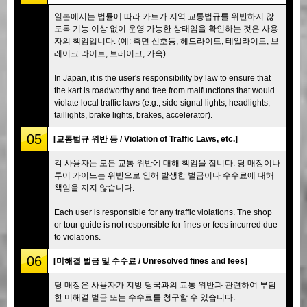
일본에서는 법률에 따라 카트가 지역 교통법규를 위반하지 않
도록 기능 이상 없이 운영 가능한 상태임을 확인하는 것은 사용
자의 책임입니다. (예: 측면 신호등, 헤드라이트, 테일라이트, 브
레이크 라이트, 브레이크, 가속)
In Japan, it is the user's responsibility by law to ensure that
the kart is roadworthy and free from malfunctions that would
violate local traffic laws (e.g., side signal lights, headlights,
taillights, brake lights, brakes, accelerator).
05
[교통법규 위반 등 / Violation of Traffic Laws, etc.]
각 사용자는 모든 교통 위반에 대해 책임을 집니다. 당 매장이나
투어 가이드는 위반으로 인해 발생한 벌금이나 수수료에 대해
책임을 지지 않습니다.
Each user is responsible for any traffic violations. The shop
or tour guide is not responsible for fines or fees incurred due
to violations.
06
[미해결 벌금 및 수수료 / Unresolved fines and fees]
당 매장은 사용자가 지방 당국과의 교통 위반과 관련하여 부담
한 미해결 벌금 또는 수수료를 청구할 수 있습니다.