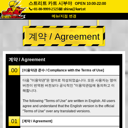
스트리트 카트 시부야
OPEN 10:00-22:00
📞+81-80-9999-2525
📧
shina@kart.st
메뉴/지점 변경
최상단
계약 / Agreement
소개
사양
가격
접근성
고객 리뷰
자주 묻는 질문
회사 정보
예약
계약 / Agreement
지점 변경
00
[이용약관 준수 / Compliance with the Terms of Use]
도쿄 시나가와 #1
도쿄 아키하바라#1
다음 "이용약관"은 영어로 작성되었습니다. 모든 사용자는 영어
버전이 번역된 버전보다 공식적인 "이용약관임에 동의하고 이
도쿄 아키하바라#2
도쿄 시부야
해합니다.
도쿄 시부야 애넥스
도쿄 베이
The following "Terms of Use" are written in English. All users
도쿄 아사쿠사
오사카
agree and understand that the English version is the official
"Terms of Use" over any translated versions.
오키나와
01
[계약 / Agreement]