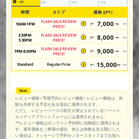
8月
9月
10月
11月
時間
タイプ
価格 (JPY)
FLASH SALE REVIEW
7,000 ~
10AM-1PM
JPY
/pax
¥
PRICE!
2:30PM-
FLASH SALE REVIEW
8,000 ~
JPY
/pax
¥
5:30PM
PRICE!
FLASH SALE REVIEW
9,000 ~
7PM-8:30PM
JPY
/pax
¥
PRICE!
15,000~
Standard
Regular Price
JPY
/pax
¥
レビュー価格 / 早期予約レビュー価格 / レビュー価格は、体
験を共有する予定がある場合に適用されます。
ただし、レビューベースの割引が禁止されているソーシャ
ルメディアプラットフォームには適用されません。
**レビュー価格はオンライン予約時に自動的に適用されま
す。通常価格をご希望の場合、例えば体験を非公開にした
い場合は、メッセージで予約センタースタッフまでお知ら