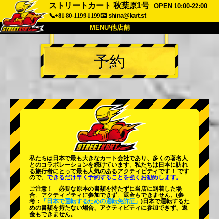
ストリートカート 秋葉原1号
OPEN 10:00-22:00
📞+81-80-1199-1199
📧
shina@kart.st
MENU/他店舗
トップ
予約
概要
車両
価格
アクセス
評価
FAQ
会社
予約
他店舗
東京 品川
東京 秋葉原 #1
東京 秋葉原 #2
東京 渋谷
私たちは日本で最も大きなカート会社であり、
多くの著名人
東京 渋谷アネックス
東京ベイ
とのコラボレーションを続けています。私たちは日本に訪れ
る旅行者にとって
最も人気のあるアクティビティ
です！ です
ので、
できるだけ早く予約することを強くお勧めします。
東京 浅草
大阪
ご注意！ 必要な原本の書類を持たずに当店に到着した場
合、アクティビティに参加できず、返金もできません。
(参
沖縄
考：
「日本で運転するための運転免許証」
)日本で運転するた
めの書類を持たない場合、アクティビティに参加できず、返
金もできません。