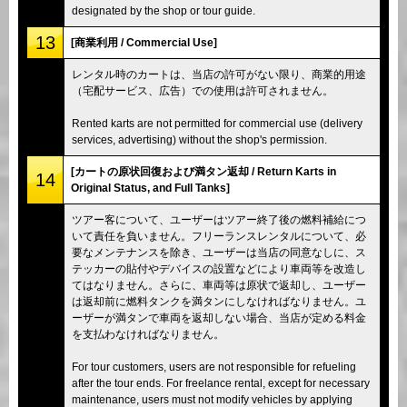
designated by the shop or tour guide.
13
[商業利用 / Commercial Use]
レンタル時のカートは、当店の許可がない限り、商業的用途
（宅配サービス、広告）での使用は許可されません。
Rented karts are not permitted for commercial use (delivery
services, advertising) without the shop's permission.
[カートの原状回復および満タン返却 / Return Karts in
14
Original Status, and Full Tanks]
ツアー客について、ユーザーはツアー終了後の燃料補給につ
いて責任を負いません。フリーランスレンタルについて、必
要なメンテナンスを除き、ユーザーは当店の同意なしに、ス
テッカーの貼付やデバイスの設置などにより車両等を改造し
てはなりません。さらに、車両等は原状で返却し、ユーザー
は返却前に燃料タンクを満タンにしなければなりません。ユ
ーザーが満タンで車両を返却しない場合、当店が定める料金
を支払わなければなりません。
For tour customers, users are not responsible for refueling
after the tour ends. For freelance rental, except for necessary
maintenance, users must not modify vehicles by applying