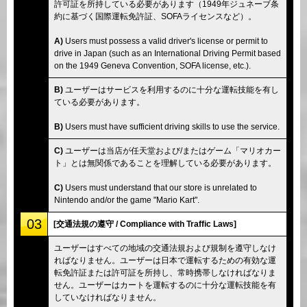
許可証を所持している必要があります（1949年ジュネーブ条
約に基づく国際運転免許証、SOFAライセンスなど）。
A)
Users must possess a valid driver's license or permit to
drive in Japan (such as an International Driving Permit based
on the 1949 Geneva Convention, SOFA license, etc.).
B)
ユーザーはサービスを利用するのに十分な運転技能を有し
ている必要があります。
B)
Users must have sufficient driving skills to use the service.
C)
ユーザーは当店が任天堂および/またはゲーム「マリオカー
ト」とは無関係であることを理解している必要があります。
C)
Users must understand that our store is unrelated to
Nintendo and/or the game "Mario Kart".
03
[交通法規の遵守 / Compliance with Traffic Laws]
ユーザーはすべての地域の交通法規および規制を遵守しなけ
ればなりません。ユーザーは日本で運転するための有効な運
転免許証または許可証を所持し、常時携帯しなければなりま
せん。ユーザーはカートを運転するのに十分な運転技能を有
していなければなりません。