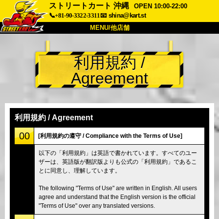
ストリートカート 沖縄
OPEN 10:00-22:00
📞+81-90-3322-3311
📧
shina@kart.st
MENU/他店舗
トップ
利用規約 /
概要
車両
価格
Agreement
アクセス
評価
FAQ
会社
予約
他店舗
利用規約 / Agreement
東京 品川
東京 秋葉原 #1
00
[利用規約の遵守 / Compliance with the Terms of Use]
東京 秋葉原 #2
東京 渋谷
以下の「利用規約」は英語で書かれています。すべてのユー
ザーは、英語版が翻訳版よりも公式の「利用規約」であるこ
東京 渋谷アネックス
東京ベイ
とに同意し、理解しています。
東京 浅草
大阪
The following "Terms of Use" are written in English. All users
沖縄
agree and understand that the English version is the official
"Terms of Use" over any translated versions.