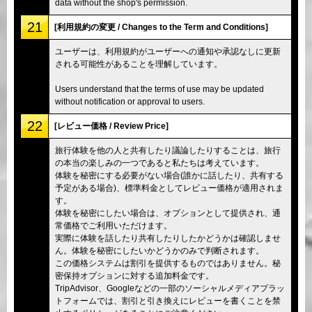
data without the shop's permission.
21
[利用規約の変更 / Changes to the Term and Conditions]
ユーザーは、利用規約がユーザーへの通知や承認なしに更新
される可能性があることを理解しています。
Users understand that the terms of use may be updated
without notification or approval to users.
22
[レビュー価格 / Review Price]
旅行体験を他の人と共有したり議論したりすることは、旅行
の本当の楽しみの一つであると私たちは考えています。
体験を秘密にする必要がない場合(誰かに話したり、共有する
予定がある場合)、標準料金としてレビュー価格が適用されま
す。
体験を秘密にしたい場合は、オプションとして提供され、通
常価格でご利用いただけます。
実際に体験を話したり共有したりしたかどうかは確認しませ
ん。体験を秘密にしたいかどうかのみで判断されます。
この価格システムは割引を提供するものではありません。秘
密保持オプションに対する追加料金です。
TripAdvisor、Googleなどの一部のソーシャルメディアプラッ
トフォームでは、割引と引き換えにレビューを書くことを禁