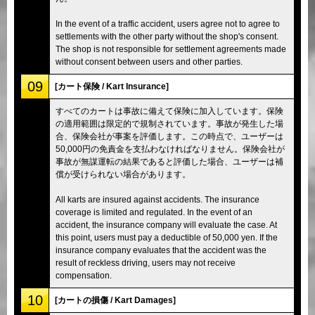
In the event of a traffic accident, users agree not to agree to
settlements with the other party without the shop's consent.
The shop is not responsible for settlement agreements made
without consent between users and other parties.
09
[カート保険 / Kart Insurance]
すべてのカートは事故に備えて保険に加入しています。保険
の適用範囲は限定的で規制されています。事故が発生した場
合、保険会社が事案を評価します。この時点で、ユーザーは
50,000円の免責金を支払わなければなりません。保険会社が
事故が無謀運転の結果であると評価した場合、ユーザーは補
償が受けられない場合があります。
All karts are insured against accidents. The insurance
coverage is limited and regulated. In the event of an
accident, the insurance company will evaluate the case. At
this point, users must pay a deductible of 50,000 yen. If the
insurance company evaluates that the accident was the
result of reckless driving, users may not receive
compensation.
10
[カートの損傷 / Kart Damages]