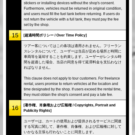
stickers or installing devices without the shop's consent.
Furthermore, vehicles must be returned in original condition,
and users must fill the fuel tank before returning. If users do
not return the vehicle with a full tank, they must pay the fee
set by the shop.
15
[超過時間ポリシー / Over Time Policy]
ツアー客についてはこの条項は適用されません。フリーラン
スレンタルについて、ユーザーは当店が定める場所と時間に
車両等を返却することを約束します。ユーザーがレンタル時
間を超過した場合、当店の同意を得て延滞料金を支払わなけ
ればなりません。
This clause does not apply to tour customers. For freelance
rental, users promise to return vehicles at the location and
time designated by the shop. If users exceed the rental time,
they must obtain the shop's consent and pay a late fee.
[著作権、肖像権および広報権 / Copyrights, Portrait and
16
Publicity Rights]
ユーザーは、カートの使用および提供されるサービスに関連
する写真に関して、著作権、肖像権、および広報権に対して
いかなる主張も行わないことに同意します。