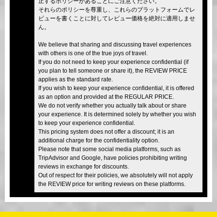
止するポリシーがあることにご注意ください。
それらのポリシーを尊重し、これらのプラットフォームでレ
ビューを書くことに対してレビュー価格を絶対に適用しませ
ん。
We believe that sharing and discussing travel experiences
with others is one of the true joys of travel.
If you do not need to keep your experience confidential (if
you plan to tell someone or share it), the REVIEW PRICE
applies as the standard rate.
If you wish to keep your experience confidential, it is offered
as an option and provided at the REGULAR PRICE.
We do not verify whether you actually talk about or share
your experience. It is determined solely by whether you wish
to keep your experience confidential.
This pricing system does not offer a discount; it is an
additional charge for the confidentiality option.
Please note that some social media platforms, such as
TripAdvisor and Google, have policies prohibiting writing
reviews in exchange for discounts.
Out of respect for their policies, we absolutely will not apply
the REVIEW price for writing reviews on these platforms.