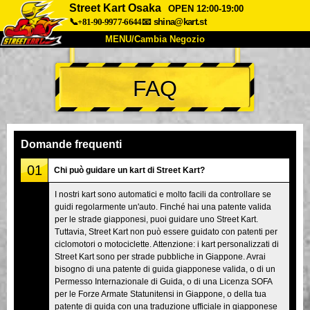
Street Kart Osaka
OPEN 12:00-19:00
📞+81-90-9977-6644
📧
shina@kart.st
MENU/Cambia Negozio
INIZIO
FAQ
Chi Siamo
Specifiche
Prezzo
Accesso
Recensioni
FAQ
Azienda
Prenotazioni
Domande frequenti
Cambia Negozio
01
Chi può guidare un kart di Street Kart?
Tokyo Shinagawa
Tokyo Akihabara#1
I nostri kart sono automatici e molto facili da controllare se
guidi regolarmente un'auto. Finché hai una patente valida
Tokyo Akihabara#2
Tokyo Shibuya
per le strade giapponesi, puoi guidare uno Street Kart.
Tokyo Shibuya Annex
Tokyo Bay
Tuttavia, Street Kart non può essere guidato con patenti per
ciclomotori o motociclette. Attenzione: i kart personalizzati di
Tokyo Asakusa
Osaka
Street Kart sono per strade pubbliche in Giappone. Avrai
bisogno di una patente di guida giapponese valida, o di un
Okinawa
Permesso Internazionale di Guida, o di una Licenza SOFA
per le Forze Armate Statunitensi in Giappone, o della tua
patente di guida con una traduzione ufficiale in giapponese