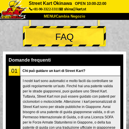
Street Kart Okinawa
OPEN 10:00-22:00
📞+81-90-3322-3311
📧
shina@kart.st
MENU/Cambia Negozio
INIZIO
FAQ
Chi Siamo
Specifiche
Prezzo
Accesso
Recensioni
FAQ
Azienda
Prenotazioni
Domande frequenti
Cambia Negozio
01
Chi può guidare un kart di Street Kart?
Tokyo Shinagawa
Tokyo Akihabara#1
I nostri kart sono automatici e molto facili da controllare se
guidi regolarmente un'auto. Finché hai una patente valida
Tokyo Akihabara#2
Tokyo Shibuya
per le strade giapponesi, puoi guidare uno Street Kart.
Tokyo Shibuya Annex
Tokyo Bay
Tuttavia, Street Kart non può essere guidato con patenti per
ciclomotori o motociclette. Attenzione: i kart personalizzati di
Tokyo Asakusa
Osaka
Street Kart sono per strade pubbliche in Giappone. Avrai
bisogno di una patente di guida giapponese valida, o di un
Okinawa
Permesso Internazionale di Guida, o di una Licenza SOFA
per le Forze Armate Statunitensi in Giappone, o della tua
patente di guida con una traduzione ufficiale in giapponese