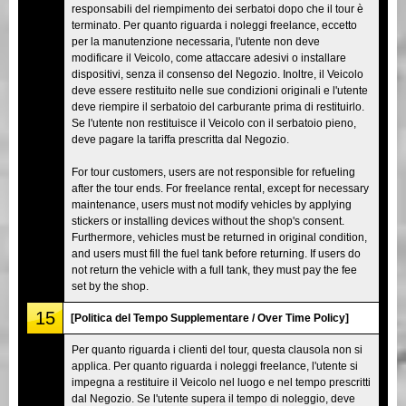
responsabili del riempimento dei serbatoi dopo che il tour è
terminato. Per quanto riguarda i noleggi freelance, eccetto
per la manutenzione necessaria, l'utente non deve
modificare il Veicolo, come attaccare adesivi o installare
dispositivi, senza il consenso del Negozio. Inoltre, il Veicolo
deve essere restituito nelle sue condizioni originali e l'utente
deve riempire il serbatoio del carburante prima di restituirlo.
Se l'utente non restituisce il Veicolo con il serbatoio pieno,
deve pagare la tariffa prescritta dal Negozio.
For tour customers, users are not responsible for refueling
after the tour ends. For freelance rental, except for necessary
maintenance, users must not modify vehicles by applying
stickers or installing devices without the shop's consent.
Furthermore, vehicles must be returned in original condition,
and users must fill the fuel tank before returning. If users do
not return the vehicle with a full tank, they must pay the fee
set by the shop.
15
[Politica del Tempo Supplementare / Over Time Policy]
Per quanto riguarda i clienti del tour, questa clausola non si
applica. Per quanto riguarda i noleggi freelance, l'utente si
impegna a restituire il Veicolo nel luogo e nel tempo prescritti
dal Negozio. Se l'utente supera il tempo di noleggio, deve