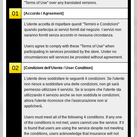
"Terms of Use" over any translated versions.
01
[Accordo / Agreement]
L'utente accetta di rispettare questi "Termini e Condizioni"
quando partecipa ai servizi forniti dal negozio. I servizi non
saranno forniti senza accordo in nessuna circostanza.
Users agree to comply with these "Terms of Use" when
participating in services provided by the store. Under no
circumstances will services be provided without agreement.
02
[Condizioni dell'Utente / User Condition]
L'utente deve soddisfare le seguenti 4 condizioni. Se l'utente
non riesce a soddisfare una delle condizioni, non gli sarà
permesso utilizzare il servizio. Se si scopre che l'utente sta
utilizzando il servizio anche se non soddisfa le condizioni,
allora l'utente riconosce che l'assicurazione non si
applicherà.
Users must meet all of the following 4 conditions. If any one
of the conditions is not met, users cannot use the service. If it
is found that users are using the service despite not meeting
the conditions, users acknowledge that insurance will not