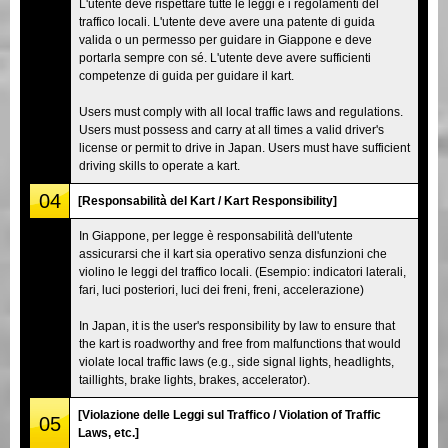
L'utente deve rispettare tutte le leggi e i regolamenti del
traffico locali. L'utente deve avere una patente di guida
valida o un permesso per guidare in Giappone e deve
portarla sempre con sé. L'utente deve avere sufficienti
competenze di guida per guidare il kart.
Users must comply with all local traffic laws and regulations.
Users must possess and carry at all times a valid driver's
license or permit to drive in Japan. Users must have sufficient
driving skills to operate a kart.
04
[Responsabilità del Kart / Kart Responsibility]
In Giappone, per legge è responsabilità dell'utente
assicurarsi che il kart sia operativo senza disfunzioni che
violino le leggi del traffico locali. (Esempio: indicatori laterali,
fari, luci posteriori, luci dei freni, freni, accelerazione)
In Japan, it is the user's responsibility by law to ensure that
the kart is roadworthy and free from malfunctions that would
violate local traffic laws (e.g., side signal lights, headlights,
taillights, brake lights, brakes, accelerator).
[Violazione delle Leggi sul Traffico / Violation of Traffic
05
Laws, etc.]