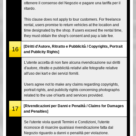
ottenere il consenso del Negozio e pagare una tariffa per il
ritardo.
This clause does not apply to tour customers. For freelance
rental, users promise to return vehicles at the location and
time designated by the shop. If users exceed the rental time,
they must obtain the shop's consent and pay a late fee.
[Diritti d'Autore, Ritratto e Pubblicità / Copyrights, Portrait
16
and Publicity Rights]
L'utente accetta di non fare alcuna rivendicazione sui diritti
d'autore, ritratto e pubblicità relativi alle fotografie relative
all'uso dei kart e dei servizi forniti.
Users agree not to make any claims regarding copyrights,
portrait rights, and publicity rights concerning photographs
related to the use of karts and services provided.
[Rivendicazioni per Danni e Penalità / Claims for Damages
17
and Penalties]
Se l'utente viola questi Termini e Condizioni, l'utente
riconosce di risarcire qualsiasi rivendicazione fatta dal
Negozio riguardo a danni o penalità per violazione.