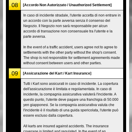
08
[Accordo Non Autorizzato / Unauthorized Settlement]
In caso di incidente stradale, l'utente accetta di non entrare in
un accordo con la parte avversa senza il consenso del
Negozio. Il Negozio non sarà responsabile per alcun
accordo di transazione non consensuale tra l'utente e la
parte avversa.
In the event of a traffic accident, users agree not to agree to
settlements with the other party without the shop's consent.
The shop is not responsible for settlement agreements made
without consent between users and other parties.
09
[Assicurazione del Kart / Kart Insurance]
Tutti i Kart sono assicurati in caso di incidente. La copertura
dell'assicurazione è limitata e regolamentata. In caso di
incidente, la compagnia assicurativa valuterà l'incidente. A
questo punto, l'utente deve pagare una franchigia di 50.000
yen giapponesi. Se la compagnia assicurativa valuta che
l'incidente è il risultato di una guida spericolata, l'utente può
essere escluso dalla copertura.
All karts are insured against accidents. The insurance
coverage is limited and regulated. In the event of an