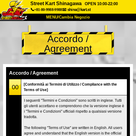
Street Kart Shinagawa
OPEN 10:00-22:00
📞+81-80-9988-9988
📧
shina@kart.st
MENU/Cambia Negozio
INIZIO
Accordo /
Chi Siamo
Specifiche
Prezzo
Agreement
Accesso
Recensioni
FAQ
Azienda
Prenotazioni
Cambia Negozio
Accordo / Agreement
Tokyo Shinagawa
Tokyo Akihabara#1
[Conformità ai Termini di Utilizzo / Compliance with the
00
Terms of Use]
Tokyo Akihabara#2
Tokyo Shibuya
I seguenti "Termini e Condizioni" sono scritti in inglese. Tutti
Tokyo Shibuya Annex
Tokyo Bay
gli utenti accettano e comprendono che la versione inglese è
i "Termini e Condizioni" ufficiali rispetto a qualsiasi versione
Tokyo Asakusa
Osaka
tradotta.
Okinawa
The following "Terms of Use" are written in English. All users
agree and understand that the English version is the official