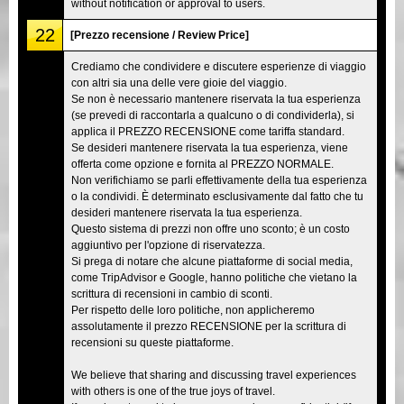
without notification or approval to users.
22
[Prezzo recensione / Review Price]
Crediamo che condividere e discutere esperienze di viaggio
con altri sia una delle vere gioie del viaggio.
Se non è necessario mantenere riservata la tua esperienza
(se prevedi di raccontarla a qualcuno o di condividerla), si
applica il PREZZO RECENSIONE come tariffa standard.
Se desideri mantenere riservata la tua esperienza, viene
offerta come opzione e fornita al PREZZO NORMALE.
Non verifichiamo se parli effettivamente della tua esperienza
o la condividi. È determinato esclusivamente dal fatto che tu
desideri mantenere riservata la tua esperienza.
Questo sistema di prezzi non offre uno sconto; è un costo
aggiuntivo per l'opzione di riservatezza.
Si prega di notare che alcune piattaforme di social media,
come TripAdvisor e Google, hanno politiche che vietano la
scrittura di recensioni in cambio di sconti.
Per rispetto delle loro politiche, non applicheremo
assolutamente il prezzo RECENSIONE per la scrittura di
recensioni su queste piattaforme.
We believe that sharing and discussing travel experiences
with others is one of the true joys of travel.