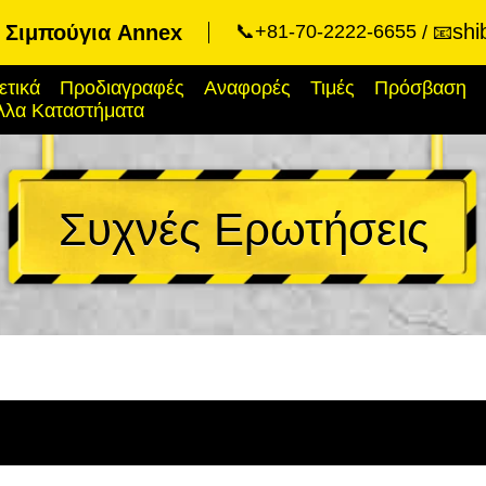
shi
t Σιμπούγια Annex
📞+81-70-2222-6655
📧
ετικά
Προδιαγραφές
Αναφορές
Τιμές
Πρόσβαση
λλα Καταστήματα
Συχνές Ερωτήσεις