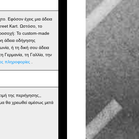
ητο. Εφόσον έχεις μια άδεια
reet Kart. Ωστόσο, το
. Προσοχή: Το custom-made
υρη άδεια οδήγησης
ωνία, ή τη δική σου άδεια
η Γερμανία, τη Γαλλία, την
ες πληροφορίες
.
ιμή της περιήγησης,,
μα θα χρεωθεί αμέσως μετά