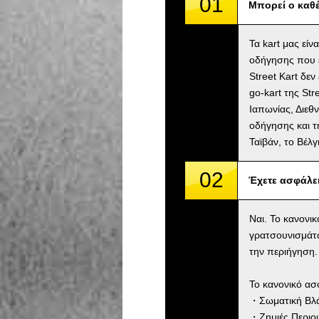
01
Μπορεί ο καθέ
Τα kart μας είν
οδήγησης που ε
Street Kart δε
go-kart της St
Ιαπωνίας, Διεθν
οδήγησης και τ
Ταϊβάν, το Βέλ
02
Έχετε ασφάλε
Ναι. Το κανονι
γρατσουνισμάτ
την περιήγηση.
Το κανονικό ασ
・Σωματική Βλάβ
・Ζημιές Περιου