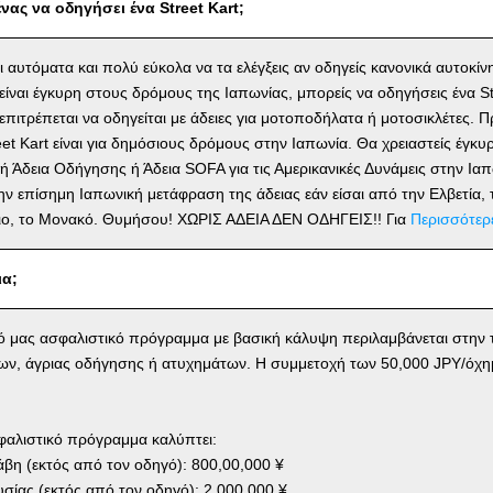
νας να οδηγήσει ένα Street Kart;
αι αυτόματα και πολύ εύκολα να τα ελέγξεις αν οδηγείς κανονικά αυτοκίν
ίναι έγκυρη στους δρόμους της Ιαπωνίας, μπορείς να οδηγήσεις ένα St
ν επιτρέπεται να οδηγείται με άδειες για μοτοποδήλατα ή μοτοσικλέτες
reet Kart είναι για δημόσιους δρόμους στην Ιαπωνία. Θα χρειαστείς έγκ
ή Άδεια Οδήγησης ή Άδεια SOFA για τις Αμερικανικές Δυνάμεις στην Ιαπ
ην επίσημη Ιαπωνική μετάφραση της άδειας εάν είσαι από την Ελβετία, τ
γιο, το Μονακό. Θυμήσου! ΧΩΡΙΣ ΑΔΕΙΑ ΔΕΝ ΟΔΗΓΕΙΣ!! Για
Περισσότερ
ια;
κό μας ασφαλιστικό πρόγραμμα με βασική κάλυψη περιλαμβάνεται στην τ
ων, άγριας οδήγησης ή ατυχημάτων. Η συμμετοχή των 50,000 JPY/όχη
φαλιστικό πρόγραμμα καλύπτει:
η (εκτός από τον οδηγό): 800,00,000 ¥
σίας (εκτός από τον οδηγό): 2,000,000 ¥