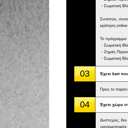
・Σωματική Βλά
Συνεπώς, συνι
κράτηση online
Το πρόγραμμα 
・Σωματική Βλάβ
・Ζημιές Περιου
・Σωματική Βλά
03
Έχετε kart πο
Προς το παρόν,
04
Έχετε χώρο σ
Δυστυχώς, δεν
χρησιμοποιείτε 