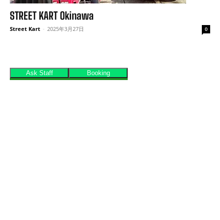
STREET KART Okinawa
Street Kart
-
2025年3月27日
0