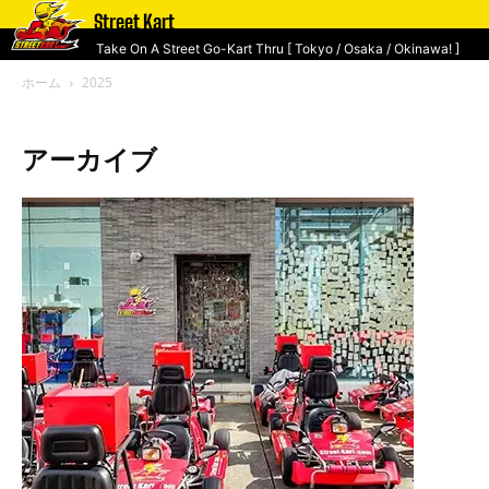
Street Kart
Take On A Street Go-Kart Thru [ Tokyo / Osaka / Okinawa! ]
ホーム
2025
アーカイブ