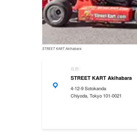
STREET KART Akihabara
住所:
STREET KART Akihabara
4-12-9 Sotokanda
Chiyoda, Tokyo 101-0021