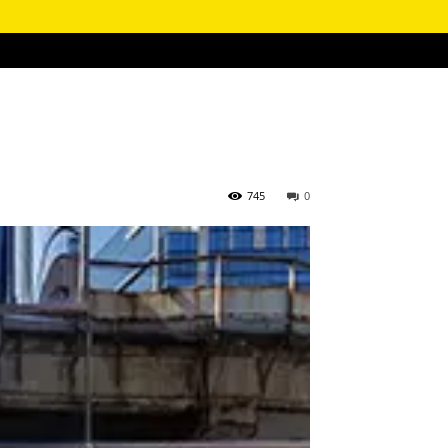
745
0