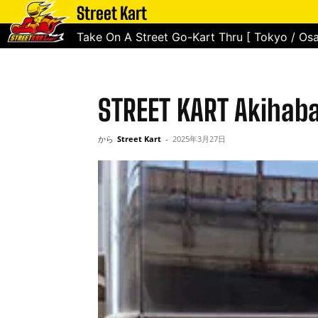
Street Kart
ホーム
STREET KART Akihabara
Take On A Street Go-Kart Thru [ Tokyo / Osa
STREET KART Akihab
から
Street Kart
-
2025年3月27日