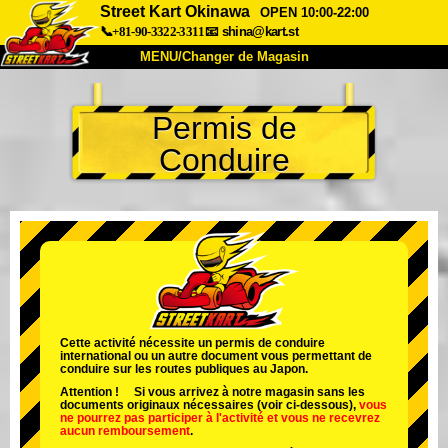
Street Kart Okinawa
OPEN 10:00-22:00
📞+81-90-3322-3311
📧
shina@kart.st
MENU/Changer de Magasin
ACCUEIL
Permis de
À Propos
Caractéristiques
Tarifs
Conduire
Accès
Avis
FAQ
Entreprise
Réservation
Changer de Magasin
Tokyo Shinagawa
Tokyo Akihabara#1
Tokyo Akihabara#2
Tokyo Shibuya
Tokyo Shibuya Annexe
Baie de Tokyo
Cette activité nécessite un permis de conduire
international ou un autre document vous permettant de
Tokyo Asakusa
Osaka
conduire sur les routes publiques au Japon.
Attention ! Si vous arrivez à notre magasin sans les
Okinawa
documents originaux nécessaires (voir ci-dessous),
vous
ne pourrez pas participer à l'activité
et
vous ne recevrez
aucun remboursement
.