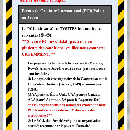
AVANT de venir au Japon **
Permis de Conduire International (PCI) Valide
au Japon
Le PCI doit satisfaire TOUTES les conditions
suivantes (①~⑦).
** Si votre PCI ne satisfait pas à une ou
plusieurs des conditions, veuillez nous contacter
URGEMMENT. **
Les pays non listés dans la liste suivante (Mexique,
Koweït, Arabie Saoudite etc.) ne sont pas membres et
sont invalides.
① Le pays doit être signataire de la Convention sur la
Circulation Routière (Genève, 1949) reconnue par
l'ONU.
(AAA pour les États-Unis, CAA pour le Canada,
AAA pour l'Australie, AA pour le Royaume-Uni)
** Des organisations non autorisées vendent de faux
PCI frauduleux sur internet. Méfiez-vous des
escroqueries ! **
② Le P.C.I. doit être délivré par une organisation
certifiée reconnue par le pays ou l'autorité.