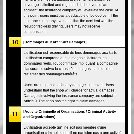
coverage is limited and regulated. In the event of an
accident, the insurance company will evaluate the case. At
this point, users must pay a deductible of 50,000 yen. If the
insurance company evaluates that the accident was the
result of reckless driving, users may not receive
compensation.
10
[Dommages au Kart / Kart Damages]
L'utilisateur est responsable de tous dommages aux karts.
L'utilisateur comprend que le magasin facturera les
dommages réels. Tout dommage impliquant la compagnie
d'assurance suivra la clause 9. Le magasin a le droit de
réclamer des dommages-intérêts.
Users are responsible for any damage to the kart. Users
understand that the shop will charge for actual damages.
Damages involving the insurance company are subject to
Article 9. The shop has the right to claim damages.
[Activité Criminelle et Organisations / Criminal Activity
11
and Organizations]
L'utilisateur accepte qu'il ne soit pas membre d'une
organisation criminelle et qu'il ne participe pas à une activité