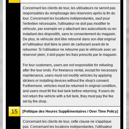
Concernant les clients de tour, les utilisateurs ne seront pas
responsables du remplissage des réservoirs après la fin du
tour. Concernant les locations indépendantes, sauf pour
l'entretien nécessaire, l'utilisateur ne doit pas modifier le
véhicule, par exemple en y attachant des autocollants ou en
installant des dispositifs, sans le consentement du magasin.
De plus, le véhicule doit être retourné dans son état original
et l'utilisateur doit faire le plein de carburant avant de le
retourner. Si l'utilisateur ne retourne pas le véhicule avec un
réservoir plein, il doit payer les frais prescrits par le magasin.
For tour customers, users are not responsible for refueling
after the tour ends. For freelance rental, except for necessary
maintenance, users must not modify vehicles by applying
stickers or installing devices without the shop's consent.
Furthermore, vehicles must be returned in original condition,
and users must fill the fuel tank before returning. If users do
not return the vehicle with a full tank, they must pay the fee
set by the shop.
15
[Politique des Heures Supplémentaires / Over Time Policy]
Concernant les clients de tour, cette clause ne s'applique
pas. Concernant les locations indépendantes, l'utilisateur