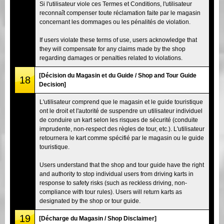
Si l'utilisateur viole ces Termes et Conditions, l'utilisateur
reconnaît compenser toute réclamation faite par le magasin
concernant les dommages ou les pénalités de violation.
If users violate these terms of use, users acknowledge that
they will compensate for any claims made by the shop
regarding damages or penalties related to violations.
[Décision du Magasin et du Guide / Shop and Tour Guide
18
Decision]
L'utilisateur comprend que le magasin et le guide touristique
ont le droit et l'autorité de suspendre un utilisateur individuel
de conduire un kart selon les risques de sécurité (conduite
imprudente, non-respect des règles de tour, etc.). L'utilisateur
retournera le kart comme spécifié par le magasin ou le guide
touristique.
Users understand that the shop and tour guide have the right
and authority to stop individual users from driving karts in
response to safety risks (such as reckless driving, non-
compliance with tour rules). Users will return karts as
designated by the shop or tour guide.
19
[Décharge du Magasin / Shop Disclaimer]