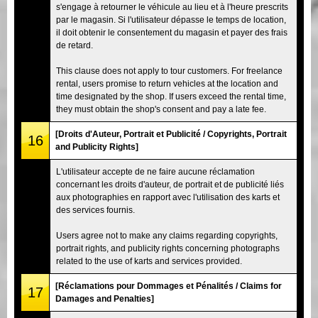
s'engage à retourner le véhicule au lieu et à l'heure prescrits
par le magasin. Si l'utilisateur dépasse le temps de location,
il doit obtenir le consentement du magasin et payer des frais
de retard.
This clause does not apply to tour customers. For freelance
rental, users promise to return vehicles at the location and
time designated by the shop. If users exceed the rental time,
they must obtain the shop's consent and pay a late fee.
[Droits d'Auteur, Portrait et Publicité / Copyrights, Portrait
16
and Publicity Rights]
L'utilisateur accepte de ne faire aucune réclamation
concernant les droits d'auteur, de portrait et de publicité liés
aux photographies en rapport avec l'utilisation des karts et
des services fournis.
Users agree not to make any claims regarding copyrights,
portrait rights, and publicity rights concerning photographs
related to the use of karts and services provided.
[Réclamations pour Dommages et Pénalités / Claims for
17
Damages and Penalties]