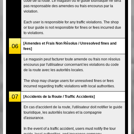
code de la route. Le magasin ou le guide touristique ne sera
pas responsable des amendes ou frais encourus par la
violation.
Each user is responsible for any traffic violations. The shop
or tour guide is not responsible for fines or fees incurred due
to violations.
[Amendes et Frais Non Résolus / Unresolved fines and
06
fees]
Le magasin peut facturer toute amende ou frais non résolus
encourus par l'utilisateur concernant les violations du code
de la route avec les autorités locales.
The shop may charge users for unresolved fines or fees
incurred regarding traffic violations with local authorities.
07
[Accidents de la Route / Traffic Accidents]
En cas d'accident de la route, l'utilisateur doit notifier le guide
touristique, les autorités locales et la compagnie
d'assurance.
In the event of a traffic accident, users must notify the tour
guide, local authorities, and insurance company.