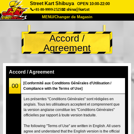
Street Kart Shibuya
OPEN 10:00-22:00
📞+81-80-9999-2525
📧
shina@kart.st
MENU/Changer de Magasin
ACCUEIL
Accord /
À Propos
Caractéristiques
Tarifs
Agreement
Accès
Avis
FAQ
Entreprise
Réservation
Changer de Magasin
Accord / Agreement
Tokyo Shinagawa
Tokyo Akihabara#1
[Conformité aux Conditions Générales d'Utilisation /
00
Compliance with the Terms of Use]
Tokyo Akihabara#2
Tokyo Shibuya
Les présentes "Conditions Générales" sont rédigées en
Tokyo Shibuya Annexe
Baie de Tokyo
anglais. Tous les utilisateurs acceptent et comprennent que
la version anglaise constitue les "Conditions Générales"
Tokyo Asakusa
Osaka
officielles par rapport à toute version traduite.
Okinawa
The following "Terms of Use" are written in English. All users
agree and understand that the English version is the official