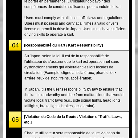
le porter en permanence. L'utilisateur doit avoir des
compétences de conduite suffisantes pour conduire le kart.
Users must comply with all local traffic laws and regulations.
Users must possess and carry at all times a valid driver's
license or permit to drive in Japan. Users must have sufficient
driving skills to operate a kart.
04
[Responsabilité du Kart / Kart Responsibility]
Au Japon, selon la loi, il est de la responsabilité de
l'utilisateur de s'assurer que le kart est opérationnel sans
dysfonctionnements qui violeraient les lois locales de
circulation. (Exemple: clignotants latéraux, phares, feux
arrière, feux de stop, freins, accélération)
In Japan, it is the user's responsibility by law to ensure that
the kart is roadworthy and free from malfunctions that would
violate local traffic laws (e.g., side signal lights, headlights,
taillights, brake lights, brakes, accelerator).
[Violation du Code de la Route / Violation of Traffic Laws,
05
etc.]
Chaque utilisateur sera responsable de toute violation du