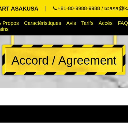
asa@ka
ART ASAKUSA
📞+81-80-9988-9988
📧
À Propos
Caractéristiques
Avis
Tarifs
Accès
FAQ
sins
Accord / Agreement