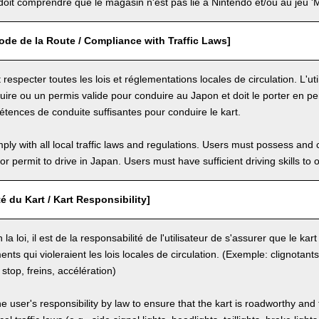
 doit comprendre que le magasin n'est pas lié à Nintendo et/ou au jeu 'M
de de la Route / Compliance with Traffic Laws]
it respecter toutes les lois et réglementations locales de circulation. L'uti
ire ou un permis valide pour conduire au Japon et doit le porter en per
tences de conduite suffisantes pour conduire le kart.
ly with all local traffic laws and regulations. Users must possess and ca
 or permit to drive in Japan. Users must have sufficient driving skills to 
é du Kart / Kart Responsibility]
la loi, il est de la responsabilité de l'utilisateur de s'assurer que le ka
nts qui violeraient les lois locales de circulation. (Exemple: clignotant
 stop, freins, accélération)
the user's responsibility by law to ensure that the kart is roadworthy and