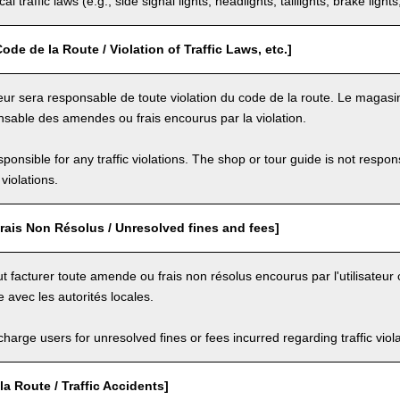
al traffic laws (e.g., side signal lights, headlights, taillights, brake light
ode de la Route / Violation of Traffic Laws, etc.]
eur sera responsable de toute violation du code de la route. Le magasin
sable des amendes ou frais encourus par la violation.
ponsible for any traffic violations. The shop or tour guide is not respons
violations.
rais Non Résolus / Unresolved fines and fees]
 facturer toute amende ou frais non résolus encourus par l'utilisateur 
e avec les autorités locales.
arge users for unresolved fines or fees incurred regarding traffic violat
la Route / Traffic Accidents]