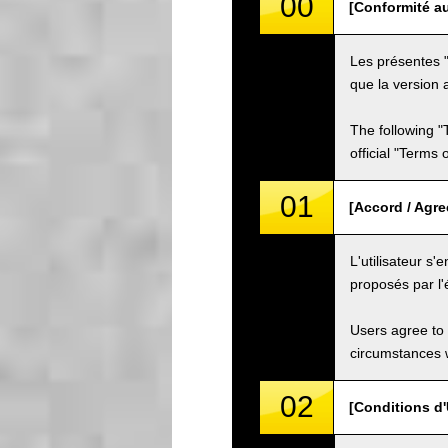
00
[Conformité au
Les présentes "
que la version a
The following "
official "Terms
01
[Accord / Agr
L'utilisateur s
proposés par l'
Users agree to 
circumstances w
02
[Conditions d'