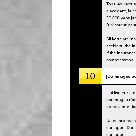
Tous les karts 
d'accident, la 
50 000 yens jap
l'utilisateur pe
All karts are i
accident, the i
If the insuranc
compensation.
10
[Dommages au 
L'utilisateur e
dommages réels
de réclamer de
Users are respo
damages. Damage
damages.