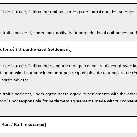
t de la route, l'utilisateur doit notifier le guide touristique, les autorit
a traffic accident, users must notify the tour guide, local authorities, 
utorisé / Unauthorized Settlement]
nt de la route, l'utilisateur s'engage à ne pas conclure d'accord avec la
u magasin. Le magasin ne sera pas responsable de tout accord de rè
la partie adverse.
a traffic accident, users agree not to agree to settlements with the othe
hop is not responsible for settlement agreements made without consen
Kart / Kart Insurance]