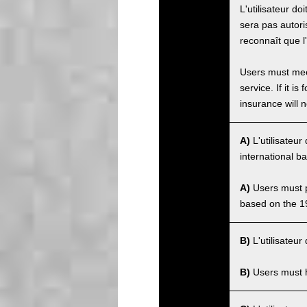
L'utilisateur do
sera pas autorisé
reconnaît que l
Users must meet
service. If it 
insurance will n
A)
L'utilisateu
international b
A)
Users must po
based on the 1
B)
L'utilisateur
B)
Users must ha