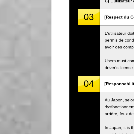
C)
L'utilisateur
03
[Respect du Co
L'utilisateur do
permis de condu
avoir des compé
Users must comp
driver's license
04
[Responsabilit
Au Japon, selon 
dysfonctionneme
arrière, feux de
In Japan, it is 