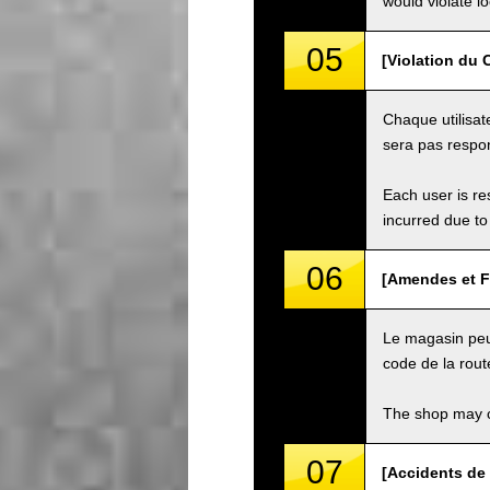
would violate loc
05
[Violation du C
Chaque utilisat
sera pas respon
Each user is res
incurred due to 
06
[Amendes et F
Le magasin peut
code de la rout
The shop may ch
07
[Accidents de 