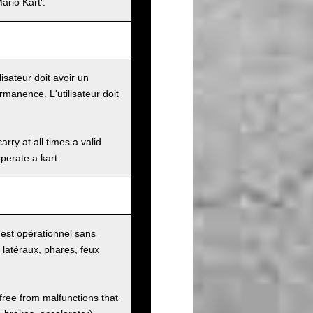
ario Kart'.
lisateur doit avoir un
manence. L'utilisateur doit
rry at all times a valid
operate a kart.
rt est opérationnel sans
s latéraux, phares, feux
 free from malfunctions that