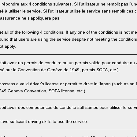
it répondre aux 4 conditions suivantes. Si l'utilisateur ne remplit pas l'un
 à utiliser le service. Si l'utilisateur utilise le service sans remplir ces c
'assurance ne s'appliquera pas.
 all of the following 4 conditions. If any one of the conditions is not m
is found that users are using the service despite not meeting the conditi
ot apply.
r doit avoir un permis de conduire ou un permis valide pour conduire a
asé sur la Convention de Genève de 1949, permis SOFA, etc.).
ssess a valid driver's license or permit to drive in Japan (such as an I
949 Geneva Convention, SOFA license, etc.).
 doit avoir des compétences de conduite suffisantes pour utiliser le serv
ve sufficient driving skills to use the service.