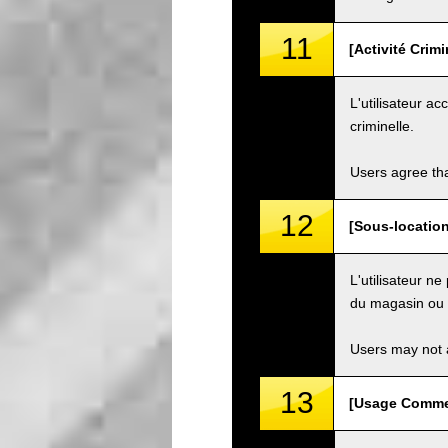
11
[Activité Crim
L'utilisateur ac
criminelle.
Users agree tha
12
[Sous-location
L'utilisateur n
du magasin ou d
Users may not a
13
[Usage Commer