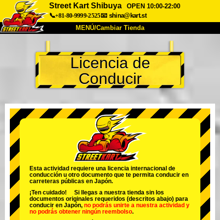
Street Kart Shibuya
OPEN 10:00-22:00
📞+81-80-9999-2525
📧
shina@kart.st
MENÚ/Cambiar Tienda
INICIO
Licencia de
Acerca de
Especificaciones
Precios
Conducir
Acceso
Testimonios
Preguntas Frecuentes
Empresa
Reservas
Cambiar Tienda
Tokyo Shinagawa
Tokyo Akihabara#1
Tokyo Akihabara#2
Tokyo Shibuya
Tokyo Shibuya Annex
Tokyo Bay
Esta actividad requiere una licencia internacional de
conducción u otro documento que te permita conducir en
Tokyo Asakusa
Osaka
carreteras públicas en Japón.
¡Ten cuidado! Si llegas a nuestra tienda sin los
Okinawa
documentos originales requeridos (descritos abajo) para
conducir en Japón,
no podrás unirte a nuestra actividad
y
no podrás obtener ningún reembolso
.