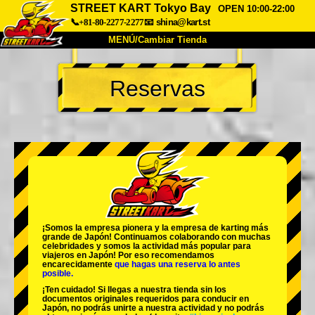
STREET KART Tokyo Bay
OPEN 10:00-22:00
📞+81-80-2277-2277
📧
shina@kart.st
MENÚ/Cambiar Tienda
INICIO
Reservas
Acerca de
Especificaciones
Precios
Acceso
Testimonios
Preguntas Frecuentes
Empresa
Reservas
Cambiar Tienda
Tokyo Shinagawa
Tokyo Akihabara#1
Tokyo Akihabara#2
Tokyo Shibuya
¡Somos la
empresa pionera
y la
empresa de karting más
Tokyo Shibuya Annex
Tokyo Bay
grande
de Japón! Continuamos colaborando con
muchas
celebridades
y somos la
actividad más popular
para
viajeros en Japón! Por eso recomendamos
Tokyo Asakusa
Osaka
encarecidamente
que hagas una reserva lo antes
posible.
Okinawa
¡Ten cuidado! Si llegas a nuestra tienda sin los
documentos originales requeridos para conducir en
Japón, no podrás unirte a nuestra actividad y no podrás