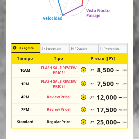
8 / Agosto
9 / Septiembre
10 / Octubre
11 / Noviembre
Tiempo
Tipo
Precio (JPY)
FLASH SALE REVIEW
8,500 ~
10AM
JPY
/pax
¥
PRICE!
FLASH SALE REVIEW
7,500 ~
1PM
JPY
/pax
¥
PRICE!
12,000 ~
4PM
Review Price!
JPY
/pax
¥
17,500 ~
7PM
Review Price!
JPY
/pax
¥
25,000~
Standard
Regular Price
JPY
/pax
¥