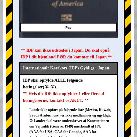
Pas
** IDP kan ikke udstedes i Japan. Du skal opnå
IDP i dit hjemland FØR du kommer til Japan **
Internationalt Kørekort (IDP) Gyldigt i Japan
IDP skal opfylde ALLE følgende
betingelser(①~⑦).
** Hvis dit IDP ikke opfylder 1 eller flere af
betingelserne, kontakt os AKUT. **
Lande ikke opført på følgende liste (Mexico, Kuwait,
Saudi-Arabien osv.) er ikke medlemmer og ugyldige.
① Landet skal være underskriver af Konventionen
om Vejtrafik (Genève, 1949) anerkendt af FN.
(AAA for USA, CAA for Canada, AAA for