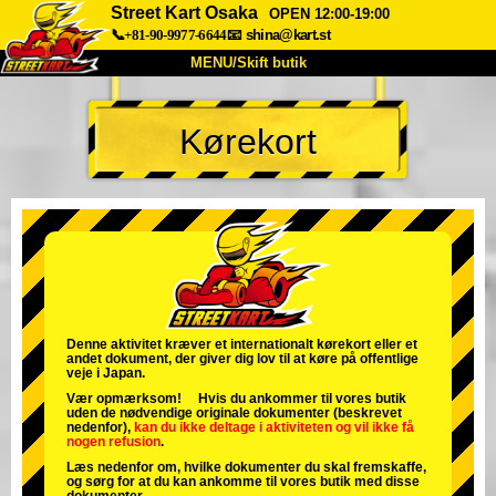
Street Kart Osaka
OPEN 12:00-19:00
📞+81-90-9977-6644
📧
shina@kart.st
MENU/Skift butik
TOP
Kørekort
Om
Specifikationer
Pris
Adgang
Stemme
FAQ
Virksomhed
Booking
Skift butik
Tokyo Shinagawa
Tokyo Akihabara#1
Tokyo Akihabara#2
Tokyo Shibuya
Denne aktivitet kræver et internationalt kørekort eller et
andet dokument, der giver dig lov til at køre på offentlige
Tokyo Shibuya Annex
Tokyo Bay
veje i Japan.
Vær opmærksom! Hvis du ankommer til vores butik
Tokyo Asakusa
Osaka
uden de nødvendige originale dokumenter (beskrevet
nedenfor),
kan du ikke deltage i aktiviteten
og
vil ikke få
nogen refusion
.
Okinawa
Læs nedenfor om, hvilke dokumenter du skal fremskaffe,
og sørg for at du kan ankomme til vores butik med disse