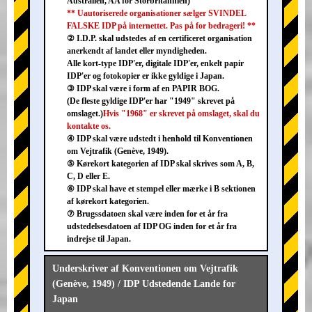
Australien, AA for Storbritannien)
** Uautoriserede organisationer sælger SVINDEL
FALSKE IDP på internettet. Pas på for bedrageri! **
② I.D.P. skal udstedes af en certificeret organisation
anerkendt af landet eller myndigheden.
Alle kort-type IDP'er, digitale IDP'er, enkelt papir
IDP'er og fotokopier er ikke gyldige i Japan.
③ IDP skal være i form af en PAPIR BOG.
(De fleste gyldige IDP'er har "1949" skrevet på
omslaget.)
Hvis "1968" er skrevet på omslaget, skal du
kontakte os.
④ IDP skal være udstedt i henhold til Konventionen
om Vejtrafik (Genève, 1949).
⑤ Kørekort kategorien af IDP skal skrives som A, B,
C, D eller E.
⑥ IDP skal have et stempel eller mærke i B sektionen
af kørekort kategorien.
⑦ Brugssdatoen skal være inden for et år fra
udstedelsesdatoen af IDP OG inden for et år fra
indrejse til Japan.
Underskriver af Konventionen om Vejtrafik
(Genève, 1949) / IDP Udstedende Lande for
Japan