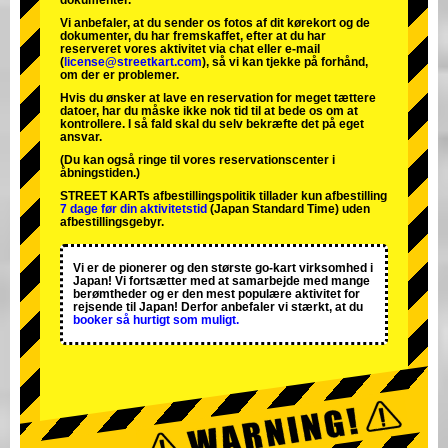
dokumenter.
Vi anbefaler, at du sender os fotos af dit kørekort og de
dokumenter, du har fremskaffet, efter at du har
reserveret vores aktivitet via chat eller e-mail
(
license@streetkart.com
), så vi kan tjekke på forhånd,
om der er problemer.
Hvis du ønsker at lave en reservation for meget tættere
datoer, har du måske ikke nok tid til at bede os om at
kontrollere. I så fald skal du selv bekræfte det på eget
ansvar.
(Du kan også ringe til vores reservationscenter i
åbningstiden.)
STREET KARTs afbestillingspolitik tillader kun afbestilling
7 dage før din aktivitetstid
(Japan Standard Time) uden
afbestillingsgebyr.
Vi er de
pionerer
og
den største go-kart virksomhed
i
Japan! Vi fortsætter med at samarbejde med
mange
berømtheder
og er den
mest populære aktivitet
for
rejsende til Japan! Derfor anbefaler vi stærkt, at du
booker så hurtigt som muligt.