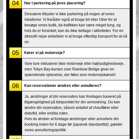
04
Har I parkering på jeres placering?
Desværre tilbyder vi ikke parkering på nogen af vores
lokationer. Vi fraråder også at bruge bil eller Uber for at
besøge vores butik, da trafikken kan være meget tung, og
hvis du er forsinket, kan du ikke deltage i aktiviteten. For en
stressfri rejse anbefaler vi at bruge offentlig transport for at nå
os.
05
Kører vi på motorveje?
Vore ture inkluderer ikke motorveje eller højhastighedsveje,
men Tokyo Bay-kursen over Rainbow Bridge giver en
spændende oplevelse, der føles som motorvejskørsel!.
06
Kan reservationer ændres eller annulleres?
Ja, ændringer af din reservation kan foretages baseret på
tilgængelighed på tidspunktet for din anmodning. Du kan
ændre din reservation, såsom antallet af chauffører eller
dato/tid, eller endda ruten.
Hvis du ønsker at foretage ændringer eller annullere din
booking inden for 6 dage før (japansk standardtid), gælder
vores annulleringspolitik.