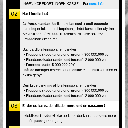
INGEN KØREKORT, INGEN KØRSEL!! For
mere info
.
02
Har I forsikring?
Ja. Vores standardforsikringsplan med grundlæggende
dækning er inkluderet i turprisen,, , hård kørsel eller ulykker.
Selvrisikoen på 50.000 JPY/vehicle vil blive opkrævet
umiddelbart efter turen.
Standardforsikringsplanen dækker:
・Kroppens skade (andre end føreren): 800.000.000 yen
・Ejendomsskader (andre end føreren): 2.000.000 yen
・Førerens skade: 5.000.000 JPY
, når de foretager reservationen online eller i butikken med et
ekstra gebyr.
Den fulde dækning af forsikringsplanen dækker:
・Kroppens skade (andre end føreren): 800.000.000 yen
・Ejendomsskader (andre end føreren): 2.000.000 yen
03
Er der go-karts, der tillader mere end én passager?
I øjeblikket tilbyder vi ikke go-karts, der kan understøtte mere
end én passager ad gangen.