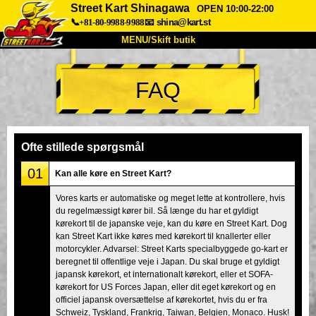
Street Kart Shinagawa
OPEN 10:00-22:00
📞+81-80-9988-9988
📧
shina@kart.st
MENU/Skift butik
TOP
FAQ
Om
Specifikationer
Pris
Adgang
Stemme
FAQ
Virksomhed
Booking
Ofte stillede spørgsmål
Skift butik
01
Kan alle køre en Street Kart?
Tokyo Shinagawa
Tokyo Akihabara#1
Vores karts er automatiske og meget lette at kontrollere, hvis
du regelmæssigt kører bil. Så længe du har et gyldigt
Tokyo Akihabara#2
Tokyo Shibuya
kørekort til de japanske veje, kan du køre en Street Kart. Dog
Tokyo Shibuya Annex
Tokyo Bay
kan Street Kart ikke køres med kørekort til knallerter eller
motorcykler. Advarsel: Street Karts specialbyggede go-kart er
Tokyo Asakusa
Osaka
beregnet til offentlige veje i Japan. Du skal bruge et gyldigt
japansk kørekort, et internationalt kørekort, eller et SOFA-
Okinawa
kørekort for US Forces Japan, eller dit eget kørekort og en
officiel japansk oversættelse af kørekortet, hvis du er fra
Schweiz, Tyskland, Frankrig, Taiwan, Belgien, Monaco. Husk!