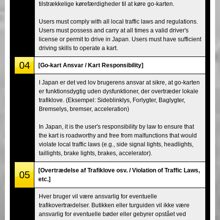
tilstrækkelige kørefærdigheder til at køre go-karten.
Users must comply with all local traffic laws and regulations.
Users must possess and carry at all times a valid driver's
license or permit to drive in Japan. Users must have sufficient
driving skills to operate a kart.
04
[Go-kart Ansvar / Kart Responsibility]
I Japan er det ved lov brugerens ansvar at sikre, at go-karten
er funktionsdygtig uden dysfunktioner, der overtræder lokale
trafiklove. (Eksempel: Sideblinklys, Forlygter, Baglygter,
Bremselys, bremser, acceleration)
In Japan, it is the user's responsibility by law to ensure that
the kart is roadworthy and free from malfunctions that would
violate local traffic laws (e.g., side signal lights, headlights,
taillights, brake lights, brakes, accelerator).
[Overtrædelse af Trafiklove osv. / Violation of Traffic Laws,
05
etc.]
Hver bruger vil være ansvarlig for eventuelle
trafikovertrædelser. Butikken eller turguiden vil ikke være
ansvarlig for eventuelle bøder eller gebyrer opstået ved