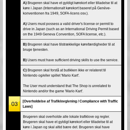
A)
Brugeren skal have et gyldigt kørekort eller tilladelse til at
køre i Japan (Internationalt kørekort baseret på Genève-
konventionen fra 1949, SOFA-licens osv.).
A)
Users must possess a valid driver's license or permit to
drive in Japan (such as an International Driving Permit based
on the 1949 Geneva Convention, SOFA license, etc.).
B)
Brugeren skal have tilstrækkelige kørefærdigheder til at
bruge tjenesten.
B)
Users must have sufficient driving skills to use the service.
C)
Brugeren skal forstå at butikken ikke er relateret til
Nintendo og/eller spillet 'Mario Kart'.
The User must understand that The Shop is unrelated to
Nintendo and/or the game 'Mario Kart'.
[Overholdelse af Trafiklovgivning / Compliance with Traffic
03
Laws]
Brugeren skal overholde alle lokale trafiklove og regler.
Brugeren skal have et gyldigt kørekort eller tilladelse til at
køre i Japan og skal altid bære det. Brugeren skal have