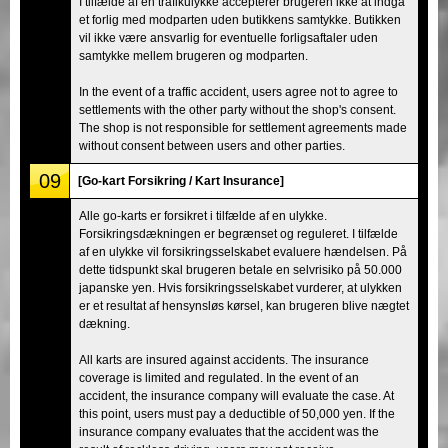
I tilfælde af en trafikulykke accepterer brugeren ikke at indgå
et forlig med modparten uden butikkens samtykke. Butikken
vil ikke være ansvarlig for eventuelle forligsaftaler uden
samtykke mellem brugeren og modparten.
In the event of a traffic accident, users agree not to agree to
settlements with the other party without the shop's consent.
The shop is not responsible for settlement agreements made
without consent between users and other parties.
09
[Go-kart Forsikring / Kart Insurance]
Alle go-karts er forsikret i tilfælde af en ulykke.
Forsikringsdækningen er begrænset og reguleret. I tilfælde
af en ulykke vil forsikringsselskabet evaluere hændelsen. På
dette tidspunkt skal brugeren betale en selvrisiko på 50.000
japanske yen. Hvis forsikringsselskabet vurderer, at ulykken
er et resultat af hensynsløs kørsel, kan brugeren blive nægtet
dækning.
All karts are insured against accidents. The insurance
coverage is limited and regulated. In the event of an
accident, the insurance company will evaluate the case. At
this point, users must pay a deductible of 50,000 yen. If the
insurance company evaluates that the accident was the