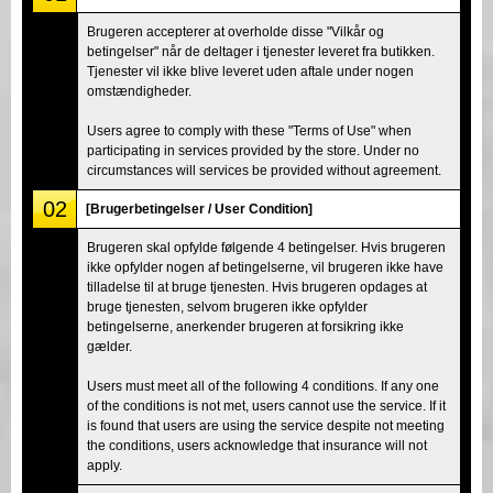
Brugeren accepterer at overholde disse "Vilkår og
betingelser" når de deltager i tjenester leveret fra butikken.
Tjenester vil ikke blive leveret uden aftale under nogen
omstændigheder.
Users agree to comply with these "Terms of Use" when
participating in services provided by the store. Under no
circumstances will services be provided without agreement.
02
[Brugerbetingelser / User Condition]
Brugeren skal opfylde følgende 4 betingelser. Hvis brugeren
ikke opfylder nogen af betingelserne, vil brugeren ikke have
tilladelse til at bruge tjenesten. Hvis brugeren opdages at
bruge tjenesten, selvom brugeren ikke opfylder
betingelserne, anerkender brugeren at forsikring ikke
gælder.
Users must meet all of the following 4 conditions. If any one
of the conditions is not met, users cannot use the service. If it
is found that users are using the service despite not meeting
the conditions, users acknowledge that insurance will not
apply.