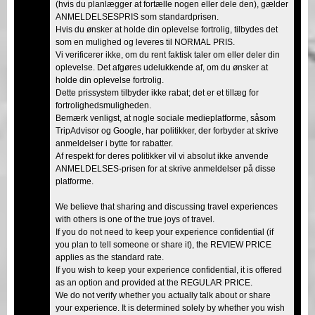
(hvis du planlægger at fortælle nogen eller dele den), gælder
ANMELDELSESPRIS som standardprisen.
Hvis du ønsker at holde din oplevelse fortrolig, tilbydes det
som en mulighed og leveres til NORMAL PRIS.
Vi verificerer ikke, om du rent faktisk taler om eller deler din
oplevelse. Det afgøres udelukkende af, om du ønsker at
holde din oplevelse fortrolig.
Dette prissystem tilbyder ikke rabat; det er et tillæg for
fortrolighedsmuligheden.
Bemærk venligst, at nogle sociale medieplatforme, såsom
TripAdvisor og Google, har politikker, der forbyder at skrive
anmeldelser i bytte for rabatter.
Af respekt for deres politikker vil vi absolut ikke anvende
ANMELDELSES-prisen for at skrive anmeldelser på disse
platforme.
We believe that sharing and discussing travel experiences
with others is one of the true joys of travel.
If you do not need to keep your experience confidential (if
you plan to tell someone or share it), the REVIEW PRICE
applies as the standard rate.
If you wish to keep your experience confidential, it is offered
as an option and provided at the REGULAR PRICE.
We do not verify whether you actually talk about or share
your experience. It is determined solely by whether you wish