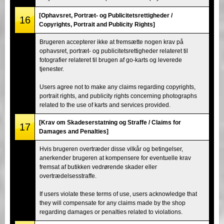
[Ophavsret, Portræt- og Publicitetsrettigheder /
16
Copyrights, Portrait and Publicity Rights]
Brugeren accepterer ikke at fremsætte nogen krav på
ophavsret, portræt- og publicitetsrettigheder relateret til
fotografier relateret til brugen af go-karts og leverede
tjenester.
Users agree not to make any claims regarding copyrights,
portrait rights, and publicity rights concerning photographs
related to the use of karts and services provided.
[Krav om Skadeserstatning og Straffe / Claims for
17
Damages and Penalties]
Hvis brugeren overtræder disse vilkår og betingelser,
anerkender brugeren at kompensere for eventuelle krav
fremsat af butikken vedrørende skader eller
overtrædelsesstraffe.
If users violate these terms of use, users acknowledge that
they will compensate for any claims made by the shop
regarding damages or penalties related to violations.