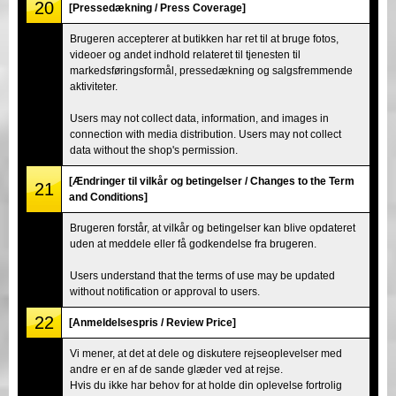
20
[Pressedækning / Press Coverage]
Brugeren accepterer at butikken har ret til at bruge fotos,
videoer og andet indhold relateret til tjenesten til
markedsføringsformål, pressedækning og salgsfremmende
aktiviteter.
Users may not collect data, information, and images in
connection with media distribution. Users may not collect
data without the shop's permission.
[Ændringer til vilkår og betingelser / Changes to the Term
21
and Conditions]
Brugeren forstår, at vilkår og betingelser kan blive opdateret
uden at meddele eller få godkendelse fra brugeren.
Users understand that the terms of use may be updated
without notification or approval to users.
22
[Anmeldelsespris / Review Price]
Vi mener, at det at dele og diskutere rejseoplevelser med
andre er en af de sande glæder ved at rejse.
Hvis du ikke har behov for at holde din oplevelse fortrolig