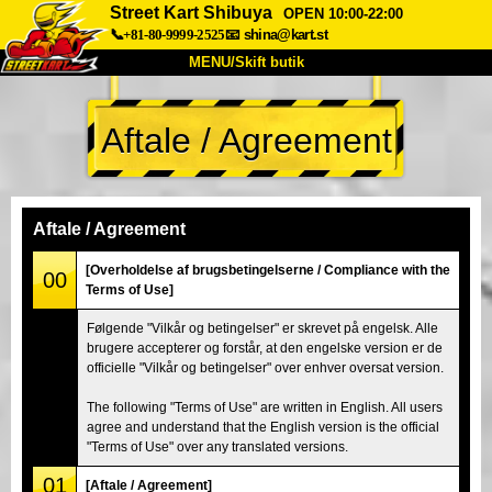
Street Kart Shibuya
OPEN 10:00-22:00
📞+81-80-9999-2525
📧
shina@kart.st
MENU/Skift butik
TOP
Aftale / Agreement
Om
Specifikationer
Pris
Adgang
Stemme
FAQ
Virksomhed
Booking
Aftale / Agreement
Skift butik
[Overholdelse af brugsbetingelserne / Compliance with the
00
Terms of Use]
Tokyo Shinagawa
Tokyo Akihabara#1
Følgende "Vilkår og betingelser" er skrevet på engelsk. Alle
Tokyo Akihabara#2
Tokyo Shibuya
brugere accepterer og forstår, at den engelske version er de
Tokyo Shibuya Annex
Tokyo Bay
officielle "Vilkår og betingelser" over enhver oversat version.
Tokyo Asakusa
Osaka
The following "Terms of Use" are written in English. All users
agree and understand that the English version is the official
Okinawa
"Terms of Use" over any translated versions.
01
[Aftale / Agreement]