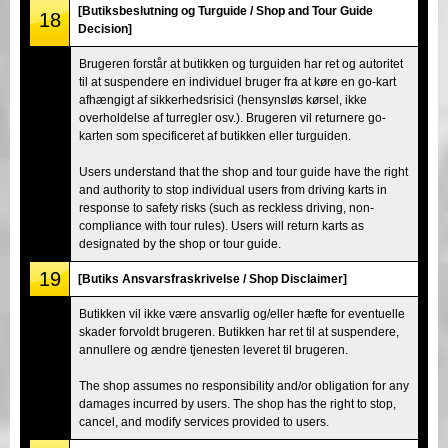
[Butiksbeslutning og Turguide / Shop and Tour Guide
18
Decision]
Brugeren forstår at butikken og turguiden har ret og autoritet
til at suspendere en individuel bruger fra at køre en go-kart
afhængigt af sikkerhedsrisici (hensynsløs kørsel, ikke
overholdelse af turregler osv.). Brugeren vil returnere go-
karten som specificeret af butikken eller turguiden.
Users understand that the shop and tour guide have the right
and authority to stop individual users from driving karts in
response to safety risks (such as reckless driving, non-
compliance with tour rules). Users will return karts as
designated by the shop or tour guide.
19
[Butiks Ansvarsfraskrivelse / Shop Disclaimer]
Butikken vil ikke være ansvarlig og/eller hæfte for eventuelle
skader forvoldt brugeren. Butikken har ret til at suspendere,
annullere og ændre tjenesten leveret til brugeren.
The shop assumes no responsibility and/or obligation for any
damages incurred by users. The shop has the right to stop,
cancel, and modify services provided to users.