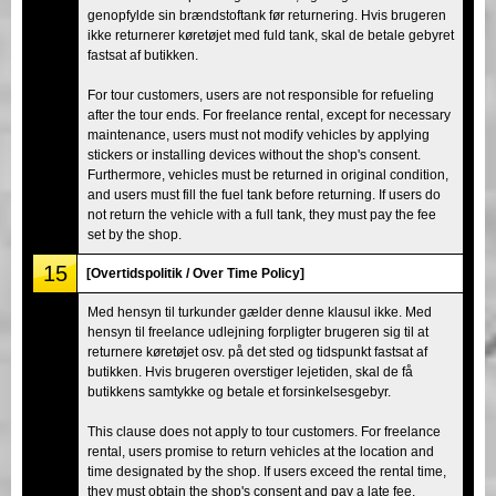
genopfylde sin brændstoftank før returnering. Hvis brugeren
ikke returnerer køretøjet med fuld tank, skal de betale gebyret
fastsat af butikken.
For tour customers, users are not responsible for refueling
after the tour ends. For freelance rental, except for necessary
maintenance, users must not modify vehicles by applying
stickers or installing devices without the shop's consent.
Furthermore, vehicles must be returned in original condition,
and users must fill the fuel tank before returning. If users do
not return the vehicle with a full tank, they must pay the fee
set by the shop.
15
[Overtidspolitik / Over Time Policy]
Med hensyn til turkunder gælder denne klausul ikke. Med
hensyn til freelance udlejning forpligter brugeren sig til at
returnere køretøjet osv. på det sted og tidspunkt fastsat af
butikken. Hvis brugeren overstiger lejetiden, skal de få
butikkens samtykke og betale et forsinkelsesgebyr.
This clause does not apply to tour customers. For freelance
rental, users promise to return vehicles at the location and
time designated by the shop. If users exceed the rental time,
they must obtain the shop's consent and pay a late fee.