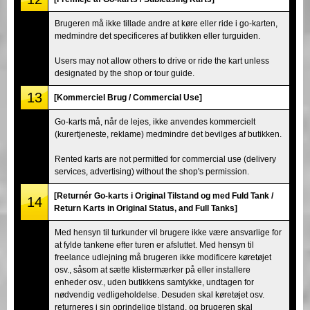
Brugeren må ikke tillade andre at køre eller ride i go-karten,
medmindre det specificeres af butikken eller turguiden.
Users may not allow others to drive or ride the kart unless
designated by the shop or tour guide.
13
[Kommerciel Brug / Commercial Use]
Go-karts må, når de lejes, ikke anvendes kommercielt
(kurertjeneste, reklame) medmindre det bevilges af butikken.
Rented karts are not permitted for commercial use (delivery
services, advertising) without the shop's permission.
[Returnér Go-karts i Original Tilstand og med Fuld Tank /
14
Return Karts in Original Status, and Full Tanks]
Med hensyn til turkunder vil brugere ikke være ansvarlige for
at fylde tankene efter turen er afsluttet. Med hensyn til
freelance udlejning må brugeren ikke modificere køretøjet
osv., såsom at sætte klistermærker på eller installere
enheder osv., uden butikkens samtykke, undtagen for
nødvendig vedligeholdelse. Desuden skal køretøjet osv.
returneres i sin oprindelige tilstand, og brugeren skal