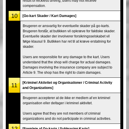
result of reckless driving, users may not receive
compensation.
10
[Go-kart Skader / Kart Damages]
Brugeren er ansvarlig for eventuelle skader på go-karts.
Brugeren forstår, at butikken vil opkræve for faktiske skader.
Eventuelle skader der involverer forsikringsselskabet vil
følge klausul 9. Butikken har ret til at kræve erstatning for
skader.
Users are responsible for any damage to the kart. Users
understand that the shop will charge for actual damages.
Damages involving the insurance company are subject to
Article 9. The shop has the right to claim damages.
[Kriminel Aktivitet og Organisationer / Criminal Activity
11
and Organizations]
Brugeren accepterer at de ikke er medlem af en kriminel
organisation eller deltager i kriminel aktivitet.
Users agree that they are not members of criminal
organizations and do not participate in criminal activities.
12
[Fremleje af Go-karts / Subleasing Karts]