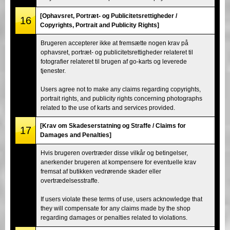
[Ophavsret, Portræt- og Publicitetsrettigheder /
16
Copyrights, Portrait and Publicity Rights]
Brugeren accepterer ikke at fremsætte nogen krav på
ophavsret, portræt- og publicitetsrettigheder relateret til
fotografier relateret til brugen af go-karts og leverede
tjenester.
Users agree not to make any claims regarding copyrights,
portrait rights, and publicity rights concerning photographs
related to the use of karts and services provided.
[Krav om Skadeserstatning og Straffe / Claims for
17
Damages and Penalties]
Hvis brugeren overtræder disse vilkår og betingelser,
anerkender brugeren at kompensere for eventuelle krav
fremsat af butikken vedrørende skader eller
overtrædelsesstraffe.
If users violate these terms of use, users acknowledge that
they will compensate for any claims made by the shop
regarding damages or penalties related to violations.