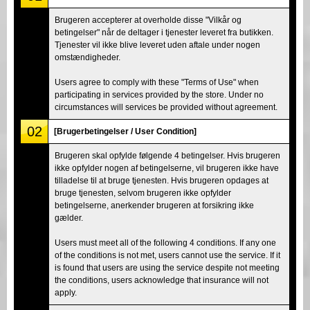
Brugeren accepterer at overholde disse "Vilkår og
betingelser" når de deltager i tjenester leveret fra butikken.
Tjenester vil ikke blive leveret uden aftale under nogen
omstændigheder.
Users agree to comply with these "Terms of Use" when
participating in services provided by the store. Under no
circumstances will services be provided without agreement.
02
[Brugerbetingelser / User Condition]
Brugeren skal opfylde følgende 4 betingelser. Hvis brugeren
ikke opfylder nogen af betingelserne, vil brugeren ikke have
tilladelse til at bruge tjenesten. Hvis brugeren opdages at
bruge tjenesten, selvom brugeren ikke opfylder
betingelserne, anerkender brugeren at forsikring ikke
gælder.
Users must meet all of the following 4 conditions. If any one
of the conditions is not met, users cannot use the service. If it
is found that users are using the service despite not meeting
the conditions, users acknowledge that insurance will not
apply.