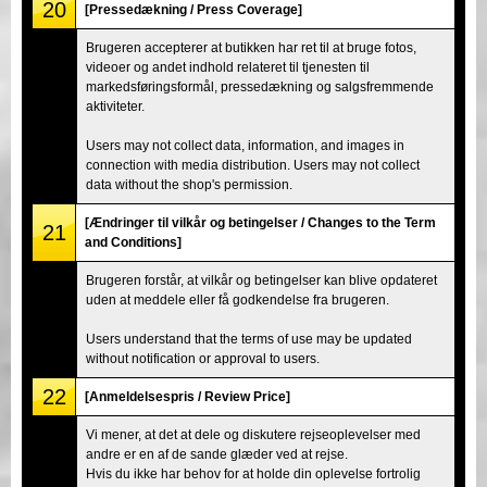
20
[Pressedækning / Press Coverage]
Brugeren accepterer at butikken har ret til at bruge fotos,
videoer og andet indhold relateret til tjenesten til
markedsføringsformål, pressedækning og salgsfremmende
aktiviteter.
Users may not collect data, information, and images in
connection with media distribution. Users may not collect
data without the shop's permission.
[Ændringer til vilkår og betingelser / Changes to the Term
21
and Conditions]
Brugeren forstår, at vilkår og betingelser kan blive opdateret
uden at meddele eller få godkendelse fra brugeren.
Users understand that the terms of use may be updated
without notification or approval to users.
22
[Anmeldelsespris / Review Price]
Vi mener, at det at dele og diskutere rejseoplevelser med
andre er en af de sande glæder ved at rejse.
Hvis du ikke har behov for at holde din oplevelse fortrolig