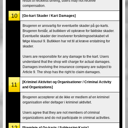
result of reckless driving, users may not receive
compensation.
10
[Go-kart Skader / Kart Damages]
Brugeren er ansvarlig for eventuelle skader på go-karts.
Brugeren forstår, at butikken vil opkræve for faktiske skader.
Eventuelle skader der involverer forsikringsselskabet vil
følge klausul 9. Butikken har ret til at kræve erstatning for
skader.
Users are responsible for any damage to the kart. Users
understand that the shop will charge for actual damages.
Damages involving the insurance company are subject to
Article 9. The shop has the right to claim damages.
[Kriminel Aktivitet og Organisationer / Criminal Activity
11
and Organizations]
Brugeren accepterer at de ikke er medlem af en kriminel
organisation eller deltager i kriminel aktivitet.
Users agree that they are not members of criminal
organizations and do not participate in criminal activities.
12
[Fremleje af Go-karts / Subleasing Karts]