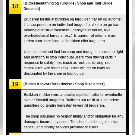
[Butiksbeslutning og Turguide / Shop and Tour Guide
18
Decision]
Brugeren forstår at butikken og turguiden har ret og autoritet
til at suspendere en individuel bruger fra at køre en go-kart
afhængigt af sikkerhedsrisici (hensynsløs kørsel, ikke
overholdelse af turregler osv.). Brugeren vil returnere go-
karten som specificeret af butikken eller turguiden.
Users understand that the shop and tour guide have the right
and authority to stop individual users from driving karts in
response to safety risks (such as reckless driving, non-
compliance with tour rules). Users will return karts as
designated by the shop or tour guide.
19
[Butiks Ansvarsfraskrivelse / Shop Disclaimer]
Butikken vil ikke være ansvarlig og/eller hæfte for eventuelle
skader forvoldt brugeren. Butikken har ret til at suspendere,
annullere og ændre tjenesten leveret til brugeren.
The shop assumes no responsibility and/or obligation for any
damages incurred by users. The shop has the right to stop,
cancel, and modify services provided to users.