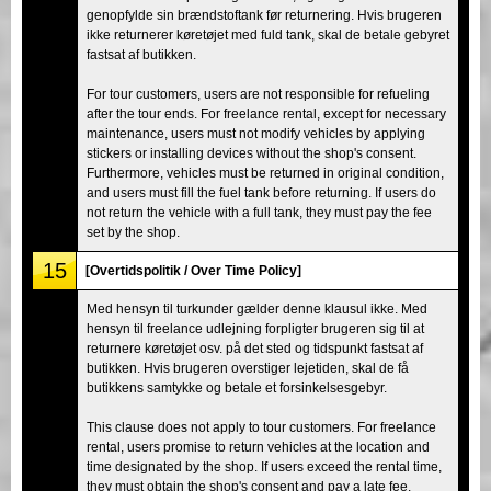
genopfylde sin brændstoftank før returnering. Hvis brugeren
ikke returnerer køretøjet med fuld tank, skal de betale gebyret
fastsat af butikken.
For tour customers, users are not responsible for refueling
after the tour ends. For freelance rental, except for necessary
maintenance, users must not modify vehicles by applying
stickers or installing devices without the shop's consent.
Furthermore, vehicles must be returned in original condition,
and users must fill the fuel tank before returning. If users do
not return the vehicle with a full tank, they must pay the fee
set by the shop.
15
[Overtidspolitik / Over Time Policy]
Med hensyn til turkunder gælder denne klausul ikke. Med
hensyn til freelance udlejning forpligter brugeren sig til at
returnere køretøjet osv. på det sted og tidspunkt fastsat af
butikken. Hvis brugeren overstiger lejetiden, skal de få
butikkens samtykke og betale et forsinkelsesgebyr.
This clause does not apply to tour customers. For freelance
rental, users promise to return vehicles at the location and
time designated by the shop. If users exceed the rental time,
they must obtain the shop's consent and pay a late fee.