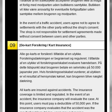
I tilfælde af en trafikulykke accepterer brugeren ikke at indgå
et forlig med modparten uden butikkens samtykke. Butikken
vil ikke være ansvarlig for eventuelle forligsaftaler uden
samtykke mellem brugeren og modparten.
In the event of a traffic accident, users agree not to agree to
settlements with the other party without the shop's consent.
The shop is not responsible for settlement agreements made
without consent between users and other parties.
09
[Go-kart Forsikring / Kart Insurance]
Alle go-karts er forsikret i tilfælde af en ulykke.
Forsikringsdækningen er begrænset og reguleret. I tilfælde
af en ulykke vil forsikringsselskabet evaluere hændelsen. På
dette tidspunkt skal brugeren betale en selvrisiko på 50.000
japanske yen. Hvis forsikringsselskabet vurderer, at ulykken
er et resultat af hensynsløs kørsel, kan brugeren blive nægtet
dækning.
All karts are insured against accidents. The insurance
coverage is limited and regulated. In the event of an
accident, the insurance company will evaluate the case. At
this point, users must pay a deductible of 50,000 yen. If the
insurance company evaluates that the accident was the