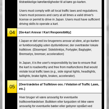
tilstrækkelige kørefærdigheder til at køre go-karten.
Users must comply with all local traffic laws and regulations.
Users must possess and carry at all times a valid driver's
license or permit to drive in Japan. Users must have sufficient
driving skills to operate a kart.
04
[Go-kart Ansvar / Kart Responsibility]
I Japan er det ved lov brugerens ansvar at sikre, at go-karten
er funktionsdygtig uden dysfunktioner, der overtræder lokale
trafiklove. (Eksempel: Sideblinklys, Forlygter, Baglygter,
Bremselys, bremser, acceleration)
In Japan, it is the user's responsibility by law to ensure that
the kart is roadworthy and free from malfunctions that would
violate local traffic laws (e.g., side signal lights, headlights,
taillights, brake lights, brakes, accelerator).
[Overtrædelse af Trafiklove osv. / Violation of Traffic Laws,
05
etc.]
Hver bruger vil være ansvarlig for eventuelle
trafikovertrædelser. Butikken eller turguiden vil ikke være
ansvarlig for eventuelle bøder eller gebyrer opstået ved