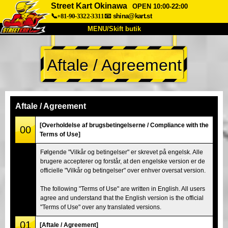
Street Kart Okinawa
OPEN 10:00-22:00
📞+81-90-3322-3311
📧
shina@kart.st
MENU/Skift butik
TOP
Aftale / Agreement
Om
Specifikationer
Pris
Adgang
Stemme
FAQ
Virksomhed
Booking
Aftale / Agreement
Skift butik
[Overholdelse af brugsbetingelserne / Compliance with the
00
Terms of Use]
Tokyo Shinagawa
Tokyo Akihabara#1
Følgende "Vilkår og betingelser" er skrevet på engelsk. Alle
Tokyo Akihabara#2
Tokyo Shibuya
brugere accepterer og forstår, at den engelske version er de
Tokyo Shibuya Annex
Tokyo Bay
officielle "Vilkår og betingelser" over enhver oversat version.
Tokyo Asakusa
Osaka
The following "Terms of Use" are written in English. All users
agree and understand that the English version is the official
Okinawa
"Terms of Use" over any translated versions.
01
[Aftale / Agreement]