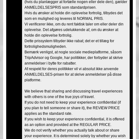
(hvis du planlægger at fortælle nogen eller dele den), gælder
ANMELDELSESPRIS som standardprisen.
Hvis du ønsker at holde din oplevelse fortrolig, tilbydes det
som en mulighed og leveres til NORMAL PRIS.
Vi verificerer ikke, om du rent faktisk taler om eller deler din
oplevelse. Det afgøres udelukkende af, om du ønsker at
holde din oplevelse fortrolig.
Dette prissystem tilbyder ikke rabat; det er et tillæg for
fortrolighedsmuligheden.
Bemærk venligst, at nogle sociale medieplatforme, såsom
TripAdvisor og Google, har politikker, der forbyder at skrive
anmeldelser i bytte for rabatter.
Af respekt for deres politikker vil vi absolut ikke anvende
ANMELDELSES-prisen for at skrive anmeldelser på disse
platforme.
We believe that sharing and discussing travel experiences
with others is one of the true joys of travel.
If you do not need to keep your experience confidential (if
you plan to tell someone or share it), the REVIEW PRICE
applies as the standard rate.
If you wish to keep your experience confidential, it is offered
as an option and provided at the REGULAR PRICE.
We do not verify whether you actually talk about or share
your experience. It is determined solely by whether you wish