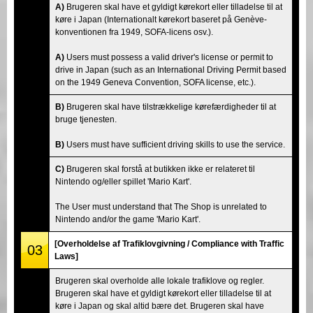
A)
Brugeren skal have et gyldigt kørekort eller tilladelse til at
køre i Japan (Internationalt kørekort baseret på Genève-
konventionen fra 1949, SOFA-licens osv.).
A)
Users must possess a valid driver's license or permit to
drive in Japan (such as an International Driving Permit based
on the 1949 Geneva Convention, SOFA license, etc.).
B)
Brugeren skal have tilstrækkelige kørefærdigheder til at
bruge tjenesten.
B)
Users must have sufficient driving skills to use the service.
C)
Brugeren skal forstå at butikken ikke er relateret til
Nintendo og/eller spillet 'Mario Kart'.
The User must understand that The Shop is unrelated to
Nintendo and/or the game 'Mario Kart'.
[Overholdelse af Trafiklovgivning / Compliance with Traffic
03
Laws]
Brugeren skal overholde alle lokale trafiklove og regler.
Brugeren skal have et gyldigt kørekort eller tilladelse til at
køre i Japan og skal altid bære det. Brugeren skal have