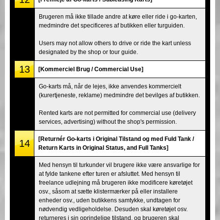
Brugeren må ikke tillade andre at køre eller ride i go-karten,
medmindre det specificeres af butikken eller turguiden.
Users may not allow others to drive or ride the kart unless
designated by the shop or tour guide.
13
[Kommerciel Brug / Commercial Use]
Go-karts må, når de lejes, ikke anvendes kommercielt
(kurertjeneste, reklame) medmindre det bevilges af butikken.
Rented karts are not permitted for commercial use (delivery
services, advertising) without the shop's permission.
[Returnér Go-karts i Original Tilstand og med Fuld Tank /
14
Return Karts in Original Status, and Full Tanks]
Med hensyn til turkunder vil brugere ikke være ansvarlige for
at fylde tankene efter turen er afsluttet. Med hensyn til
freelance udlejning må brugeren ikke modificere køretøjet
osv., såsom at sætte klistermærker på eller installere
enheder osv., uden butikkens samtykke, undtagen for
nødvendig vedligeholdelse. Desuden skal køretøjet osv.
returneres i sin oprindelige tilstand, og brugeren skal