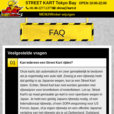
STREET KART Tokyo Bay
OPEN 10:00-22:00
📞+81-80-2277-2277
📧
shina@kart.st
MENU/Winkel wijzigen
TOP
FAQ
Over
Specificaties
Prijzen
Toegang
Ervaringen
FAQ
Bedrijf
Boekingen
Veelgestelde vragen
Winkel wijzigen
01
Kan iedereen een Street Kart rijden?
Tokyo Shinagawa
Tokyo Akihabara#1
Onze karts zijn automatisch en zeer gemakkelijk te besturen
als je regelmatig een auto rijdt. Zolang je een rijbewijs hebt
Tokyo Akihabara#2
Tokyo Shibuya
dat geldig is op Japanse wegen, kun je een Street Kart
Tokyo Shibuya Annex
Tokyo Bay
rijden. Echter, Street Kart kan niet worden gereden met
rijbewijzen voor bromfietsen of motorfietsen. Let op: Street
Tokyo Asakusa
Osaka
Kart's op maat gemaakte go-kart is voor openbare wegen in
Japan. Je hebt een geldig Japans rijbewijs nodig, of een
Okinawa
Internationaal rijbewijs, of een SOFA vergunning voor US
Forces Japan, of je eigen rijbewijs en een officiële Japanse
vertaling van het rijbewijs als je uit Zwitserland, Duitsland,