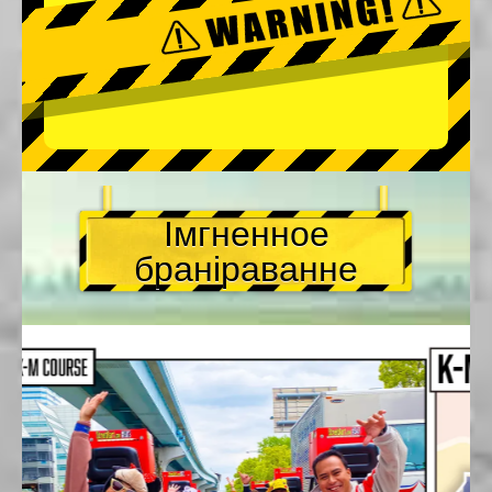
Імгненное
браніраванне