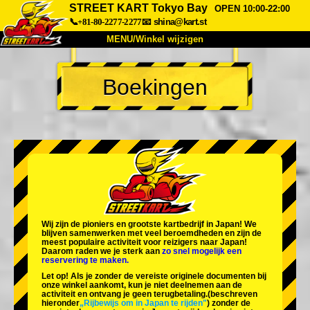
STREET KART Tokyo Bay
OPEN 10:00-22:00
📞+81-80-2277-2277
📧
shina@kart.st
MENU/Winkel wijzigen
TOP
Boekingen
Over
Specificaties
Prijzen
Toegang
Ervaringen
FAQ
Bedrijf
Boekingen
Winkel wijzigen
Tokyo Shinagawa
Tokyo Akihabara#1
Tokyo Akihabara#2
Tokyo Shibuya
Wij zijn de
pioniers
en
grootste kartbedrijf
in Japan! We
Tokyo Shibuya Annex
Tokyo Bay
blijven samenwerken met
veel beroemdheden
en zijn de
meest populaire activiteit
voor reizigers naar Japan!
Daarom raden we je sterk aan
zo snel mogelijk een
Tokyo Asakusa
Osaka
reservering te maken.
Let op! Als je zonder de vereiste originele documenten bij
Okinawa
onze winkel aankomt, kun je niet deelnemen aan de
activiteit en ontvang je geen terugbetaling.
(beschreven
hieronder
„Rijbewijs om in Japan te rijden"
) zonder de