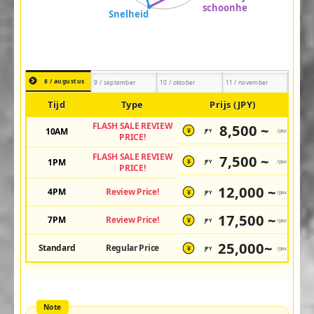
8 / augustus
9 / september
10 / oktober
11 / november
Tijd
Type
Prijs (JPY)
FLASH SALE REVIEW
8,500 ~
10AM
JPY
/pax
¥
PRICE!
FLASH SALE REVIEW
7,500 ~
1PM
JPY
/pax
¥
PRICE!
12,000 ~
4PM
Review Price!
JPY
/pax
¥
17,500 ~
7PM
Review Price!
JPY
/pax
¥
25,000~
Standard
Regular Price
JPY
/pax
¥