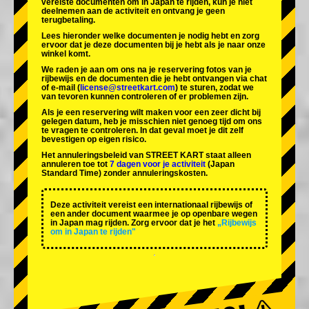
vereiste documenten om in Japan te rijden, kun je niet
deelnemen aan de activiteit en ontvang je geen
terugbetaling.
Lees hieronder welke documenten je nodig hebt en zorg
ervoor dat je deze documenten bij je hebt als je naar onze
winkel komt.
We raden je aan om ons na je reservering fotos van je
rijbewijs en de documenten die je hebt ontvangen via chat
of e-mail (
license@streetkart.com
) te sturen, zodat we
van tevoren kunnen controleren of er problemen zijn.
Als je een reservering wilt maken voor een zeer dicht bij
gelegen datum, heb je misschien niet genoeg tijd om ons
te vragen te controleren. In dat geval moet je dit zelf
bevestigen op eigen risico.
Het annuleringsbeleid van STREET KART staat alleen
annuleren toe tot
7 dagen voor je activiteit
(Japan
Standard Time) zonder annuleringskosten.
Deze activiteit vereist een internationaal rijbewijs of
een ander document waarmee je op openbare wegen
in Japan mag rijden. Zorg ervoor dat je het
„Rijbewijs
om in Japan te rijden"