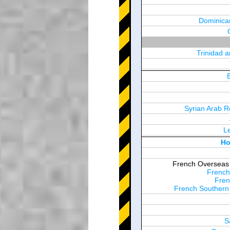
Dominica
Trinidad 
Syrian Arab R
L
United Arab Em
Ho
French Overseas T
French
Fren
French Southern 
S