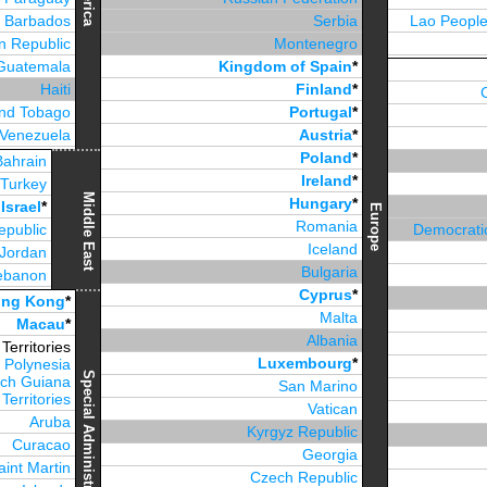
Barbados
Serbia
Lao People
n Republic
Montenegro
Guatemala
Kingdom of Spain
*
Haiti
Finland
*
and Tobago
Portugal
*
Venezuela
Austria
*
Jamaica
Poland
*
Bahrain
Ireland
*
Turkey
Middle East
Hungary
*
Israel
*
Europe
Romania
epublic
Democratic
Iceland
Jordan
Bulgaria
ebanon
Cyprus
*
irates
*
ng Kong
*
Malta
Macau
*
Albania
erritories
Luxembourg
*
 Polynesia
Special Administrative Region
ch Guiana
San Marino
Territories
Vatican
Aruba
Kyrgyz Republic
Curacao
Georgia
aint Martin
Czech Republic