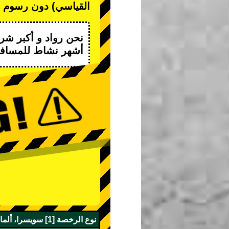
القياسي) دون رسوم إل
نحن
رواد
و
أكبر شرك
أشهر نشاط
للمسافر
نوع الرخصة [1] سويسرا، ألمانيا، فرنسا، بلجيكا، موناكو، تايوان