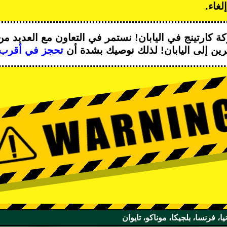
غاء.
ة كارتينج
في اليابان! نستمر في التعاون مع
العديد من
ين إلى اليابان! لذلك نوصيك بشدة أن
تحجز في أقرب