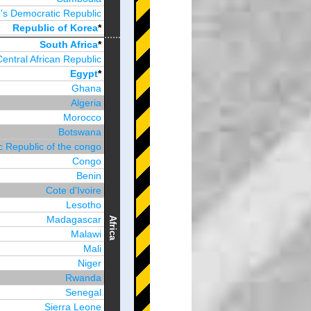
's Democratic Republic
Republic of Korea
*
Brunei Darussalam
South Africa
*
Central African Republic
Egypt
*
Ghana
Algeria
Morocco
Botswana
 Republic of the congo
Congo
Benin
Cote d'Ivoire
Lesotho
Madagascar
Africa
Malawi
Mali
Niger
Rwanda
Senegal
Sierra Leone