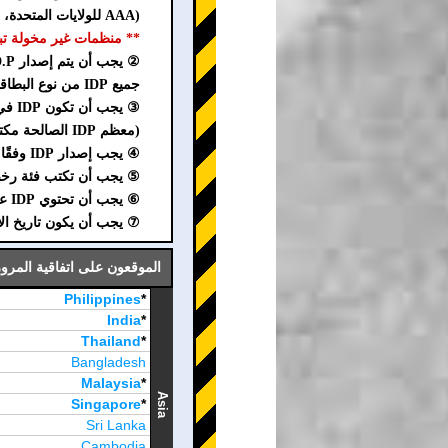
(AAA للولايات المتحدة، CAA لكندا، AAA لأستراليا، AA للمملكة المتحدة)
** منظمات غير مخولة تبيع IDP مزيفة احتيالية على الإنترنت. احذر من الاح
② يجب أن يتم إصدار I.D.P. من قبل منظمة معتمدة معترف بها من قبل الدولة أو السلطة.
جميع IDP من نوع البطاقة، IDP الرقمية، IDP الورقة الواحدة والنسخ المصورة، غير صالحة في اليابان.
③ يجب أن تكون IDP في شكل كتيب ورقي.
(معظم IDP الصالحة مكتوب عليها "1949" على الغلاف.
④ يجب إصدار IDP وفقًا لاتفاقية المرور على الطرق (جنيف، 1949).
⑤ يجب أن تكتب فئة رخصة IDP كـ A أو B أو C أو 
⑥ يجب أن تحتوي IDP على ختم أو علامة في القسم B من فئة الرخصة.
⑦ يجب أن يكون تاريخ الاستخدام ضمن س
الموقعون على اتفاقية المرور على الطرق (جني
Philippines
*
India
*
Thailand
*
Bangladesh
Malaysia
*
Asia
Singapore
*
Sri Lanka
Cambodia