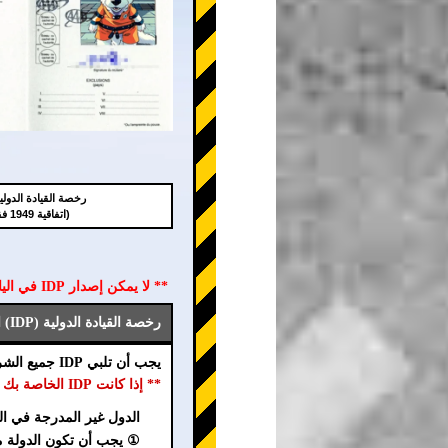
رخصة القيادة الدولية (P
(اتفاقية 1949 فقط)
** لا يمكن إصدار IDP في اليابان. يجب الحصول على IDP في بلدك الأصلي قبل القدوم إلى اليابان **
رخصة القيادة الدولية (IDP) الصالحة في اليابان
يجب أن تلبي IDP جميع الشروط التالية (①~⑦).
** إذا كانت IDP الخاصة بك لا تلبي شرطًا واحدًا أو أكثر، يرجى الاتصال بنا على الفور. **
الدول غير المدرجة في ال
① يجب أن تكون الدولة موقعة على اتفا