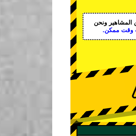
 المشاهير
ونحن
 وقت ممكن.