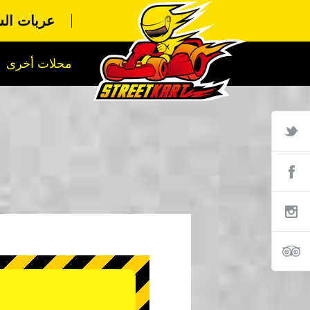
عربات الش
محلات أخرى