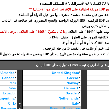
تيال! **
إذا كان مكتوبًا "1968" على الغلاف، يرجى الاتصال بنا).
D أو E.
نة واحدة من تاريخ إصدار IDP وضمن سنة واحدة من دخول اليابان.
ف، 1949) / دول إصدار IDP لليابان
f America
*
United Kingdom
*
Canada
*
Greece
*
Peru
Norway
*
Cuba
Denmark
*
Ecuador
Sweden
*
Argentina
*
Netherlands
*
Chile
Italy
*
America
Paraguay
Russian Federation