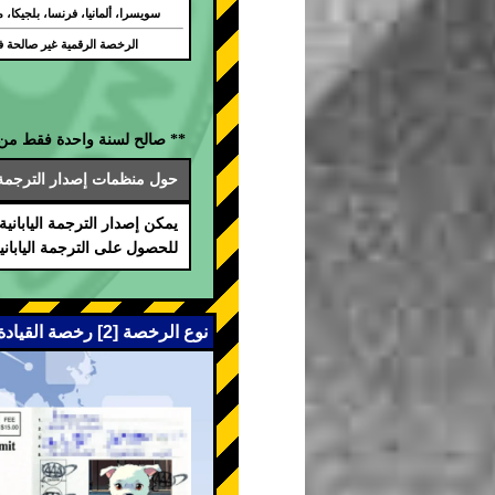
سويسرا، ألمانيا، فرنسا، بلجيكا، م
الرخصة الرقمية غير صالحة في
** صالح لسنة واحدة فقط من ت
حول منظمات إصدار الترجمة ال
يمكن إصدار الترجمة اليابانية المعتم
للحصول على الترجمة الياباني
نوع الرخصة [2] رخصة القيادة الدولية (اتفاقية جنيف 1949)