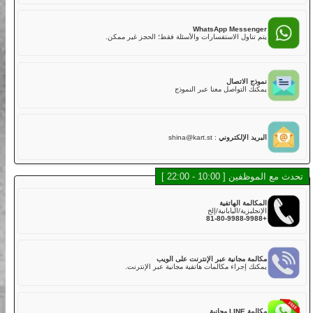
02
هل لديكم تأمين؟
نعم. تشمل خطتنا التأمينية القياسية مع تغطية أساسية في رسوم
LINE Mess
الجولة,
 أسرع للدردشة، الموظفون والشات بوت سيساعدونك.
ولكن عليك دفع الخصم إذا كانت هناك أضرار في الكارت بسبب
الاصطدام أو الخدوش أو القيادة الخشنة أو الحوادث. يتم تحصيل خصم
قدره 50,000 ين لكل مركبة مباشرة بعد الجولة.
WhatsApp Messe
خطة التأمين القياسية تغطي:
اول الاستفسارات والأسئلة فقط؛ الحجز غير ممكن.
・الإصابة الجسدية (بخلاف السائق): 800,000,000 ين
・الأضرار المادية (بخلاف السائق): 2,000,000 ين
・إصابة السائق: 5,000,000 ين
الاتصال
لذلك، نوصي بشدة لعملائنا الكرام اختيار خطة التأمين الكامل عند
التواصل معنا عبر النموذج
الحجز عبر الإنترنت أو في المتجر مقابل رسوم إضافية.
خطة التأمين الكامل تغطي:
・الإصابة الجسدية (بخلاف السائق): 800,000,000 ين
・الأضرار المادية (بخلاف السائق): 2,000,000 ين
 الإلكتروني
:
shina@kart.st
・إصابة السائق: 5,000,000 ين
03
هل توجد كارتات يمكن أن تستوعب أكثر من راكب؟
10 - 22:00 ]
في الوقت الحالي، لا نقدم كارتات تدعم أكثر من راكب في نفس