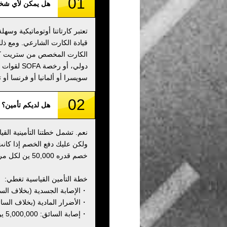
01
هل يمكن لأي شخص
تعتبر كارتاتنا أوتوماتيكية وسه
قيادة الكارت الشارعي. ومع ذلك
الكارت المخصص من ستريت كارت
دولي، أو 
سويسرا أو ألمانيا أو فرنسا أو ت
02
هل لديكم تأمين؟
نعم. تشمل خطتنا التأمينية ال
ولكن عليك دفع الخصم إذا كانت
خصم قدره 50,000 ين لكل مركبة مباشرة بعد الجولة.
خطة التأمين القياسية تغطي:
・الإصابة الجسدية (بخلاف السائق): 000,000
・الأضرار المادية (بخلاف السائق): 00,000
・إصابة السائق: 5,000,000 ين