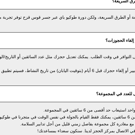
رق السريعة؟
عة أو الطرق السريعة، ولكن دورة طوكيو باي عبر جسر قوس قزح توفر تجربة مثي
إلغاء الحجوزات؟
على التوافر في وقت الطلب. يمكنك تعديل حجزك مثل عدد السائقين أو التاريخ/ال
ومع ذلك، إذا كنت ترغب في تغيير أو إلغاء حجزك قبل 6 أيام (بتوقيت اليابان) من تاريخ النشاط، فس
ى للعدد في المجموعة؟
ب حد أقصى من 6 سائقين في المجموعة.
إذا كانت مجموعتك تضم أكثر من 6 سائقين، يمكنك فقط القيام بالجولة في نفس الوقت في متجرنا في طو
ع مغادرة كل مجموعة بفاصل زمني قليل من أجل تدابير السلامة.
 في الاتصال بمركز الحجز لدينا. سنكون سعداء بمساعدتك!