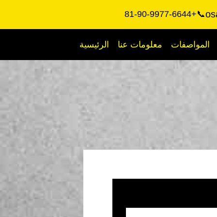
os
📞+81-90-9977-6644
المواصفات
معلومات عنا
الرئيسية