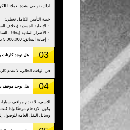
لذلك، نوصي بشدة لعملائنا الكر
خطة التأمين الكامل تغطي:
・الإصابة الجسدية (بخلاف السائق): 000,000
・الأضرار المادية (بخلاف السائق): 00,000
・إصابة السائق: 5,000,000 ين
03
هل توجد كارتات 
في الوقت الحالي، لا نقدم كا
04
هل يوجد موقف س
للأسف، لا نقدم مواقف سيارات 
يكون الازدحام مرهقًا وإذا كنت
وسائل النقل العامة للوصول إلين